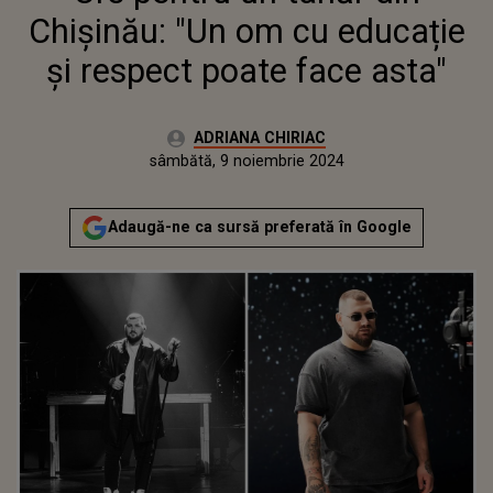
Chișinău: "Un om cu educație
și respect poate face asta"
Autor:
ADRIANA CHIRIAC
Publicat:
sâmbătă, 9 noiembrie 2024
Actualizat:
sâmbătă, 9 noiembrie 2024
Adaugă-ne ca sursă preferată în Google