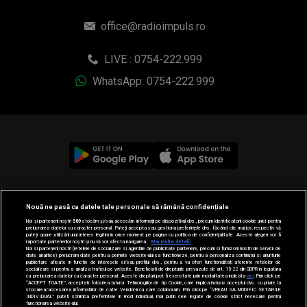
office@radioimpuls.ro
LIVE : 0754-222.999
WhatsApp: 0754-222.999
© 2019-2026 DOGAN MEDIA INTERNATIONAL SA, Toate
Nouă ne pasă ca datele tale personale să rămână confidențiale
drepturile rezervate.
Noi și partenerii noștri
589
stocăm și/sau accesăm informații pe dispozitivul dvs., precum identificatorii cookie unici pentru
prelucrarea datelor cu caracter personal. Puteți accepta sau gestiona preferințele dvs. făcând clic mai jos, respectiv vă
puteți opune utilizării unui interes legitim în orice moment pe pagina cu politica de confidențialitate. Aceste alegeri vor fi
raportate partenerilor noștri și nu vă vor afecta navigarea.
Mai multe detalii
Noi si partenerii nostri (retelele de socializare si agentiile de publicitate partenere, precum si furnizorii nostri de servicii de
date analitice) prelucram date pentru a permite website-ului sa functioneze, pentru a personaliza continutul si anunturile
publicitare afisate in functie de interesele si/sau profilul dvs., pentru a va oferi functionalitati aferente retelelor de
socializare si pentru a analiza traficul pe website. Beneficiati de drepturile prevazute de art. 15-22 din GDPR in legatura
cu prelucrarea datelor cu caracter personal. Aceste drepturi pot fi exercitate prin modalitatea indicata
aici
. Prin click pe
“ACCEPT TOATE”, acceptati folosirea tuturor Tehnologiilor de tip Cookie, care implica inclusiv acceptul dvs. cu privire la
stocarea/accesarea informatiilor de catre Vendor-ii cu care colaboram. Prin click pe “VREAU SA MODIFIC SETARILE
INDIVIDUAL” puteti schimba preferintele in mod individual, mai putin cele legate de cookie strict necesare pentru
functionarea website-ului.