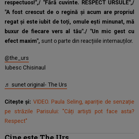
respectuos!",/ "Fără cuvinte. RESPECT URSULE",/
"A fost crescut de o regină și acum are propriul
regat și este iubit de toți, omule ești minunat, mă
buxur de fiecare vers al tău"./ "Un mic gest cu
efect maxim",
sunt o parte din reacțiiile internauților.
@the_urs
Iubesc Chisinaul
♬ sunet original- The Urs
Citește și:
VIDEO. Paula Seling, apariție de senzație
pe străzile Parisului: "Câți artiști pot face asta?
Respect"
Cine este The Urs