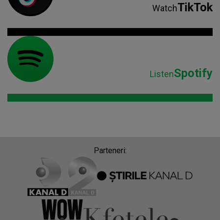
TikTok
Watch
Spotify
Listen
Parteneri: