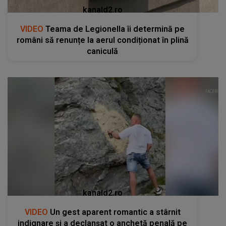
kanald2.ro
VIDEO
Teama de Legionella îi determină pe
români să renunțe la aerul condiționat în plină
caniculă
kanald2.ro
VIDEO
Un gest aparent romantic a stârnit
indignare și a declanșat o anchetă penală pe