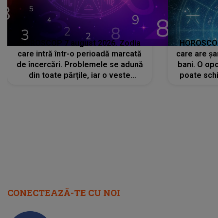
HOROSCOP 7 august 2026. Zodia
HOROSCOP 
care intră într-o perioadă marcată
care are șa
de încercări. Problemele se adună
bani. O opo
din toate părțile, iar o veste
poate schi
neașteptată îi dă planurile peste
la
cap
CONECTEAZĂ-TE CU NOI