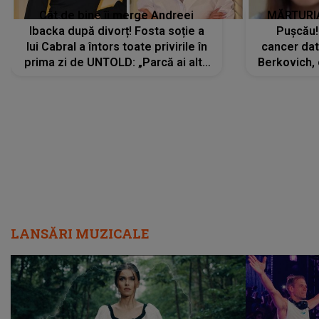
Cât de bine îi merge Andreei
MĂRTURIA
Ibacka după divorț! Fosta soție a
Pușcău!
lui Cabral a întors toate privirile în
cancer dato
prima zi de UNTOLD: „Parcă ai altă
Berkovich, 
strălucire, emani putere,
accident ru
încredere, siguranță...”
Dacă nu 
LANSĂRI MUZICALE