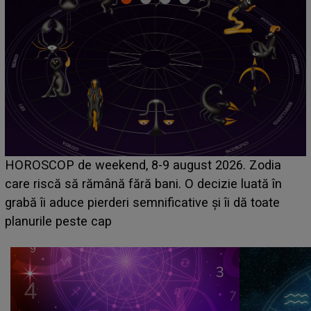
Emanuel a ținut ACEST DETALIU ASCUNS până
acum! În fața Alexandrei, concurentul din Casa Iubiri
face o MĂRTURISIRE NEAȘTEPTATĂ despre mam
sa: "I-am spus și ei în față, eu nu te iubesc pentru
că..."