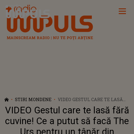
Radio Impuls
STIRI MONDENE
VIDEO GESTUL CARE TE LASĂ
FĂRĂ CUVINE! CE A PUTUT SĂ
VIDEO Gestul care te lasă fără
FACĂ THE URS PENTRU UN
TÂNĂR DIN CHIȘINĂU: "UN OM
cuvine! Ce a putut să facă The
CU EDUCAȚIE ȘI RESPECT
Urs pentru un tânăr din
POATE FACE ASTA"