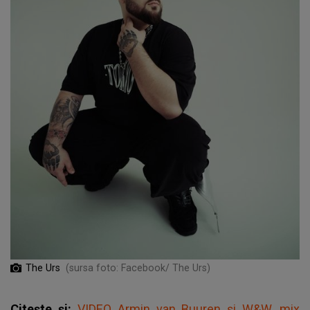
The Urs
(sursa foto: Facebook/ The Urs)
Citește și:
VIDEO Armin van Buuren și W&W, mix