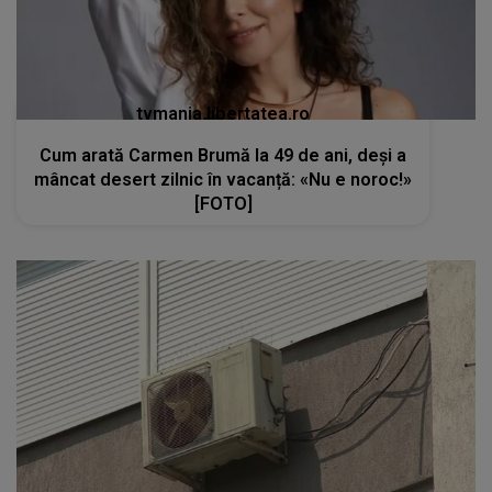
tvmania.libertatea.ro
Cum arată Carmen Brumă la 49 de ani, deși a
mâncat desert zilnic în vacanță: «Nu e noroc!»
[FOTO]