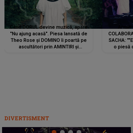
Când DORUL devine muzică, apare
Armin 
"Nu ajung acasă". Piesa lansată de
COLABORAR
Theo Rose și DOMINO îi poartă pe
SACHA: ""E
ascultători prin AMINTIRI și
o piesă 
REGĂSIRI, iar drumul emoțiilor
imediat pre
trece prin sufletul publicului:
cu mine șt
"Pentru toți cei care au plecat
păstrăm do
departe ca să le fie mai bine"
DIVERTISMENT