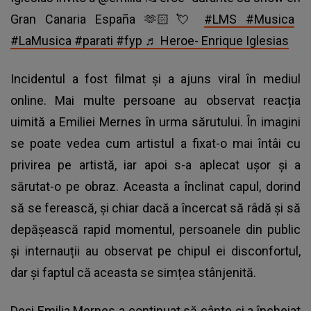
Gran Canaria España 🫶🏻💘
#LMS
#Musica
#LaMusica
#parati
#fyp
♬ Heroe- Enrique Iglesias
Incidentul a fost filmat și a ajuns viral în mediul
online. Mai multe persoane au observat reacția
uimită a Emiliei Mernes în urma sărutului. În imagini
se poate vedea cum artistul a fixat-o mai întâi cu
privirea pe artistă, iar apoi s-a aplecat ușor și a
sărutat-o pe obraz. Aceasta a înclinat capul, dorind
să se ferească, și chiar dacă a încercat să râdă și să
depășească rapid momentul, persoanele din public
și internauții au observat pe chipul ei disconfortul,
dar și faptul că aceasta se simțea stânjenită.
Deși Emilia Mernes a continuat să cânte și a încheiat