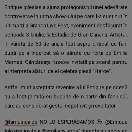
Enrique Iglesias
a ajuns protagonistul unei adevărate
controverse în urma show-ului pe care l-a susținut în
ultima zi a Granca Live Fest, eveniment desfășurat în
perioada 3-5 iulie, la Estadio de Gran Canaria. Artistul,
în vârstă de 50 de ani, a fost aspru criticat de fani
după ce a încercat să o sărute cu forța pe Emilia
Mernes. Cântăreața fusese invitată pe scenă pentru
a interpreta alături de el celebra piesă "Héroe".
Astfel, mult așteptata revenire a lui Enrique pe scenă
nu a fost primită cu bucurie de o parte din fanii săi,
care au considerat gestul nepotrivit și revoltător.
@lamusica.pe
NO LO ESPERÁBAMOS 🥹 @Enrique
Iglesias invitó a @emilia 👠 éroe” durante su show en