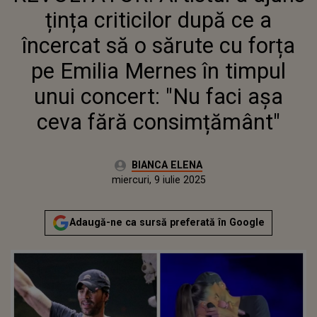
FORȚA PE EMILIA MERNES ÎN
țința criticilor după ce a
TIMPUL UNUI CONCERT: "NU
FACI AȘA CEVA FĂRĂ
încercat să o sărute cu forța
CONSIMȚĂMÂNT"
pe Emilia Mernes în timpul
unui concert: "Nu faci așa
ceva fără consimțământ"
Autor:
BIANCA ELENA
Publicat:
miercuri, 9 iulie 2025
Actualizat:
miercuri, 9 iulie 2025
Adaugă-ne ca sursă preferată în Google