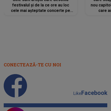
festivalul și de la ce ore au loc
nou capitol
cele mai așteptate concerte pe
care a
scena principală?
perioadă 
CONECTEAZĂ-TE CU NOI
Facebook
Like