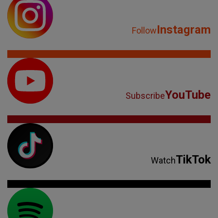
Instagram
Follow
YouTube
Subscribe
TikTok
Watch