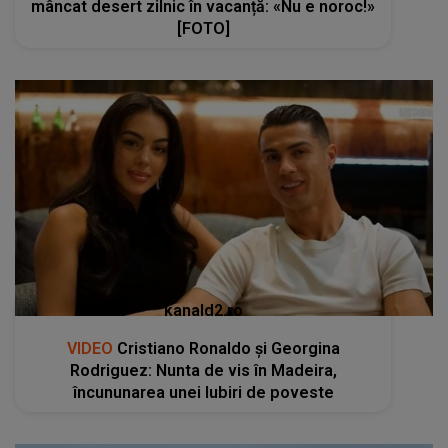
mâncat desert zilnic în vacanță: «Nu e noroc!»
[FOTO]
kanald2.ro
VIDEO
Cristiano Ronaldo și Georgina
Rodriguez: Nunta de vis în Madeira,
încununarea unei Iubiri de poveste