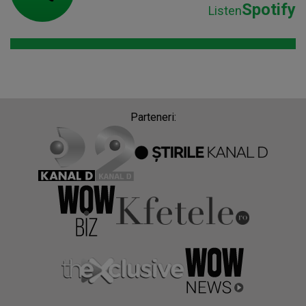
Spotify
Listen
Parteneri: