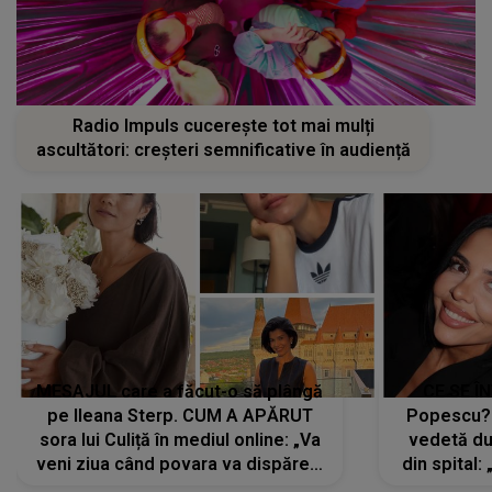
Radio Impuls cucerește tot mai mulți
ascultători: creșteri semnificative în audiență
MESAJUL care a făcut-o să plângă
CE SE Î
pe Ileana Sterp. CUM A APĂRUT
Popescu?
sora lui Culiță în mediul online: „Va
vedetă du
veni ziua când povara va dispărea,
din spital:
iar lacrimile...”