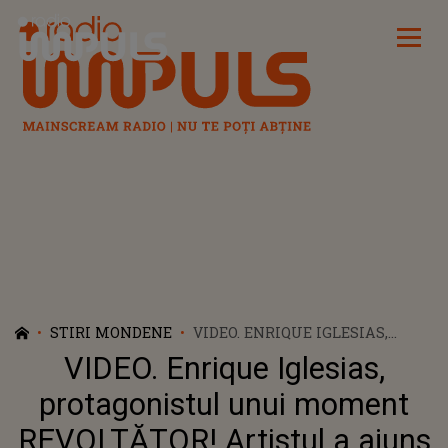
Radio Impuls
STIRI MONDENE
VIDEO. ENRIQUE IGLESIAS,
PROTAGONISTUL UNUI
VIDEO. Enrique Iglesias,
MOMENT REVOLTĂTOR!
ARTISTUL A AJUNS ȚINȚA
protagonistul unui moment
CRITICILOR DUPĂ CE A
REVOLTĂTOR! Artistul a ajuns
ÎNCERCAT SĂ O SĂRUTE CU