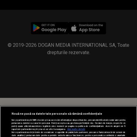
© 2019-2026 DOGAN MEDIA INTERNATIONAL SA, Toate
drepturile rezervate.
Nouă ne pasă ca datele tale personale să rămână confidențiale
Noi și partenerii noștri
589
stocăm și/sau accesăm informații pe dispozitivul dvs., precum identificatorii cookie unici pentru
prelucrarea datelor cu caracter personal. Puteți accepta sau gestiona preferințele dvs. făcând clic mai jos, respectiv vă
puteți opune utilizării unui interes legitim în orice moment pe pagina cu politica de confidențialitate. Aceste alegeri vor fi
raportate partenerilor noștri și nu vă vor afecta navigarea.
Mai multe detalii
Noi si partenerii nostri (retelele de socializare si agentiile de publicitate partenere, precum si furnizorii nostri de servicii de
date analitice) prelucram date pentru a permite website-ului sa functioneze, pentru a personaliza continutul si anunturile