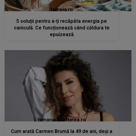
femeia.ro
5 soluții pentru a-ți recăpăta energia pe
caniculă. Ce funcționează când căldura te
epuizează
tvmania.libertatea.ro
Cum arată Carmen Brumă la 49 de ani, deși a