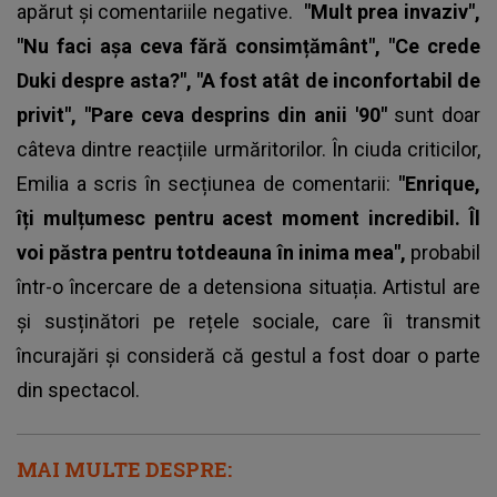
apărut și comentariile negative.
"Mult prea invaziv",
"Nu faci așa ceva fără consimțământ", "Ce crede
Duki despre asta?", "A fost atât de inconfortabil de
privit", "Pare ceva desprins din anii '90"
sunt doar
câteva dintre reacțiile urmăritorilor. În ciuda criticilor,
Emilia a scris în secțiunea de comentarii:
"Enrique,
îți mulțumesc pentru acest moment incredibil. Îl
voi păstra pentru totdeauna în inima mea",
probabil
într-o încercare de a detensiona situația. Artistul are
și susținători pe rețele sociale, care îi transmit
încurajări și consideră că gestul a fost doar o parte
din spectacol.
MAI MULTE DESPRE: