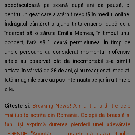
spectaculoasă pe scenă după ani de pauză, ci
pentru un gest care a stârnit revoltă în mediul online.
Îndrăgitul cântăreț a ajuns ținta criticilor după ce a
încercat să o sărute Emilia Mernes, în timpul unui
concert, fără să îi ceară permisiunea. În timp ce
unele persoane au considerat momentul inofensiv,
altele au observat cât de inconfortabil s-a simțit
artista, în vârstă de 28 de ani, și au reacționat imediat.
Iată imaginile care au pus internauții pe jar în ultimele
zile.
Citește și:
Breaking News! A murit una dintre cele
mai iubite actrițe din România. Colegii de breaslă și
fanii își exprimă durerea pierderii unei adevărate
LEGENDE: "Anunțăm cu tristețe că astăzi, 9 iulie,