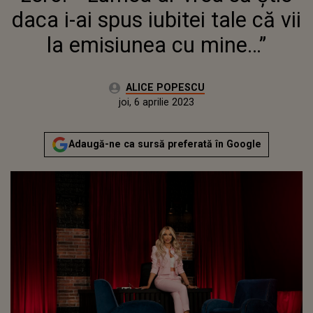
daca i-ai spus iubitei tale că vii
la emisiunea cu mine…”
Autor:
ALICE POPESCU
Publicat:
joi, 6 aprilie 2023
Adaugă-ne ca sursă preferată în Google