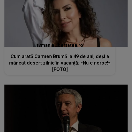
tvmania.libertatea.ro
Cum arată Carmen Brumă la 49 de ani, deși a
mâncat desert zilnic în vacanță: «Nu e noroc!»
[FOTO]