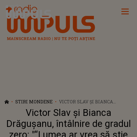
Radio Impuls
STIRI MONDENE
VICTOR SLAV ȘI BIANCA
DRĂGUȘANU, ÎNTÂLNIRE DE
Victor Slav și Bianca
GRADUL ZERO: "“LUMEA AR
VREA SĂ ȘTIE DACA I-AI SPUS
Drăgușanu, întâlnire de gradul
IUBITEI TALE CĂ VII LA
zero: "“Lumea ar vrea să știe
EMISIUNEA CU MINE…”