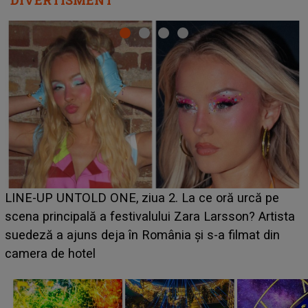
Ce a dezvăluit noua concurentă din "Casa Iubirii" l
e
luat prin surprindere pe Emanuel. CINE ESTE
ista
BĂIATUL VIZAT de Alexandra?! Aflându-se în fața
n
faptului împlinit, A RECUNOSCUT IMEDIAT: "Am
avut..."