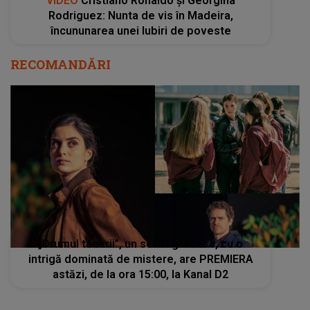
VIDEO
Cristiano Ronaldo și Georgina
Rodriguez: Nunta de vis în Madeira,
încununarea unei Iubiri de poveste
RECOMANDĂRI
„Drumul tăcerii”, un serial grecesc, cu o
intrigă dominată de mistere, are PREMIERA
astăzi, de la ora 15:00, la Kanal D2