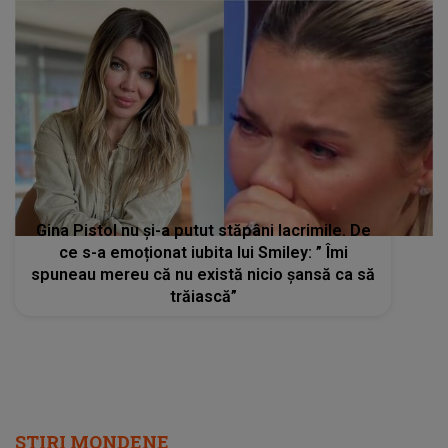
Gina Pistol nu și-a putut stăpâni lacrimile. De
ce s-a emoționat iubita lui Smiley: ” Îmi
spuneau mereu că nu există nicio șansă ca să
trăiască”
STIRI MONDENE