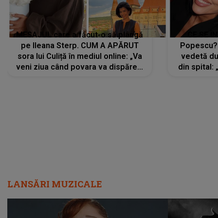
MESAJUL care a făcut-o să plângă
CE SE Î
pe Ileana Sterp. CUM A APĂRUT
Popescu?
sora lui Culiță în mediul online: „Va
vedetă du
veni ziua când povara va dispărea,
din spital:
iar lacrimile...”
LANSĂRI MUZICALE