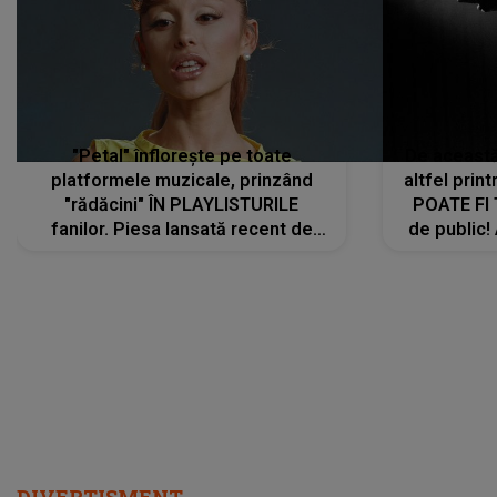
"Petal" înflorește pe toate
De această 
platformele muzicale, prinzând
altfel prin
"rădăcini" ÎN PLAYLISTURILE
POATE FI
fanilor. Piesa lansată recent de
de public!
Ariana Grande îi face pe
a lansat V
ascultători SĂ O ASCULTE PE
REPEAT
DIVERTISMENT