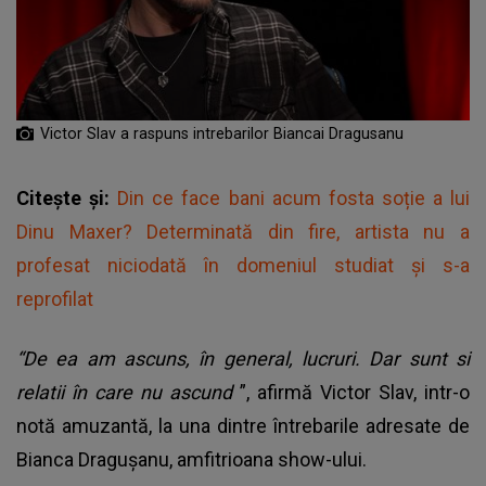
Victor Slav a raspuns intrebarilor Biancai Dragusanu
Citește și:
Din ce face bani acum fosta soție a lui
Dinu Maxer? Determinată din fire, artista nu a
profesat niciodată în domeniul studiat și s-a
reprofilat
“De ea am ascuns, în general, lucruri. Dar sunt si
relatii în care nu ascund
”, afirmă Victor Slav, intr-o
notă amuzantă, la una dintre întrebarile adresate de
Bianca Dragușanu, amfitrioana show-ului.