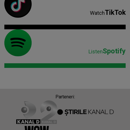
TikTok
Watch
Spotify
Listen
Parteneri: