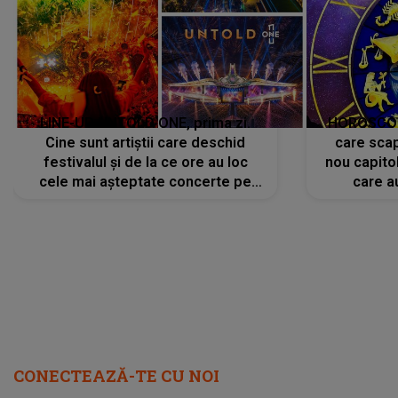
LINE-UP UNTOLD ONE, prima zi.
HOROSCOP 
Cine sunt artiștii care deschid
care scap
festivalul și de la ce ore au loc
nou capitol
cele mai așteptate concerte pe
care a
scena principală?
perioadă 
CONECTEAZĂ-TE CU NOI