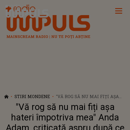
Radio Impuls
STIRI MONDENE
"VĂ ROG SĂ NU MAI FIȚI AȘA
HATERI ÎMPOTRIVA MEA" ANDA
"Vă rog să nu mai fiți așa
ADAM, CRITICATĂ ASPRU DUPĂ
CE S-A FOTOGRAFIAT CU UN
hateri împotriva mea" Anda
CĂȚELUȘ VOPSIT TOT ÎN ROZ
Adam, criticată aspru după ce