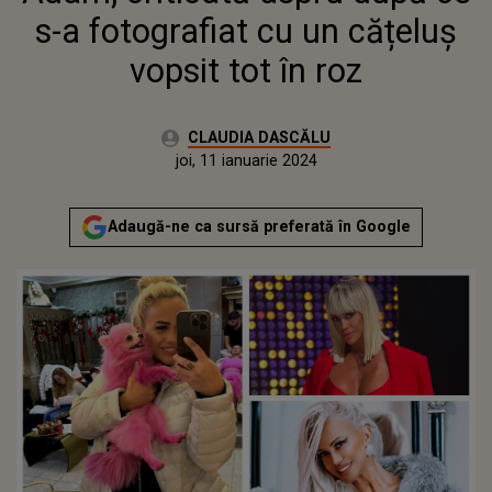
s-a fotografiat cu un cățeluș
vopsit tot în roz
Autor:
CLAUDIA DASCĂLU
Publicat:
joi, 11 ianuarie 2024
Actualizat:
joi, 11 ianuarie 2024
Adaugă-ne ca sursă preferată în Google