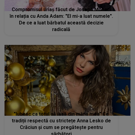
Compromisul uriaș făcut de Joseph Mohaci
în relația cu Anda Adam: "El mi-a luat numele".
De ce a luat bărbatul această decizie
radicală
”Iubesc ca totul să iasă din mâna mea” Ce
tradiții respectă cu strictețe Anna Lesko de
Crăciun și cum se pregătește pentru
sărbători