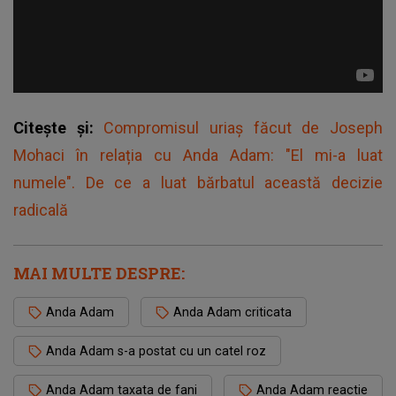
Citește și:
Compromisul uriaș făcut de Joseph
Mohaci în relația cu Anda Adam: "El mi-a luat
numele". De ce a luat bărbatul această decizie
radicală
MAI MULTE DESPRE:
Anda Adam
Anda Adam criticata
Anda Adam s-a postat cu un catel roz
Anda Adam taxata de fani
Anda Adam reactie