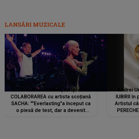
LANSĂRI MUZICALE
Armin van Buuren, despre
Andrei U
COLABORAREA cu artista scoțiană
IUBIRII în
SACHA: ""Everlasting"a început ca
Artistul 
o piesă de test, dar a devenit
PERECHE 
imediat preferata fanilor. Sacha și
care aleg
cu mine știam că nu am putea să o
același dr
păstrăm doar pentru noi prea mult
R
timp"