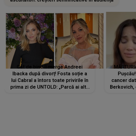
Cât de bine îi merge Andreei
MĂRTURIA
Ibacka după divorț! Fosta soție a
Pușcău!
lui Cabral a întors toate privirile în
cancer dato
prima zi de UNTOLD: „Parcă ai altă
Berkovich, 
strălucire, emani putere,
accident ru
încredere, siguranță...”
Dacă nu 