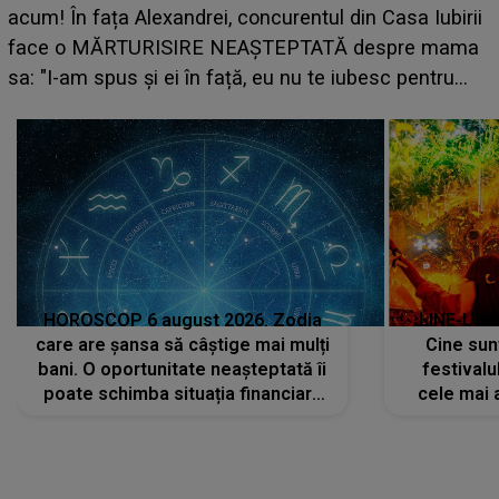
scena principală a festivalului Zara Larsson? Artista
suedeză a ajuns deja în România și s-a filmat din
camera de hotel
a
HOROSCOP 6 august 2026. Zodia
LINE-UP 
care are șansa să câștige mai mulți
Cine sunt
bani. O oportunitate neașteptată îi
festivalu
poate schimba situația financiară
cele mai 
la început de lună
sc