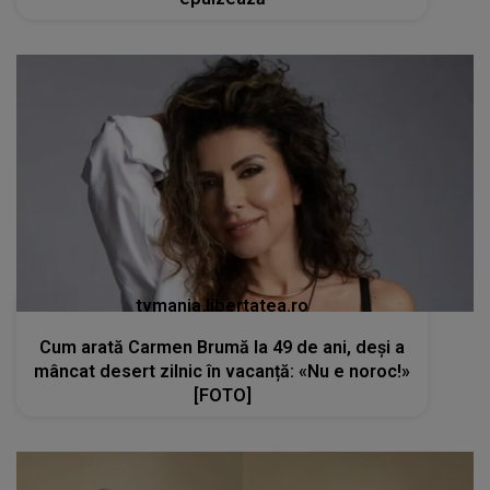
tvmania.libertatea.ro
Cum arată Carmen Brumă la 49 de ani, deși a
mâncat desert zilnic în vacanță: «Nu e noroc!»
[FOTO]