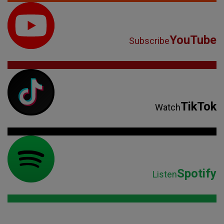
YouTube
Subscribe
TikTok
Watch
Spotify
Listen