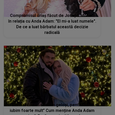
Compromisul uriaș făcut de Joseph Mohaci
în relația cu Anda Adam: "El mi-a luat numele".
De ce a luat bărbatul această decizie
radicală
”Normal că mai suntem geloşi, pentru că ne
iubim foarte mult” Cum menține Anda Adam