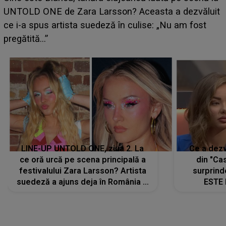
t
aduce tensiuni uriașe pentru o zodie! Conflictele
izbucnesc din senin în jurul ei, iar o situație dificilă
scapă de sub control
LINE-UP UNTOLD ONE, ziua 2. La
Ce a dezv
ce oră urcă pe scena principală a
din "Cas
festivalului Zara Larsson? Artista
surprind
suedeză a ajuns deja în România și
ESTE 
s-a filmat din camera de hotel
Alexandr
faptului 
IMED