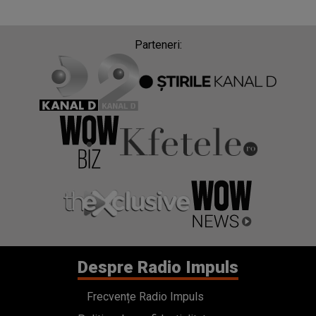
Parteneri:
Despre Radio Impuls
Frecvențe Radio Impuls