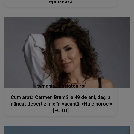
epuizează
tvmania.libertatea.ro
Cum arată Carmen Brumă la 49 de ani, deși a
mâncat desert zilnic în vacanță: «Nu e noroc!»
[FOTO]