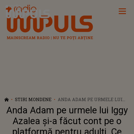
Radio Impuls
STIRI MONDENE
ANDA ADAM PE URMELE LUI
IGGY AZALEA ȘI-A FĂCUT CONT
Anda Adam pe urmele lui Iggy
PE O PLATFORMĂ PENTRU
ADULȚI. CE TARIF PERCEPE
Azalea și-a făcut cont pe o
ARTISTA PE LUNĂ PENTRU
platformă pentru adulți. Ce
POZELE ȘI FILMULEȚELE