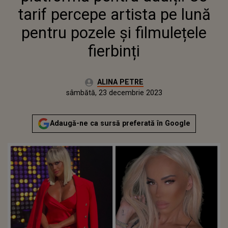
FIERBINȚI
tarif percepe artista pe lună
pentru pozele și filmulețele
fierbinți
Autor:
ALINA PETRE
Publicat:
sâmbătă, 23 decembrie 2023
Actualizat:
sâmbătă, 23 decembrie 2023
Adaugă-ne ca sursă preferată în Google