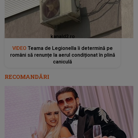
kanald2.ro
VIDEO
Teama de Legionella îi determină pe
români să renunțe la aerul condiționat în plină
caniculă
RECOMANDĂRI