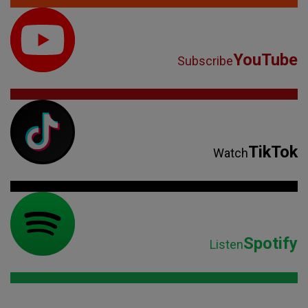
YouTube
Subscribe
TikTok
Watch
Spotify
Listen