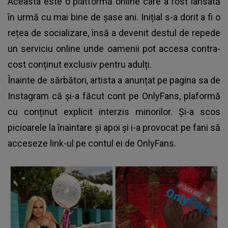
Aceasta este o platformă online care a fost lansată
în urmă cu mai bine de șase ani. Inițial s-a dorit a fi o
rețea de socializare, însă a devenit destul de repede
un serviciu online unde oamenii pot accesa contra-
cost conținut exclusiv pentru adulți.
Înainte de sărbători, artista a anunțat pe pagina sa de
Instagram că și-a făcut cont pe OnlyFans, plaformă
cu conținut explicit interzis minorilor. Și-a scos
picioarele la înaintare și apoi și i-a provocat pe fani să
acceseze link-ul pe contul ei de OnlyFans.