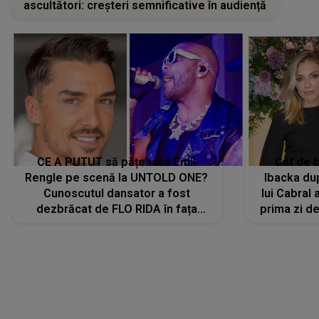
ascultători: creșteri semnificative în audiență
CE A PUTUT să pățească Emil
Cât de b
Rengle pe scenă la UNTOLD ONE?
Ibacka dup
Cunoscutul dansator a fost
lui Cabral a
dezbrăcat de FLO RIDA în fața
prima zi d
tuturor: „Mi-a dat hainele lui. Ce s-a
strălu
întâmplat mai exact...”
încre