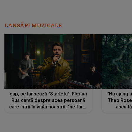
LANSĂRI MUZICALE
Când IUBIREA îți dă lumea peste
Când DORUL
cap, se lansează "Starleta". Florian
"Nu ajung 
Rus cântă despre acea persoană
Theo Rose 
care intră în viața noastră, "ne fură"
ascultă
toate PRIVIRILE, toate GÂNDURILE,
REGĂSIRI
tot UNIVERSUL și fără să ne dăm
trece pr
seama, ajunge să fie motivul
"Pentru t