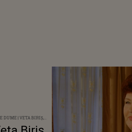
E DUME | VETA BIRIȘ,
LA ADRESA FETELOR
ta Biriș,
 SE PRICEP LA