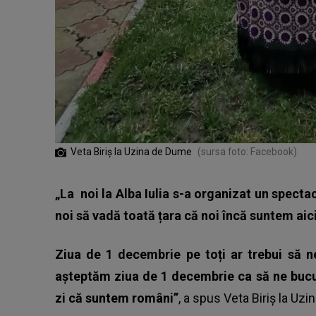
Veta Biriș la Uzina de Dume
(sursa foto: Facebook)
„La noi la Alba Iulia s-a organizat un specta
noi să vadă toată țara că noi încă suntem aici 
Ziua de 1 decembrie pe toți ar trebui să n
așteptăm ziua de 1 decembrie ca să ne bucu
zi că suntem români”
, a spus Veta Biriș la Uz