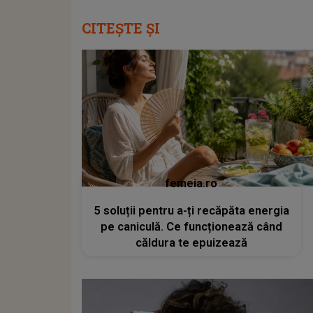
CITEȘTE ȘI
femeia.ro
5 soluții pentru a-ți recăpăta energia
pe caniculă. Ce funcționează când
căldura te epuizează