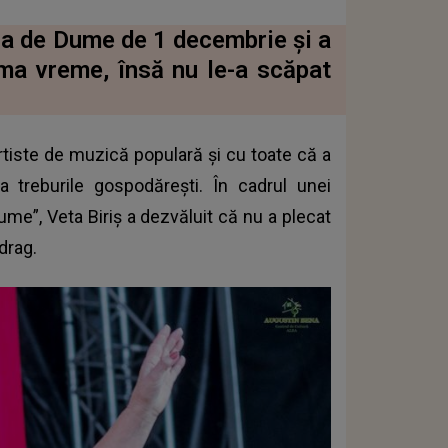
zina de Dume de 1 decembrie și a
tima vreme, însă nu le-a scăpat
artiste de muzică populară
și cu toate că a
 treburile gospodărești. În cadrul unei
ume”, Veta Biriș a dezvăluit că nu a plecat
 drag.