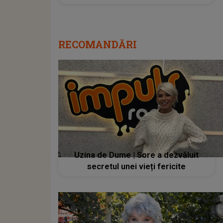
RECOMANDĂRI
Uzina de Dume | Sore a dezvăluit
secretul unei vieți fericite