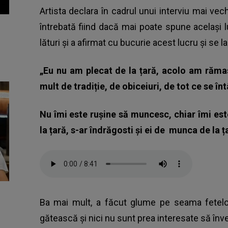
Artista declara în cadrul unui interviu mai vech
întrebată fiind dacă mai poate spune același lu
lături și a afirmat cu bucurie acest lucru și se 
„Eu nu am plecat de la țară, acolo am răma
mult de tradiție, de obiceiuri, de tot ce se î
Nu îmi este rușine să muncesc, chiar îmi est
la țară, s-ar îndrăgosti și ei de munca de la ț
Ba mai mult, a făcut glume pe seama fetelo
gătească și nici nu sunt prea interesate să înve