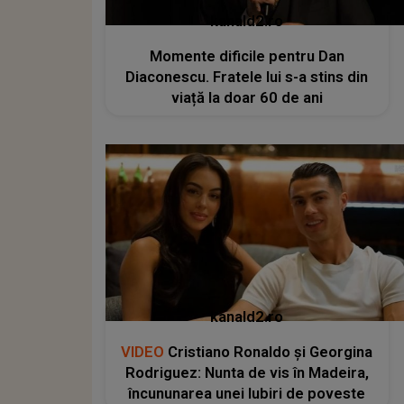
kanald2.ro
Momente dificile pentru Dan
Diaconescu. Fratele lui s-a stins din
viață la doar 60 de ani
kanald2.ro
VIDEO
Cristiano Ronaldo și Georgina
Rodriguez: Nunta de vis în Madeira,
încununarea unei Iubiri de poveste