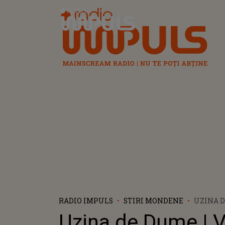
Radio Impuls
RADIO IMPULS
STIRI MONDENE
UZINA D
IRONIE 
Uzina de Dume | Ve
CARE NU