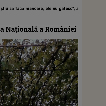
u știu să facă mâncare, ele nu gătesc”
, a
iua Națională a României