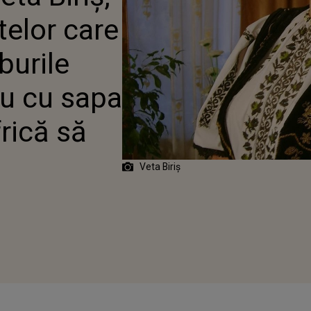
LE GOSPODĂREȘTI:
telor care
 SAPA INVERS, PARCĂ LE
 SĂ PUNĂ MÂNA”
burile
au cu sapa
frică să
Veta Biriș
20