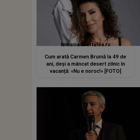
tvmania.libertatea.ro
Cum arată Carmen Brumă la 49 de
ani, deși a mâncat desert zilnic în
vacanță: «Nu e noroc!» [FOTO]