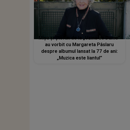
Mișu și Ștefan de la „Uzina de Dume”
au vorbit cu Margareta Pâslaru
despre albumul lansat la 77 de ani:
„Muzica este liantul”