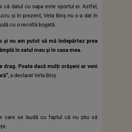
i că datul cu sapa este sportul ei. Astfel,
cru și în prezent, Veta Biriș nu s-a dat în
laudă cu o recoltă bogată.
s și nu am putut să mă îndepărtez prea
ntâmplă în satul meu și în casa mea.
e drag. Poate dacă mulți orășeni ar veni
ară”
, a declarat Veta Biriș.
r care se laudă cu faptul că nu știu să
țe.