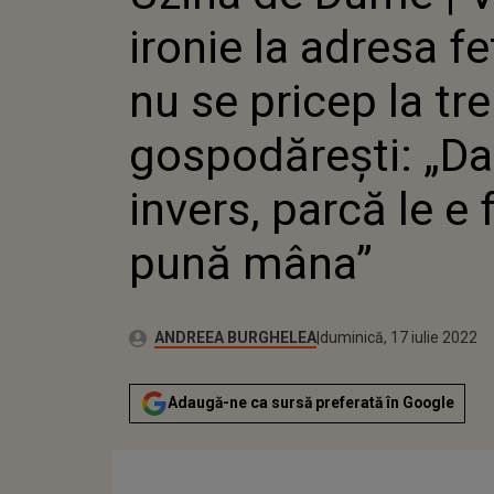
TREBURI
ironie la adresa fe
„DAU CU
E FRICĂ
nu se pricep la tre
gospodărești: „D
invers, parcă le e 
pună mâna”
Publicat:
Autor:
miercuri, 2 decembrie 20
Actualizat:
ANDREEA BURGHELEA
duminică, 17 iulie 2022
Adaugă-ne ca sursă preferată în Google