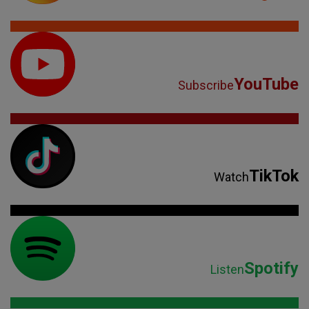
YouTube
Subscribe
TikTok
Watch
Spotify
Listen