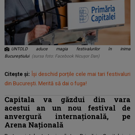
UNTOLD aduce magia festivalurilor în inima
Bucureștiului
(sursa foto: Facebook Nicușor Dan)
Citește și:
Își deschid porțile cele mai tari festivaluri
din București. Merită să dai o fuga!
Capitala va găzdui din vara
acestui an un nou festival de
anvergură internațională, pe
Arena Națională