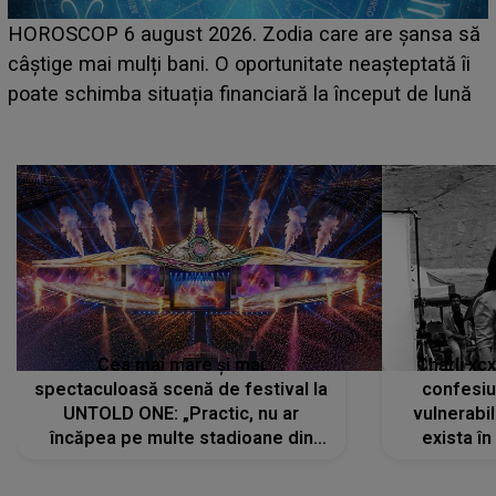
LINE-UP UNTOLD ONE, prima zi. Cine sunt artiștii
care deschid festivalul și de la ce ore au loc cele mai
așteptate concerte pe scena principală?
Cea mai mare și mai
Charli xc
spectaculoasă scenă de festival la
confesiu
UNTOLD ONE: „Practic, nu ar
vulnerabil
încăpea pe multe stadioane din
exista în
lume”. Evenimentul începe joi, 6
august 2026