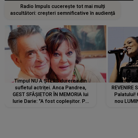
Radio Impuls cucerește tot mai mulți
ascultători: creșteri semnificative în audiență
Timpul NU A ȘTERS durerea din
Tania Tu
sufletul actriței. Anca Pandrea,
REVENIRE 
GEST SFÂȘIETOR ÎN MEMORIA lui
Palatului!
Iurie Darie: "A fost copleșitor. Pe
nou LUMI
măsură ce trece timpul parcă..."
pentru a
cântece no
care abia 