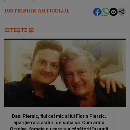
DISTRIBUIE ARTICOLUL
CITEȘTE ȘI
femeia.ro
Dani Piersic, fiul cel mic al lui Florin Piersic,
apariție rară alături de soția sa. Cum arată
Orsolya, femeia cu care s-a căsătorit în urmă