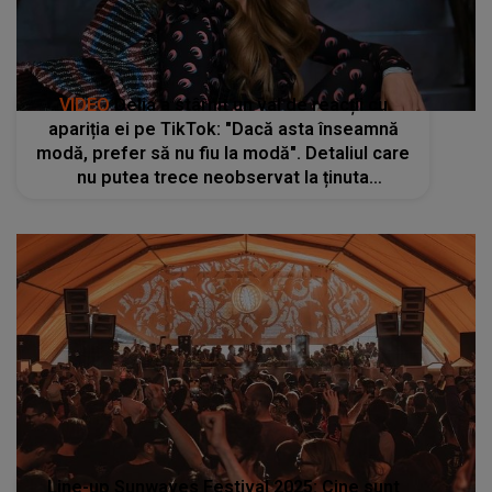
VIDEO
Delia a stârnit un val de reacții cu
apariția ei pe TikTok: "Dacă asta înseamnă
modă, prefer să nu fiu la modă". Detaliul care
nu putea trece neobservat la ținuta
cântăreţei
Line-up Sunwaves Festival 2025: Cine sunt