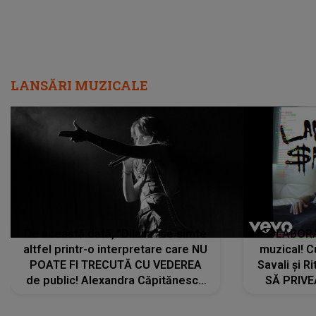
LANSĂRI MUZICALE
De această dată, "Dilaila" se simte
COLABORAR
altfel printr-o interpretare care NU
muzical! C
POATE FI TRECUTĂ CU VEDEREA
Savali și Ri
de public! Alexandra Căpitănescu
SĂ PRIV
a lansat VERSIUNEA LIVE a piesei