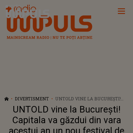
Radio Impuls
DIVERTISMENT
UNTOLD VINE LA BUCUREȘTI!
CAPITALA VA GĂZDUI DIN VARA
UNTOLD vine la București!
ACESTUI AN UN NOU FESTIVAL
DE ANVERGURĂ
Capitala va găzdui din vara
INTERNAȚIONALĂ, PE ARENA
acestui an un nou festival de
NAȚIONALĂ