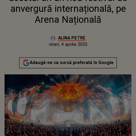
anvergură internațională, pe
Arena Națională
Autor:
ALINA PETRE
Publicat:
vineri, 4 aprilie 2025
Actualizat:
vineri, 4 aprilie 2025
Adaugă-ne ca sursă preferată în Google