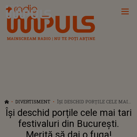
Radio Impuls
DIVERTISMENT
ÎȘI DESCHID PORȚILE CELE MAI
TARI FESTIVALURI DIN
Își deschid porțile cele mai tari
BUCUREȘTI. MERITĂ SĂ DAI O
FUGA!
festivaluri din București.
Merită să dai o fuga!