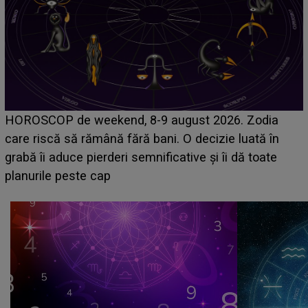
Emanuel a ținut ACEST DETALIU ASCUNS până
acum! În fața Alexandrei, concurentul din Casa Iubirii
face o MĂRTURISIRE NEAȘTEPTATĂ despre mama
sa: "I-am spus și ei în față, eu nu te iubesc pentru
că..."