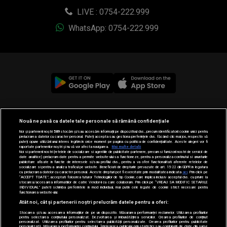
LIVE : 0754-222.999
WhatsApp: 0754-222.999
© 2019-2026 DOGAN MEDIA INTERNATIONAL SA, Toate
Nouă ne pasă ca datele tale personale să rămână confidențiale
drepturile rezervate.
Noi și partenerii noștri
589
stocăm și/sau accesăm informații pe dispozitivul dvs., precum identificatorii cookie unici pentru
prelucrarea datelor cu caracter personal. Puteți accepta sau gestiona preferințele dvs. făcând clic mai jos, respectiv vă
puteți opune utilizării unui interes legitim în orice moment pe pagina cu politica de confidențialitate. Aceste alegeri vor fi
raportate partenerilor noștri și nu vă vor afecta navigarea.
Mai multe detalii
Noi si partenerii nostri (retelele de socializare si agentiile de publicitate partenere, precum si furnizorii nostri de servicii de
date analitice) prelucram date pentru a permite website-ului sa functioneze, pentru a personaliza continutul si anunturile
publicitare afisate in functie de interesele si/sau profilul dvs., pentru a va oferi functionalitati aferente retelelor de
socializare si pentru a analiza traficul pe website. Beneficiati de drepturile prevazute de art. 15-22 din GDPR in legatura
cu prelucrarea datelor cu caracter personal. Aceste drepturi pot fi exercitate prin modalitatea indicata
aici
. Prin click pe
“ACCEPT TOATE”, acceptati folosirea tuturor Tehnologiilor de tip Cookie, care implica inclusiv acceptul dvs. cu privire la
stocarea/accesarea informatiilor de catre Vendor-ii cu care colaboram. Prin click pe “VREAU SA MODIFIC SETARILE
INDIVIDUAL” puteti schimba preferintele in mod individual, mai putin cele legate de cookie strict necesare pentru
functionarea website-ului.
Atât noi, cât și partenerii noștri prelucrăm datele pentru a oferi:
Stocarea și/sau accesarea informațiilor de pe un dispozitiv. Măsurarea performanței reclamelor. Utilizarea profilurilor
pentru selectarea conținutului personalizat. Dezvoltarea și îmbunătățirea serviciilor. Crearea profilurilor de conținut
personalizat. Utilizarea profilurilor pentru selectarea publicității personalizate. Crearea profilurilor pentru publicitate
personalizată. Măsurarea performanței conținutului. Înțelegerea publicului prin statistici sau combinații de date din surse