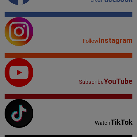
Instagram
Follow
YouTube
Subscribe
TikTok
Watch