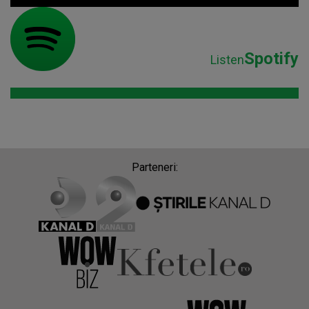
Spotify
Listen
Parteneri: