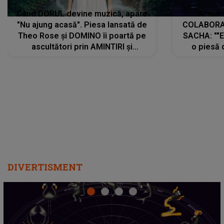
Când DORUL devine muzică, apare
Armin 
"Nu ajung acasă". Piesa lansată de
COLABORAR
Theo Rose și DOMINO îi poartă pe
SACHA: ""E
ascultători prin AMINTIRI și
o piesă 
REGĂSIRI, iar drumul emoțiilor
imediat pre
trece prin sufletul publicului:
cu mine șt
"Pentru toți cei care au plecat
păstrăm do
departe ca să le fie mai bine"
DIVERTISMENT