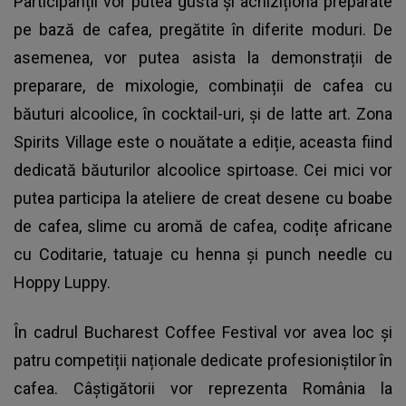
Participanții vor putea gusta și achiziționa preparate
pe bază de cafea, pregătite în diferite moduri. De
asemenea, vor putea asista la demonstrații de
preparare, de mixologie, combinații de cafea cu
băuturi alcoolice, în cocktail-uri, și de latte art. Zona
Spirits Village este o nouătate a ediție, aceasta fiind
dedicată băuturilor alcoolice spirtoase. Cei mici vor
putea participa la ateliere de creat desene cu boabe
de cafea, slime cu aromă de cafea, codițe africane
cu Coditarie, tatuaje cu henna și punch needle cu
Hoppy Luppy.
În cadrul Bucharest Coffee Festival vor avea loc și
patru competiții naționale dedicate profesioniștilor în
cafea. Câștigătorii vor reprezenta România la