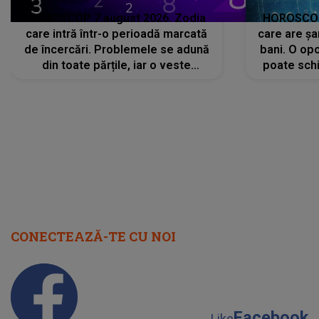
HOROSCOP 7 august 2026. Zodia
HOROSCOP 
care intră într-o perioadă marcată
care are șa
de încercări. Problemele se adună
bani. O opo
din toate părțile, iar o veste
poate schi
neașteptată îi dă planurile peste
la
cap
CONECTEAZĂ-TE CU NOI
Facebook
Like