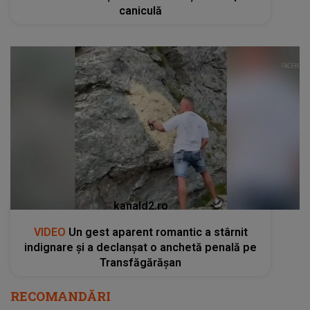
caniculă
kanald2.ro
VIDEO
Un gest aparent romantic a stârnit
indignare și a declanșat o anchetă penală pe
Transfăgărășan
RECOMANDĂRI