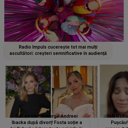
Radio Impuls cucerește tot mai mulți
ascultători: creșteri semnificative în audiență
Cât de bine îi merge Andreei
MĂRTURIA
Ibacka după divorț! Fosta soție a
Pușcău!