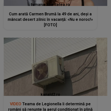
tvmania.libertatea.ro
Cum arată Carmen Brumă la 49 de ani, deși a
mâncat desert zilnic în vacanță: «Nu e noroc!»
[FOTO]
kanald2.ro
VIDEO
Teama de Legionella îi determină pe
români să renunțe la aerul condiționat în plină