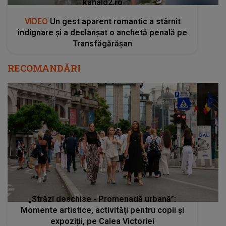
kanald2.ro
VIDEO
Un gest aparent romantic a stârnit
indignare și a declanșat o anchetă penală pe
Transfăgărășan
RECOMANDĂRI
„Străzi deschise - Promenadă urbană”:
Momente artistice, activități pentru copii și
expoziții, pe Calea Victoriei