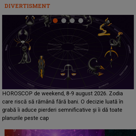
DIVERTISMENT
Emanuel a ținut ACEST DETALIU ASCUNS până
acum! În fața Alexandrei, concurentul din Casa Iubirii
face o MĂRTURISIRE NEAȘTEPTATĂ despre mama
sa: "I-am spus și ei în față, eu nu te iubesc pentru
că..."