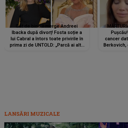
Cât de bine îi merge Andreei
MĂRTURIA
Ibacka după divorț! Fosta soție a
Pușcău!
lui Cabral a întors toate privirile în
cancer dato
prima zi de UNTOLD: „Parcă ai altă
Berkovich, 
strălucire, emani putere,
accident ru
încredere, siguranță...”
Dacă nu 
LANSĂRI MUZICALE