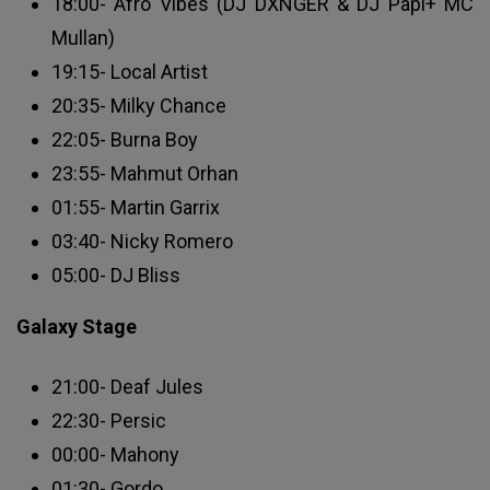
18:00- Afro Vibes (DJ DXNGER & DJ Papi+ MC
Mullan)
19:15- Local Artist
20:35- Milky Chance
22:05- Burna Boy
23:55- Mahmut Orhan
01:55- Martin Garrix
03:40- Nicky Romero
05:00- DJ Bliss
Galaxy Stage
21:00- Deaf Jules
22:30- Persic
00:00- Mahony
01:30- Gordo