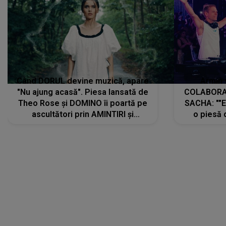
Când DORUL devine muzică, apare
Armin 
"Nu ajung acasă". Piesa lansată de
COLABORAR
Theo Rose și DOMINO îi poartă pe
SACHA: ""E
ascultători prin AMINTIRI și
o piesă 
REGĂSIRI, iar drumul emoțiilor
imediat pre
trece prin sufletul publicului:
cu mine șt
"Pentru toți cei care au plecat
păstrăm do
departe ca să le fie mai bine"