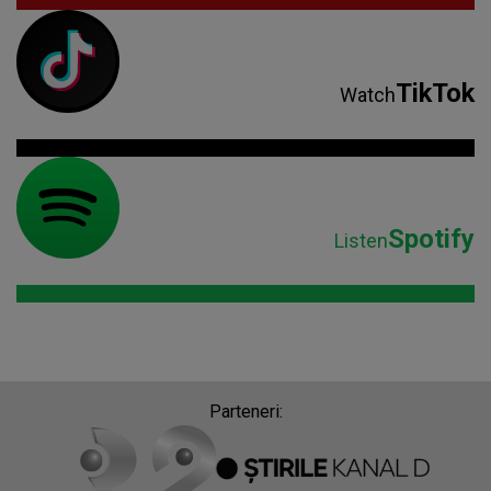
TikTok
Watch
Spotify
Listen
Parteneri: