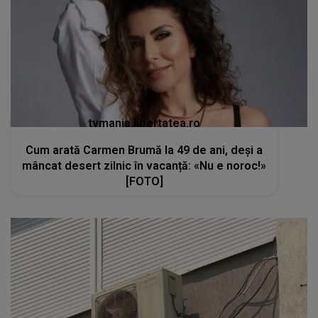
tvmania.libertatea.ro
Cum arată Carmen Brumă la 49 de ani, deși a
mâncat desert zilnic în vacanță: «Nu e noroc!»
[FOTO]