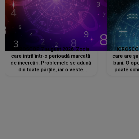
HOROSCOP 7 august 2026. Zodia
HOROSCOP 
care intră într-o perioadă marcată
care are șa
de încercări. Problemele se adună
bani. O opo
din toate părțile, iar o veste
poate schi
neașteptată îi dă planurile peste
la
cap