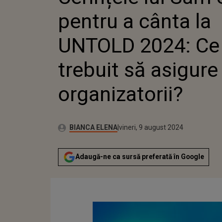
CE AU TR
pentru a cânta la
ASIGURE
ORGANIZ
UNTOLD 2024: Ce
trebuit să asigure
organizatorii?
Publicat:
Autor:
vineri, 9 august 2024
Actualizat:
BIANCA ELENA
vineri, 9 august 2024
Adaugă-ne ca sursă preferată în Google