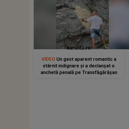
kanald2.ro
VIDEO
Un gest aparent romantic a
stârnit indignare și a declanșat o
anchetă penală pe Transfăgărășan