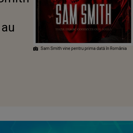
EBUIT SĂ
ATORII?
 au
Sam Smith vine pentru prima dată în România