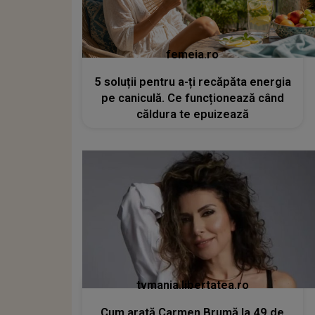
femeia.ro
5 soluții pentru a-ți recăpăta energia
pe caniculă. Ce funcționează când
căldura te epuizează
tvmania.libertatea.ro
Cum arată Carmen Brumă la 49 de