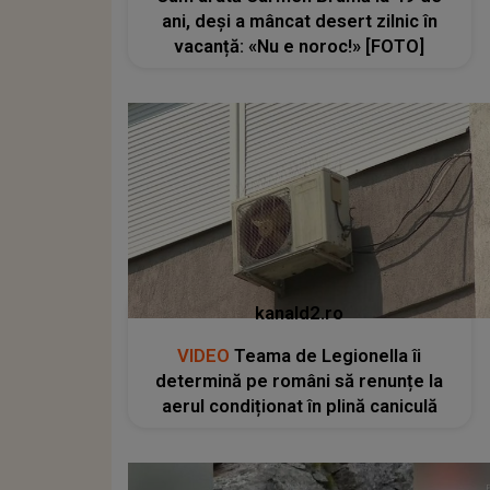
ani, deși a mâncat desert zilnic în
vacanță: «Nu e noroc!» [FOTO]
kanald2.ro
VIDEO
Teama de Legionella îi
determină pe români să renunțe la
aerul condiționat în plină caniculă