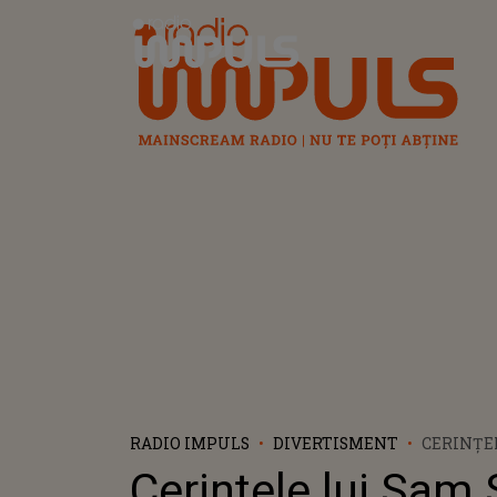
Radio Impuls
RADIO IMPULS
DIVERTISMENT
CERINȚE
SMITH P
Cerințele lui Sam
CÂNTA LA