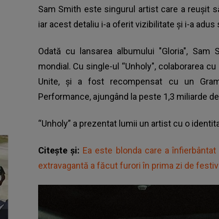
Sam Smith este singurul artist care a reuşit s
iar acest detaliu i-a oferit vizibilitate și i-a ad
Odată cu lansarea albumului "Gloria", Sam Sm
mondial. Cu single-ul “Unholy", colaborarea cu 
Unite, şi a fost recompensat cu un Gra
Performance, ajungând la peste 1,3 miliarde de
“Unholy” a prezentat lumii un artist cu o identi
Citește și:
Ea este blonda care a înfierbântat
extravagantă a făcut furori în prima zi de festiv