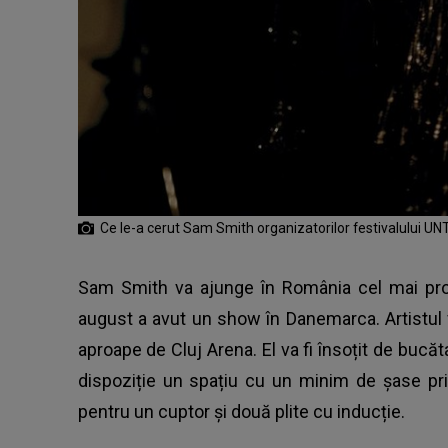
Ce le-a cerut Sam Smith organizatorilor festivalului U
Sam Smith va ajunge în România cel mai prob
august a avut un show în Danemarca. Artistul va
aproape de Cluj Arena. El va fi însoțit de bucăta
dispoziție un spațiu cu un minim de șase pr
pentru un cuptor și două plite cu inducție.