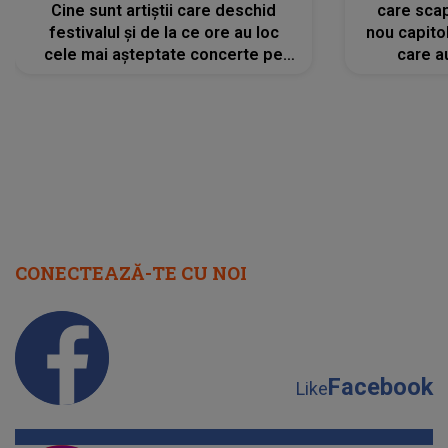
Cine sunt artiștii care deschid
care scap
festivalul și de la ce ore au loc
nou capitol
cele mai așteptate concerte pe
care a
scena principală?
perioadă 
CONECTEAZĂ-TE CU NOI
Facebook
Like