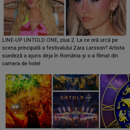
Ce a dezvăluit noua concurentă din "Casa Iubirii" l-a
luat prin surprindere pe Emanuel. CINE ESTE
BĂIATUL VIZAT de Alexandra?! Aflându-se în fața
faptului împlinit, A RECUNOSCUT IMEDIAT: "Am
avut..."
LINE-UP UNTOLD ONE, prima zi.
HOROSCOP 