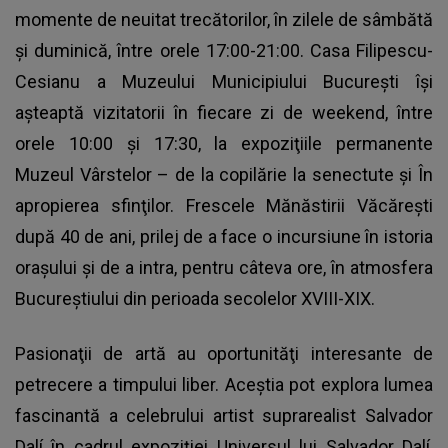
momente de neuitat trecătorilor, în zilele de sâmbătă
şi duminică, între orele 17:00-21:00. Casa Filipescu-
Cesianu a Muzeului Municipiului Bucureşti îşi
aşteaptă vizitatorii în fiecare zi de weekend, între
orele 10:00 şi 17:30, la expoziţiile permanente
Muzeul Vârstelor – de la copilărie la senectute şi În
apropierea sfinţilor. Frescele Mănăstirii Văcăreşti
după 40 de ani, prilej de a face o incursiune în istoria
oraşului şi de a intra, pentru câteva ore, în atmosfera
Bucureştiului din perioada secolelor XVIII-XIX.
Pasionaţii de artă au oportunităţi interesante de
petrecere a timpului liber. Aceştia pot explora lumea
fascinantă a celebrului artist suprarealist Salvador
Dalí în cadrul expoziţiei Universul lui Salvador Dalí,