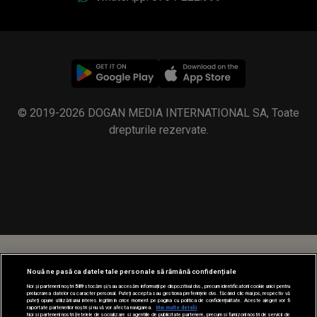
© 2019-2026 DOGAN MEDIA INTERNATIONAL SA, Toate
drepturile rezervate.
Nouă ne pasă ca datele tale personale să rămână confidențiale
Noi și partenerii noștri
589
stocăm și/sau accesăm informații pe dispozitivul dvs., precum identificatorii cookie unici pentru
prelucrarea datelor cu caracter personal. Puteți accepta sau gestiona preferințele dvs. făcând clic mai jos, respectiv vă
puteți opune utilizării unui interes legitim în orice moment pe pagina cu politica de confidențialitate. Aceste alegeri vor fi
raportate partenerilor noștri și nu vă vor afecta navigarea.
Mai multe detalii
Noi si partenerii nostri (retelele de socializare si agentiile de publicitate partenere, precum si furnizorii nostri de servicii de