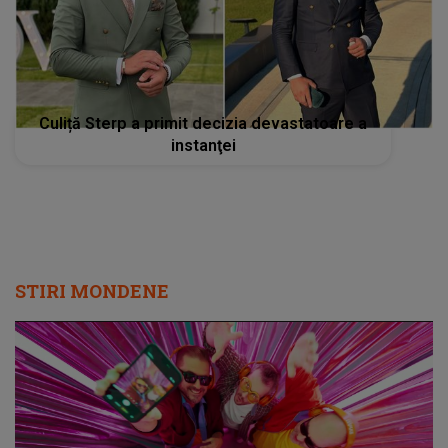
Culiță Sterp a primit decizia devastatoare a
instanţei
STIRI MONDENE