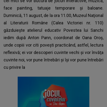
cei mici se vor bucura de jocuri interactive, muzică,
face painting, tatuaje temporare şi baloane.
Duminică, 11 august, de la ora 11.00, Muzeul Naţional
al Literaturii Române (Calea Victoriei nr. 110)
găzduieşte atelierul educativ Povestea lui Sanchi
iedim după Anton Pann, coordonat de Oana Oroş,
unde copiii vor citi poveşti practicând, astfel, lectura
reflexivă; ei vor descoperi cuvinte vechi şi vor învăţa
cuvinte noi, vor pune întrebări şi îşi vor pune întrebări
cu privire la