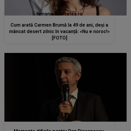
tvmania.libertatea.ro
Cum arată Carmen Brumă la 49 de ani, deși a
mâncat desert zilnic în vacanță: «Nu e noroc!»
[FOTO]
kanald2.ro