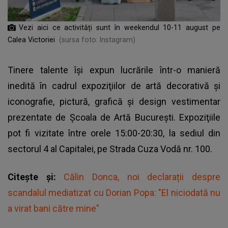
Vezi aici ce activități sunt în weekendul 10-11 august pe
Calea Victoriei
(sursa foto: Instagram)
Tinere talente îşi expun lucrările într-o manieră
inedită în cadrul expoziţiilor de artă decorativă şi
iconografie, pictură, grafică şi design vestimentar
prezentate de Şcoala de Artă Bucureşti. Expoziţiile
pot fi vizitate între orele 15:00-20:30, la sediul din
sectorul 4 al Capitalei, pe Strada Cuza Vodă nr. 100.
Citește și:
Călin Donca, noi declarații despre
scandalul mediatizat cu Dorian Popa: "El niciodată nu
a virat bani către mine"