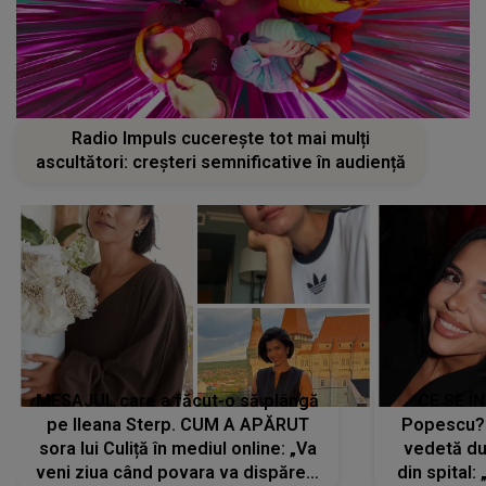
Radio Impuls cucerește tot mai mulți
ascultători: creșteri semnificative în audiență
MESAJUL care a făcut-o să plângă
CE SE Î
pe Ileana Sterp. CUM A APĂRUT
Popescu?
sora lui Culiță în mediul online: „Va
vedetă du
veni ziua când povara va dispărea,
din spital: