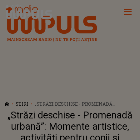
Radio Impuls
STIRI
„STRĂZI DESCHISE - PROMENADĂ
URBANĂ”: MOMENTE ARTISTICE,
„Străzi deschise - Promenadă
ACTIVITĂȚI PENTRU COPII ȘI EXPOZIȚII,
PE CALEA VICTORIEI
urbană”: Momente artistice,
activități pentru copii și