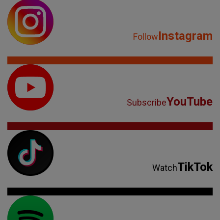
Instagram
Follow
YouTube
Subscribe
TikTok
Watch