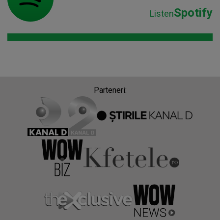
Spotify
Listen
Parteneri: