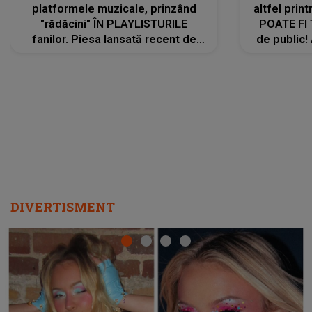
platformele muzicale, prinzând
altfel prin
"rădăcini" ÎN PLAYLISTURILE
POATE FI
fanilor. Piesa lansată recent de
de public!
Ariana Grande îi face pe
a lansat V
ascultători SĂ O ASCULTE PE
REPEAT
DIVERTISMENT