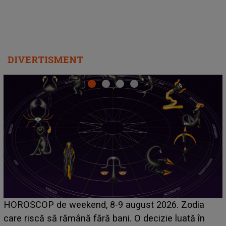
DIVERTISMENT
Emanuel a ținut ACEST DETALIU ASCUNS până
acum! În fața Alexandrei, concurentul din Casa Iubirii