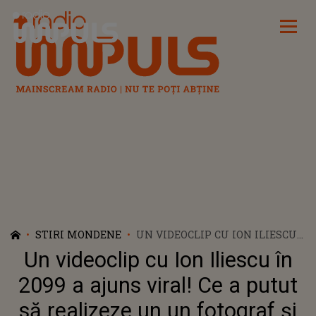
Radio Impuls
STIRI MONDENE
UN VIDEOCLIP CU ION ILIESCU
ÎN 2099 A AJUNS VIRAL! CE A
Un videoclip cu Ion Iliescu în
PUTUT SĂ REALIZEZE UN UN
FOTOGRAF ȘI ARTIST
2099 a ajuns viral! Ce a putut
TEHNOLOGIC CU AJUTORUL
să realizeze un un fotograf și
INTELIGENȚEI ARTIFICIALE?