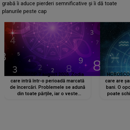
face o MĂRTURISIRE NEAȘTEPTATĂ despre mama
sa: "I-am spus și ei în față, eu nu te iubesc pentru
că..."
HOROSCOP 7 august 2026. Zodia
HOROSCOP 
care intră într-o perioadă marcată
care are șa
de încercări. Problemele se adună
bani. O opo
din toate părțile, iar o veste
poate schi
neașteptată îi dă planurile peste
la
cap