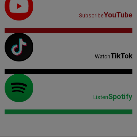
YouTube
Subscribe
TikTok
Watch
Spotify
Listen