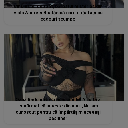
Cine este, de fapt, bărbatul misterios din
viața Andreei Bostănică care o răsfață cu
cadouri scumpe
Oana Radu nu se mai ascunde! Artista a
confirmat că iubește din nou: „Ne-am
cunoscut pentru că împărtășim aceeași
pasiune”