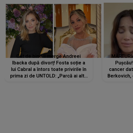
Cât de bine îi merge Andreei
MĂRTURIA
Ibacka după divorț! Fosta soție a
Pușcău!
lui Cabral a întors toate privirile în
cancer dato
prima zi de UNTOLD: „Parcă ai altă
Berkovich, 
strălucire, emani putere,
accident ru
încredere, siguranță...”
Dacă nu 