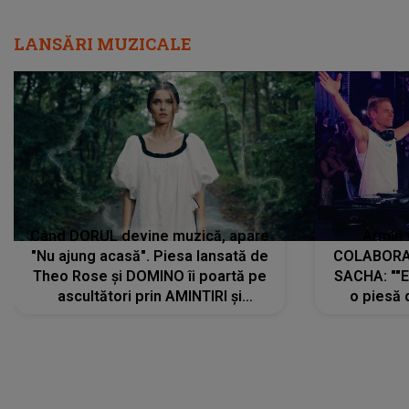
LANSĂRI MUZICALE
Când DORUL devine muzică, apare
Armin 
"Nu ajung acasă". Piesa lansată de
COLABORAR
Theo Rose și DOMINO îi poartă pe
SACHA: ""E
ascultători prin AMINTIRI și
o piesă 
REGĂSIRI, iar drumul emoțiilor
imediat pre
trece prin sufletul publicului:
cu mine șt
"Pentru toți cei care au plecat
păstrăm do
departe ca să le fie mai bine"