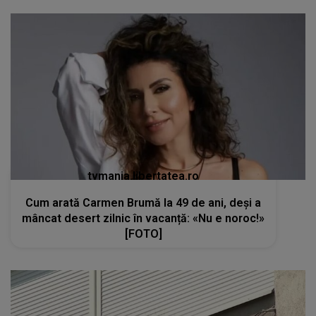
tvmania.libertatea.ro
Cum arată Carmen Brumă la 49 de ani, deși a
mâncat desert zilnic în vacanță: «Nu e noroc!»
[FOTO]