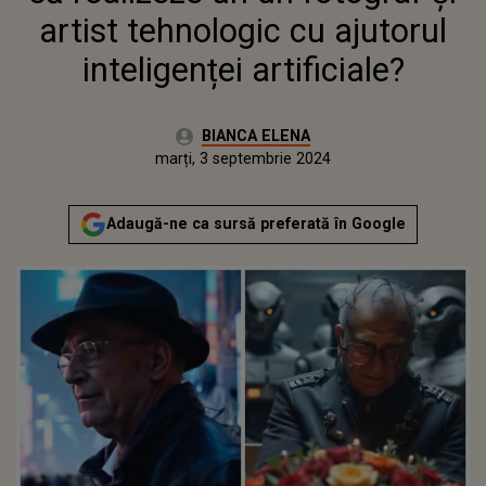
artist tehnologic cu ajutorul
inteligenței artificiale?
Autor:
BIANCA ELENA
Publicat:
marți, 3 septembrie 2024
Adaugă-ne ca sursă preferată în Google