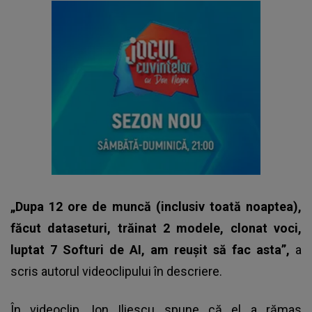
„Dupa 12 ore de muncă (inclusiv toată noaptea),
făcut dataseturi, trăinat 2 modele, clonat voci,
luptat 7 Softuri de AI, am reușit să fac asta”,
a
scris autorul videoclipului în descriere.
În videoclip, Ion Iliescu spune că el a rămas