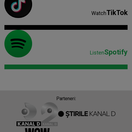
TikTok
Watch
Spotify
Listen
Parteneri: