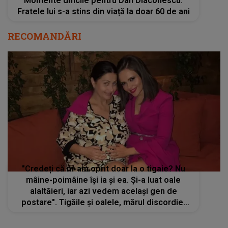
Momente dificile pentru Dan Diaconescu.
Fratele lui s-a stins din viață la doar 60 de ani
RECOMANDĂRI
"Credeți că m-am oprit doar la o tigaie? Nu
mâine-poimâine își ia și ea. Și-a luat oale
alaltăieri, iar azi vedem același gen de
postare". Tigăile și oalele, mărul discordiei
dintre Gabriela Cristea și Cristina Șișcanu.
Cele două au rupt complet legătura