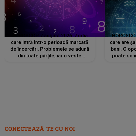
HOROSCOP 7 august 2026. Zodia
HOROSCOP 
care intră într-o perioadă marcată
care are șa
de încercări. Problemele se adună
bani. O opo
din toate părțile, iar o veste
poate schi
neașteptată îi dă planurile peste
la
cap
CONECTEAZĂ-TE CU NOI