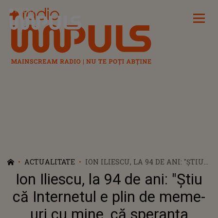
Radio Impuls
ACTUALITATE
ION ILIESCU, LA 94 DE ANI: "ŞTIU
CĂ INTERNETUL E PLIN DE MEME-
Ion Iliescu, la 94 de ani: "Ştiu
URI CU MINE, CĂ SPERANŢA
MOARE PENULTIMA"
că Internetul e plin de meme-
uri cu mine, că speranţa