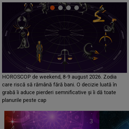
Emanuel a ținut ACEST DETALIU ASCUNS până
acum! În fața Alexandrei, concurentul din Casa Iubirii
face o MĂRTURISIRE NEAȘTEPTATĂ despre mama
sa: "I-am spus și ei în față, eu nu te iubesc pentru
că..."