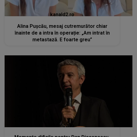
kanald2.ro
Alina Pușcău, mesaj cutremurător chiar
înainte de a intra în operație: „Am intrat în
metastază. E foarte greu”
kanald2.ro