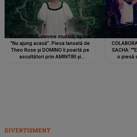
Când DORUL devine muzică, apare
Armin 
"Nu ajung acasă". Piesa lansată de
COLABORAR
Theo Rose și DOMINO îi poartă pe
SACHA: ""E
ascultători prin AMINTIRI și
o piesă 
REGĂSIRI, iar drumul emoțiilor
imediat pre
trece prin sufletul publicului:
cu mine șt
"Pentru toți cei care au plecat
păstrăm do
departe ca să le fie mai bine"
DIVERTISMENT