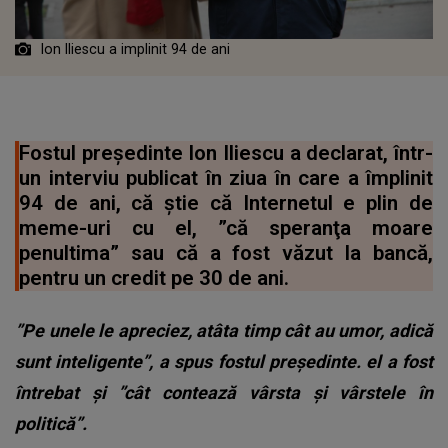
Ion Iliescu a implinit 94 de ani
Fostul preşedinte Ion Iliescu a declarat, într-
un interviu publicat în ziua în care a împlinit
94 de ani, că ştie că Internetul e plin de
meme-uri cu el, ”că speranţa moare
penultima” sau că a fost văzut la bancă,
pentru un credit pe 30 de ani.
”Pe unele le apreciez, atâta timp cât au umor, adică
sunt inteligente”, a spus fostul preşedinte. el a fost
întrebat şi ”cât contează vârsta şi vârstele în
politică”.