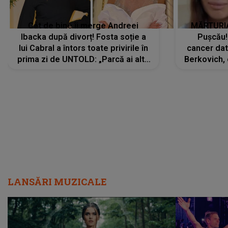
Cât de bine îi merge Andreei
MĂRTURIA
Ibacka după divorț! Fosta soție a
Pușcău!
lui Cabral a întors toate privirile în
cancer dato
prima zi de UNTOLD: „Parcă ai altă
Berkovich, 
strălucire, emani putere,
accident ru
încredere, siguranță...”
Dacă nu 
LANSĂRI MUZICALE