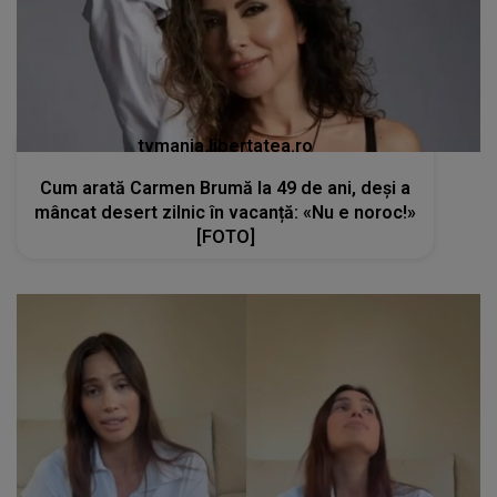
tvmania.libertatea.ro
Cum arată Carmen Brumă la 49 de ani, deși a
mâncat desert zilnic în vacanță: «Nu e noroc!»
[FOTO]