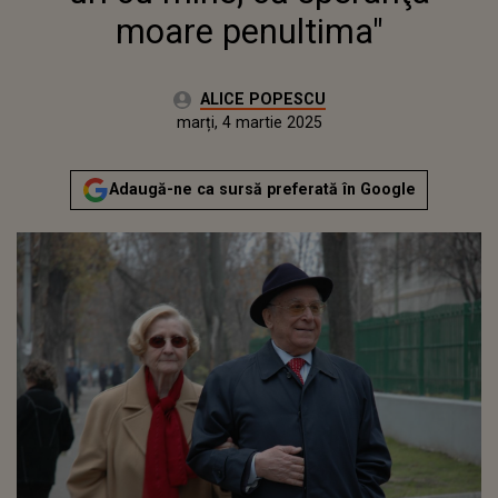
moare penultima"
Autor:
ALICE POPESCU
Publicat:
luni, 4 martie 2024
Actualizat:
marți, 4 martie 2025
Adaugă-ne ca sursă preferată în Google