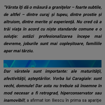
”Vârsta îţi dă o măsură a graniţelor – foarte subtile,
de altfel – dintre curaj şi tupeu, dintre prostie şi
altruism, dintre merite şi experienţă. Nu cred că a
trăi viaţa în acord cu nişte standarde comune e o
soluţie: astăzi profesionalizarea începe mai
devreme, joburile sunt mai copleşitoare, familiile
apar mai târziu.
Dar vârstele sunt importante: ale maturităţii,
afectivităţii, aşteptărilor. Vorba lui Caragiale: sunt
vechi, domnule! Dar asta nu trebuie să însemne în
mod necesar a fi retrograd, hiperconservator sau
inamovibil!
, a afirmat Ion Iliescu în prima sa apariţie