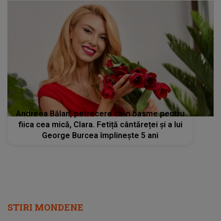
Andreea Bălan, petrecere ca-n basme pentru
fiica cea mică, Clara. Fetiță cântăreței și a lui
George Burcea împlinește 5 ani
STIRI MONDENE