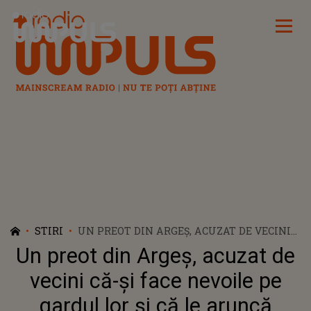
Radio Impuls
STIRI
UN PREOT DIN ARGEȘ, ACUZAT DE VECINI
CĂ-ȘI FACE NEVOILE PE GARDUL LOR ȘI CĂ
Un preot din Argeș, acuzat de
LE ARUNCĂ PETARDE ÎN CURTE: „MI-A ZIS
CĂ ÎMI FACE VIAȚA UN CALVAR”
vecini că-și face nevoile pe
gardul lor și că le aruncă