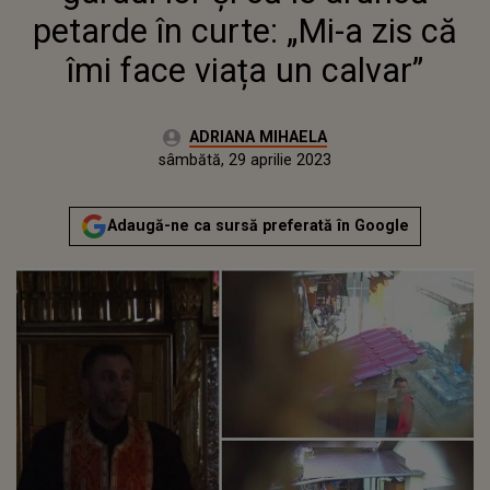
petarde în curte: „Mi-a zis că
îmi face viața un calvar”
Autor:
ADRIANA MIHAELA
Publicat:
vineri, 29 aprilie 2022
Actualizat:
sâmbătă, 29 aprilie 2023
Adaugă-ne ca sursă preferată în Google