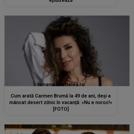
epuizează
tvmania.libertatea.ro
Cum arată Carmen Brumă la 49 de ani, deși a
mâncat desert zilnic în vacanță: «Nu e noroc!»
[FOTO]