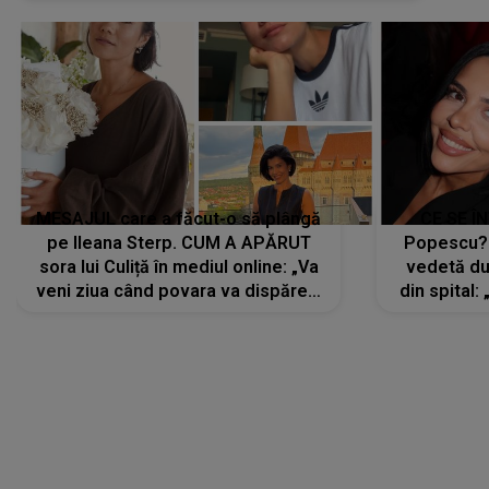
MESAJUL care a făcut-o să plângă
CE SE Î
pe Ileana Sterp. CUM A APĂRUT
Popescu?
sora lui Culiță în mediul online: „Va
vedetă du
veni ziua când povara va dispărea,
din spital:
iar lacrimile...”