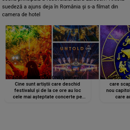
BĂIATUL VIZAT de Alexandra?! Aflându-se în fața
faptului împlinit, A RECUNOSCUT IMEDIAT: "Am
avut..."
LINE-UP UNTOLD ONE, prima zi.
HOROSCOP 
Cine sunt artiștii care deschid
care scap
festivalul și de la ce ore au loc
nou capitol
cele mai așteptate concerte pe
care a
scena principală?
perioadă 