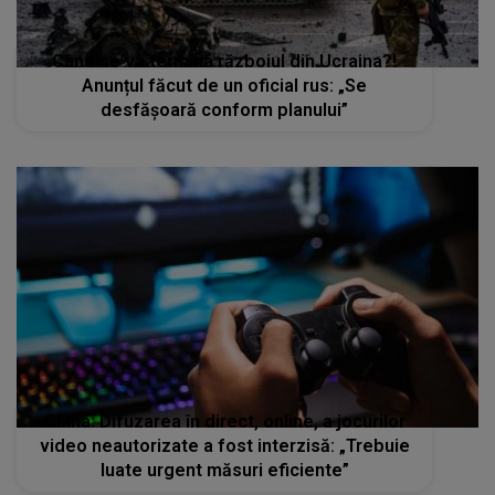
Când se va termina războiul din Ucraina?!
Anunțul făcut de un oficial rus: „Se
desfăşoară conform planului”
China: Difuzarea în direct, online, a jocurilor
video neautorizate a fost interzisă: „Trebuie
luate urgent măsuri eficiente”