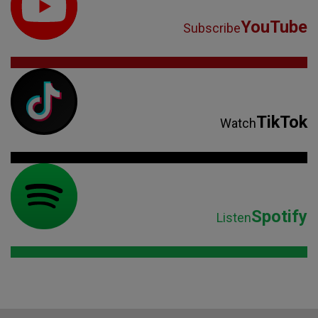
YouTube
Subscribe
TikTok
Watch
Spotify
Listen