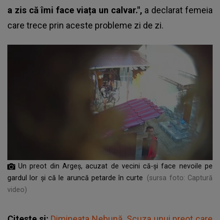
a zis că îmi face viața un calvar.",
a declarat femeia
care trece prin aceste probleme zi de zi.
Un preot din Argeș, acuzat de vecini că-și face nevoile pe
gardul lor și că le aruncă petarde în curte
(sursa foto: Captură
video)
Citeste si:
Dimineața Nebună. Scuza unui preot care