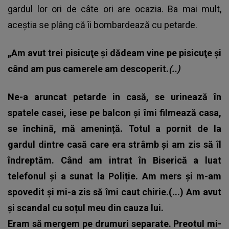
gardul lor ori de câte ori are ocazia. Ba mai mult,
aceștia se plâng că îi bombardează cu petarde.
„Am avut trei pisicuţe şi dădeam vine pe pisicuţe şi
când am pus camerele am descoperit.
(..)
Ne-a aruncat petarde in casă, se urinează în
spatele casei, iese pe balcon și îmi filmează casa,
se închină, mă amenință. Totul a pornit de la
gardul dintre casă care era strâmb și am zis să îl
îndreptăm. Când am intrat în Biserică a luat
telefonul și a sunat la Poliție. Am mers și m-am
spovedit și mi-a zis să îmi caut chirie.(...) Am avut
și scandal cu soțul meu din cauza lui.
Eram să mergem pe drumuri separate. Preotul mi-