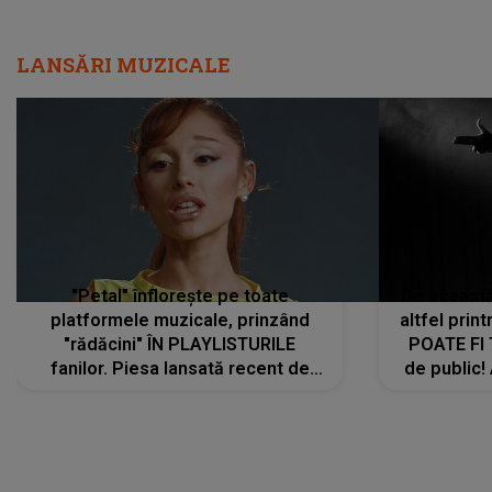
LANSĂRI MUZICALE
"Petal" înflorește pe toate
De această 
platformele muzicale, prinzând
altfel prin
"rădăcini" ÎN PLAYLISTURILE
POATE FI
fanilor. Piesa lansată recent de
de public!
Ariana Grande îi face pe
a lansat V
ascultători SĂ O ASCULTE PE
REPEAT