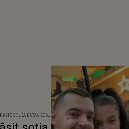
RĂSIT SOȚIA DUPĂ CE S-
 O REFUGIATĂ DIN
ăsit soția
O PRIMISERĂ ÎN CASĂ: