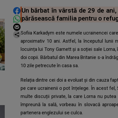
DISTRIBUIE ARTICOLUL
Un bărbat în vârstă de 29 de ani, 
părăsească familia pentru o refug
Sofiia Karkadym este numele ucrainencei care a
aproximativ 10 ani. Astfel, la începutul lunii
locuința lui Tony Garnett și a soției sale Lorna,
doi copii.
Bărbatul din Marea Britanie s-a îndrăg
10 zile petrecute în casa sa.
Relația dintre cei doi a evoluat și din cauza fa
pe care ucrainenii o pot înțelege. În acest fel,
multe discuții private, la care Lorna nu pute
împreună la sală, vorbeau în slovacă aproap
partenera englezului se culca.