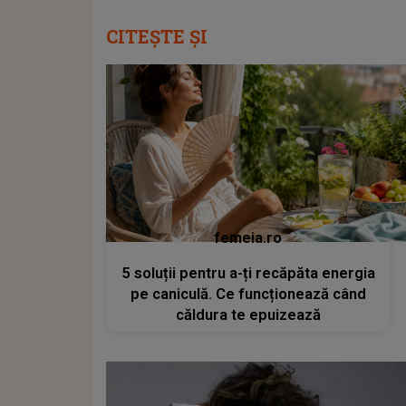
CITEȘTE ȘI
femeia.ro
5 soluții pentru a-ți recăpăta energia
pe caniculă. Ce funcționează când
căldura te epuizează