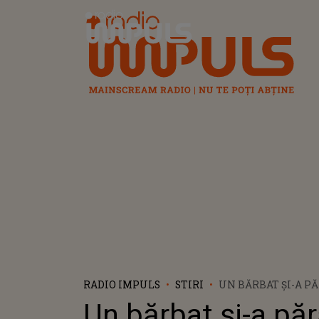
Radio Impuls
RADIO IMPULS
STIRI
UN BĂRBAT ȘI-A PĂ
A ÎNDRĂGOSTIT DE
Un bărbat și-a păr
UCRAINA, PE CARE 