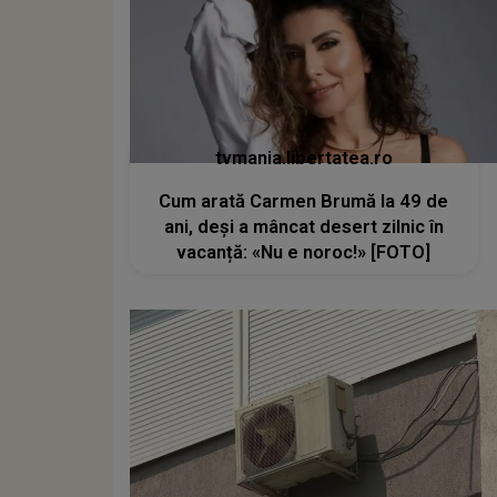
tvmania.libertatea.ro
Cum arată Carmen Brumă la 49 de
ani, deși a mâncat desert zilnic în
vacanță: «Nu e noroc!» [FOTO]