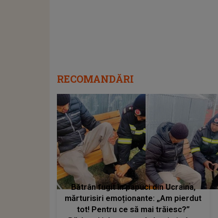
RECOMANDĂRI
Bătrân fugit în papuci din Ucraina,
mărturisiri emoționante: „Am pierdut
tot! Pentru ce să mai trăiesc?”