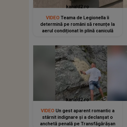
kanald2.ro
VIDEO
Teama de Legionella îi
determină pe români să renunțe la
aerul condiționat în plină caniculă
kanald2.ro
VIDEO
Un gest aparent romantic a
stârnit indignare și a declanșat o
anchetă penală pe Transfăgărășan