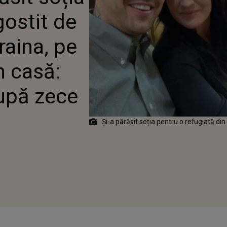
UPĂ ZECE ZILE”
gostit de
raina, pe
n casă:
upă zece
Și-a părăsit soția pentru o refugiată din