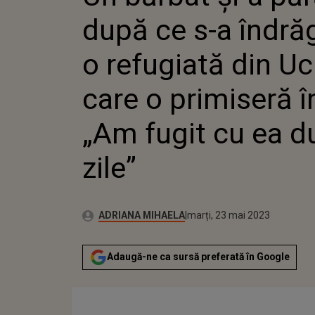
„AM FUGIT CU EA D
după ce s-a îndră
o refugiată din Uc
care o primiseră î
„Am fugit cu ea d
zile”
Publicat:
Autor:
luni, 23 mai 2022
Actualizat:
ADRIANA MIHAELA
marți, 23 mai 2023
Adaugă-ne ca sursă preferată în Google