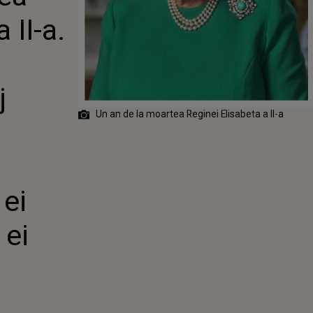
 AMINTIM CU
 II-a.
E VIAȚA EI
UL EI DEVOTAT"
j
Un an de la moartea Reginei Elisabeta a II-a
 ei
 ei