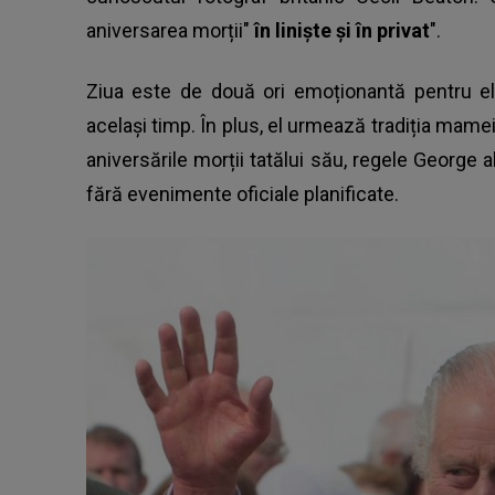
aniversarea morții"
în liniște și în privat
".
Ziua este de două ori emoționantă pentru el
același timp. În plus, el urmează tradiția mamei 
aniversările morții tatălui său, regele George a
fără evenimente oficiale planificate.