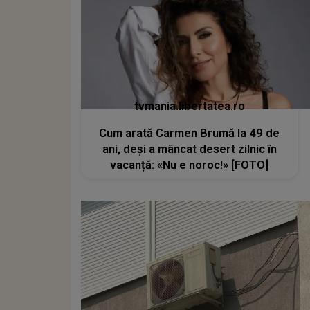
tvmania.libertatea.ro
Cum arată Carmen Brumă la 49 de
ani, deși a mâncat desert zilnic în
vacanță: «Nu e noroc!» [FOTO]