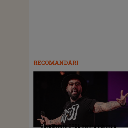
RECOMANDĂRI
Cât plătește CRBL pentru educația