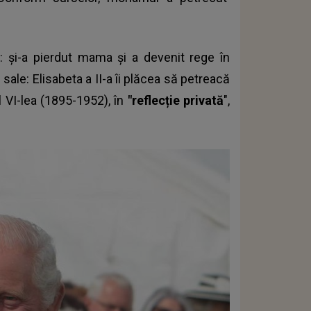
: și-a pierdut mama și a devenit rege în
sale: Elisabeta a II-a îi plăcea să petreacă
l VI-lea (1895-1952), în
"reflecție privată
",