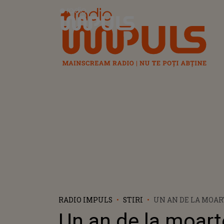
Radio Impuls
RADIO IMPULS
STIRI
UN AN DE LA MOAR
ELISABETA A II-A. 
Un an de la moar
CHARLES A TRANS