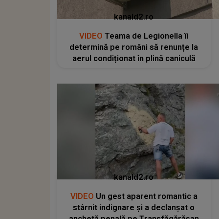
kanald2.ro
VIDEO
Teama de Legionella îi
determină pe români să renunțe la
aerul condiționat în plină caniculă
kanald2.ro
VIDEO
Un gest aparent romantic a
stârnit indignare și a declanșat o
anchetă penală pe Transfăgărășan