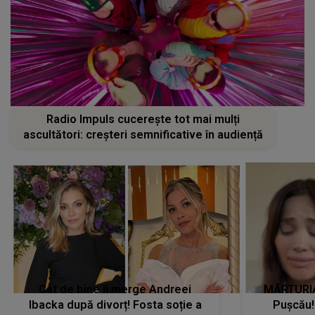
Radio Impuls cucerește tot mai mulți
ascultători: creșteri semnificative în audiență
Cât de bine îi merge Andreei
MĂRTURIA
Ibacka după divorț! Fosta soție a
Pușcău!