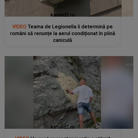
kanald2.ro
VIDEO
Teama de Legionella îi determină pe
români să renunțe la aerul condiționat în plină
caniculă
kanald2.ro