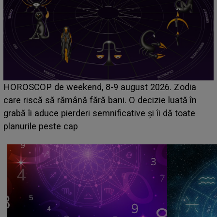
Emanuel a ținut ACEST DETALIU ASCUNS până
acum! În fața Alexandrei, concurentul din Casa Iubirii
face o MĂRTURISIRE NEAȘTEPTATĂ despre mama
sa: "I-am spus și ei în față, eu nu te iubesc pentru
că..."