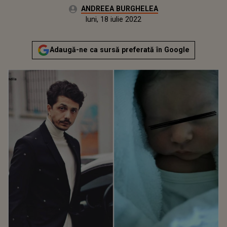
Autor:
ANDREEA BURGHELEA
Publicat:
miercuri, 6 ianuarie 2021
Actualizat:
luni, 18 iulie 2022
Adaugă-ne ca sursă preferată în Google