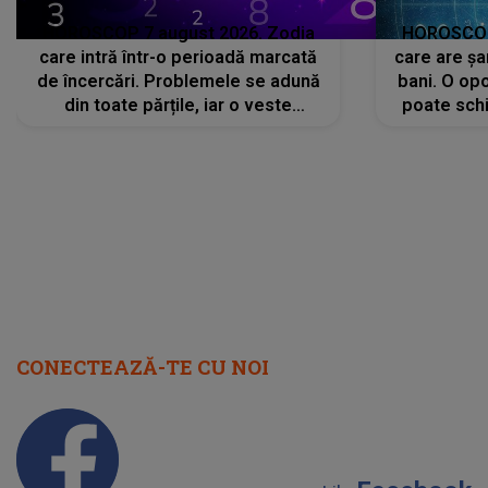
HOROSCOP 7 august 2026. Zodia
HOROSCOP 
care intră într-o perioadă marcată
care are șa
de încercări. Problemele se adună
bani. O opo
din toate părțile, iar o veste
poate schi
neașteptată îi dă planurile peste
la
cap
CONECTEAZĂ-TE CU NOI