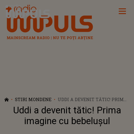
Radio Impuls
STIRI MONDENE
UDDI A DEVENIT TĂTIC! PRIMA
IMAGINE CU BEBELUȘUL
Uddi a devenit tătic! Prima
imagine cu bebelușul