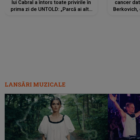
lui Cabral a întors toate privirile în
cancer dato
prima zi de UNTOLD: „Parcă ai altă
Berkovich, 
strălucire, emani putere,
accident ru
încredere, siguranță...”
Dacă nu 
LANSĂRI MUZICALE