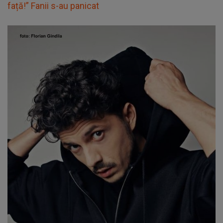
față!” Fanii s-au panicat