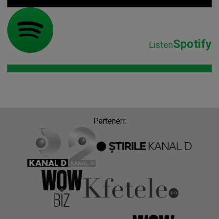
Spotify
Listen
Parteneri: