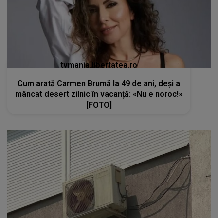
tvmania.libertatea.ro
Cum arată Carmen Brumă la 49 de ani, deși a
mâncat desert zilnic în vacanță: «Nu e noroc!»
[FOTO]