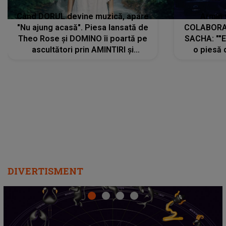
Când DORUL devine muzică, apare
Armin 
"Nu ajung acasă". Piesa lansată de
COLABORAR
Theo Rose și DOMINO îi poartă pe
SACHA: ""E
ascultători prin AMINTIRI și
o piesă 
REGĂSIRI, iar drumul emoțiilor
imediat pre
trece prin sufletul publicului:
cu mine șt
"Pentru toți cei care au plecat
păstrăm do
departe ca să le fie mai bine"
DIVERTISMENT