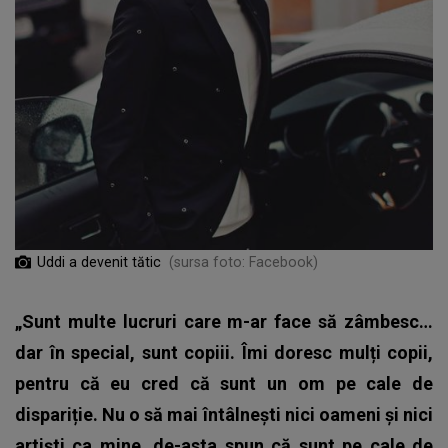
Uddi a devenit tătic
(sursa foto: Facebook)
„Sunt multe lucruri care m-ar face să zâmbesc…
dar în special, sunt copiii. Îmi doresc mulți copii,
pentru că eu cred că sunt un om pe cale de
dispariție. Nu o să mai întâlnești nici oameni și nici
artiști ca mine, de-asta spun că sunt pe cale de