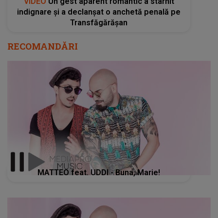
VIDEO
Un gest aparent romantic a stârnit
indignare și a declanșat o anchetă penală pe
Transfăgărășan
RECOMANDĂRI
MATTEO feat. UDDI - Buna, Marie!