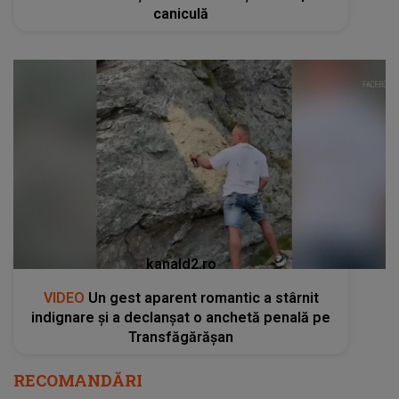
caniculă
kanald2.ro
VIDEO
Un gest aparent romantic a stârnit
indignare și a declanșat o anchetă penală pe
Transfăgărășan
RECOMANDĂRI