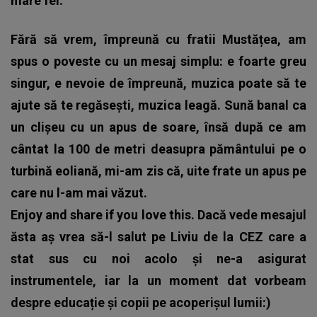
mare fel.
Fără să vrem, împreună cu fratii Mustățea, am
spus o poveste cu un mesaj simplu: e foarte greu
singur, e nevoie de împreună, muzica poate să te
ajute să te regăsești, muzica leagă. Sună banal ca
un clișeu cu un apus de soare, însă după ce am
cântat la 100 de metri deasupra pământului pe o
turbină eoliană, mi-am zis că, uite frate un apus pe
care nu l-am mai văzut.
Enjoy and share if you love this. Dacă vede mesajul
ăsta aș vrea să-l salut pe Liviu de la CEZ care a
stat sus cu noi acolo și ne-a asigurat
instrumentele, iar la un moment dat vorbeam
despre educație și copii pe acoperișul lumii:)