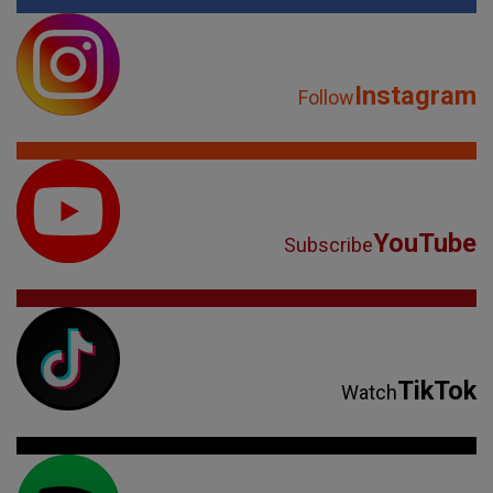
Instagram
Follow
YouTube
Subscribe
TikTok
Watch