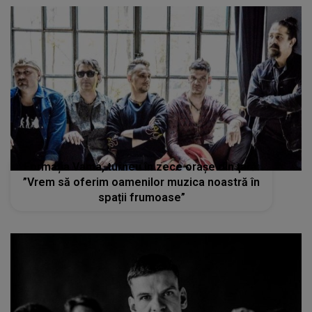
Formația Vama, turneu în zece oraşe din ţară:
”Vrem să oferim oamenilor muzica noastră în
spații frumoase”