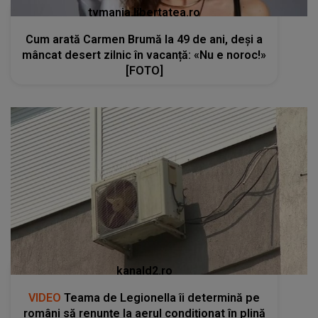
tvmania.libertatea.ro
Cum arată Carmen Brumă la 49 de ani, deși a
mâncat desert zilnic în vacanță: «Nu e noroc!»
[FOTO]
kanald2.ro
VIDEO
Teama de Legionella îi determină pe
români să renunțe la aerul condiționat în plină