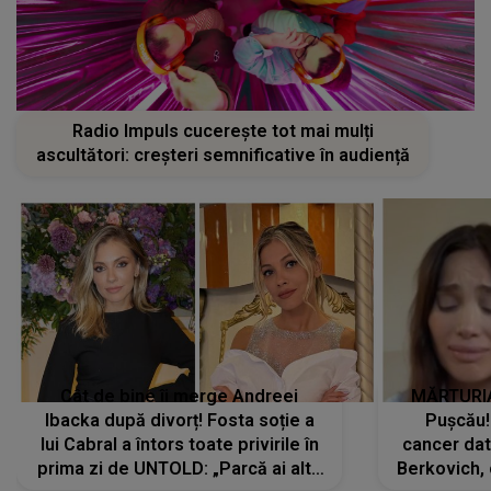
Radio Impuls cucerește tot mai mulți
ascultători: creșteri semnificative în audiență
Cât de bine îi merge Andreei
MĂRTURIA
Ibacka după divorț! Fosta soție a
Pușcău!
lui Cabral a întors toate privirile în
cancer dato
prima zi de UNTOLD: „Parcă ai altă
Berkovich, 