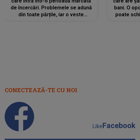
care intră într-o perioadă marcată
care are șa
de încercări. Problemele se adună
bani. O opo
din toate părțile, iar o veste
poate schi
neașteptată îi dă planurile peste
la
cap
CONECTEAZĂ-TE CU NOI
Facebook
Like