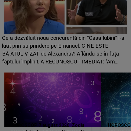
HOROSCOP de weekend, 
curentă din "Casa Iubirii" l-a
care riscă să rămână fără
pe Emanuel. CINE ESTE
grabă îi aduce pierderi se
andra?! Aflându-se în fața
planurile peste cap
RECUNOSCUT IMEDIAT: "Am
HOROSCOP 7 august 2026. Zodia
HOROSCOP 