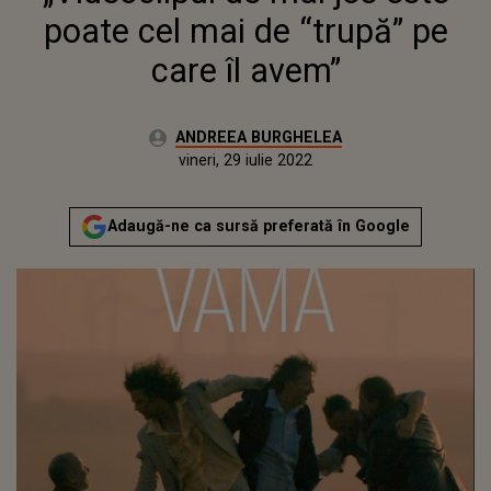
poate cel mai de “trupă” pe
care îl avem”
Autor:
ANDREEA BURGHELEA
Publicat:
joi, 22 iulie 2021
Actualizat:
vineri, 29 iulie 2022
Adaugă-ne ca sursă preferată în Google