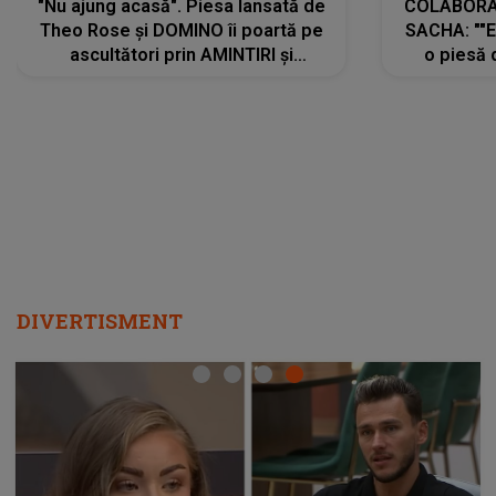
"Nu ajung acasă". Piesa lansată de
COLABORAR
Theo Rose și DOMINO îi poartă pe
SACHA: ""E
ascultători prin AMINTIRI și
o piesă 
REGĂSIRI, iar drumul emoțiilor
imediat pre
trece prin sufletul publicului:
cu mine șt
"Pentru toți cei care au plecat
păstrăm do
departe ca să le fie mai bine"
DIVERTISMENT