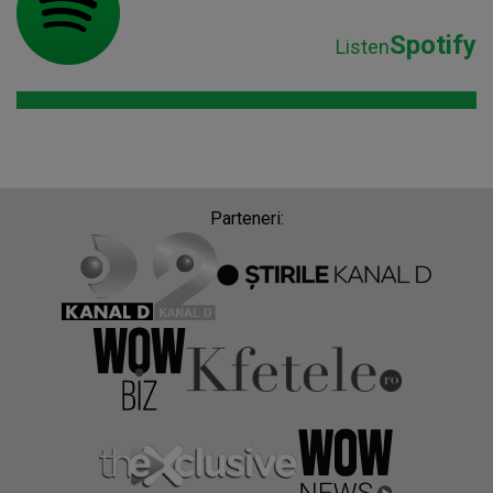
Spotify
Listen
Parteneri: