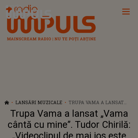
Radio Impuls
LANSĂRI MUZICALE
TRUPA VAMA A LANSAT
„VAMA CÂNTĂ CU MINE”.
Trupa Vama a lansat „Vama
TUDOR CHIRILĂ:
„VIDEOCLIPUL DE MAI JOS
cântă cu mine”. Tudor Chirilă:
ESTE POATE CEL MAI DE
„Videoclipul de mai jos este
“TRUPĂ” PE CARE ÎL AVEM”