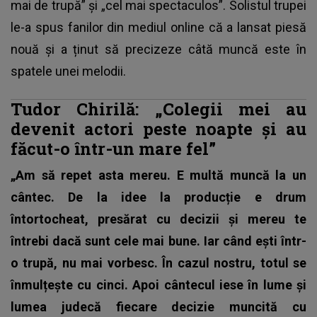
mai de trupă” și „cel mai spectaculos”. Solistul trupei
le-a spus fanilor din mediul online că a lansat piesă
nouă și a ținut să precizeze câtă muncă este în
spatele unei melodii.
Tudor Chirilă: „Colegii mei au
devenit actori peste noapte și au
făcut-o într-un mare fel”
„Am să repet asta mereu. E multă muncă la un
cântec. De la idee la producție e drum
întortocheat, presărat cu decizii și mereu te
întrebi dacă sunt cele mai bune. Iar când ești într-
o trupă, nu mai vorbesc. În cazul nostru, totul se
înmulțește cu cinci. Apoi cântecul iese în lume și
lumea judecă fiecare decizie muncită cu