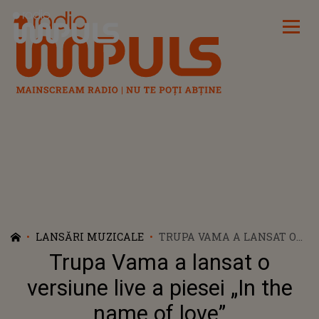
Radio Impuls
LANSĂRI MUZICALE
TRUPA VAMA A LANSAT O
VERSIUNE LIVE A PIESEI „IN
Trupa Vama a lansat o
THE NAME OF LOVE”
versiune live a piesei „In the
name of love”