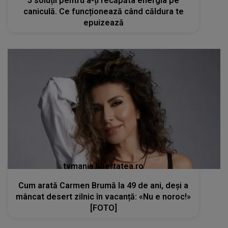
5 soluții pentru a-ți recăpăta energia pe
caniculă. Ce funcționează când căldura te
epuizează
tvmania.libertatea.ro
Cum arată Carmen Brumă la 49 de ani, deși a
mâncat desert zilnic în vacanță: «Nu e noroc!»
[FOTO]