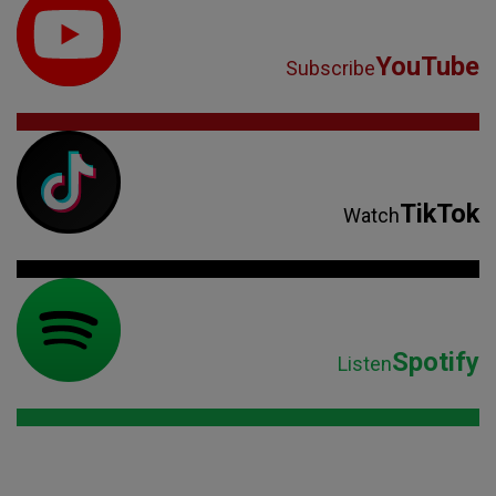
YouTube
Subscribe
TikTok
Watch
Spotify
Listen