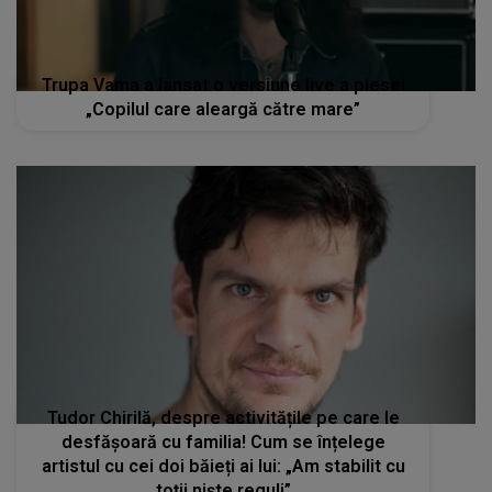
Trupa Vama a lansat o versiune live a piesei
„Copilul care aleargă către mare”
Tudor Chirilă, despre activitățile pe care le
desfășoară cu familia! Cum se înțelege
artistul cu cei doi băieți ai lui: „Am stabilit cu
toții niște reguli”