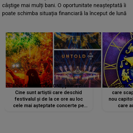
câștige mai mulți bani. O oportunitate neașteptată îi
e
poate schimba situația financiară la început de lună
LINE-UP UNTOLD ONE, prima zi.
HOROSCOP 
Cine sunt artiștii care deschid
care scap
festivalul și de la ce ore au loc
nou capitol
cele mai așteptate concerte pe
care a
scena principală?
perioadă 