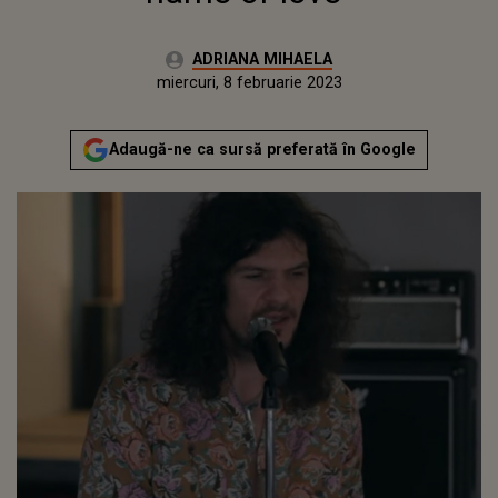
Autor:
ADRIANA MIHAELA
Publicat:
marți, 8 februarie 2022
Actualizat:
miercuri, 8 februarie 2023
Adaugă-ne ca sursă preferată în Google