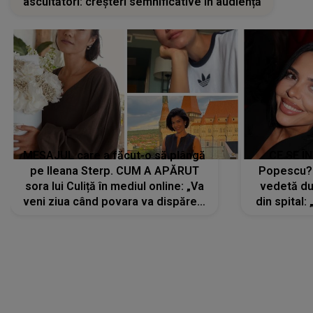
ascultători: creșteri semnificative în audiență
MESAJUL care a făcut-o să plângă
CE SE Î
pe Ileana Sterp. CUM A APĂRUT
Popescu?
sora lui Culiță în mediul online: „Va
vedetă du
veni ziua când povara va dispărea,
din spital:
iar lacrimile...”