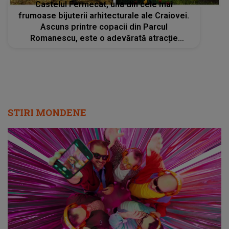
Castelul Fermecat, una din cele mai
frumoase bijuterii arhitecturale ale Craiovei.
Ascuns printre copacii din Parcul
Romanescu, este o adevărată atracție
turistică. Iată de ce merită să nu îl ratezi dacă
ajungi în Craiova
STIRI MONDENE