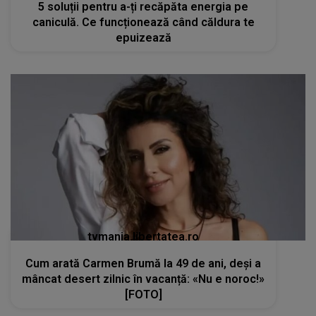
5 soluții pentru a-ți recăpăta energia pe
caniculă. Ce funcționează când căldura te
epuizează
tvmania.libertatea.ro
Cum arată Carmen Brumă la 49 de ani, deși a
mâncat desert zilnic în vacanță: «Nu e noroc!»
[FOTO]