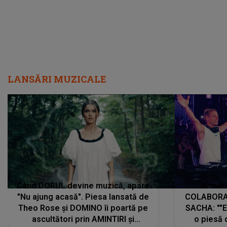
LANSĂRI MUZICALE
Când DORUL devine muzică, apare
Armin 
"Nu ajung acasă". Piesa lansată de
COLABORAR
Theo Rose și DOMINO îi poartă pe
SACHA: ""E
ascultători prin AMINTIRI și
o piesă 