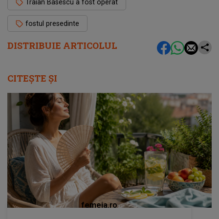
Traian Basescu a fost operat
fostul presedinte
DISTRIBUIE ARTICOLUL
CITEȘTE ȘI
femeia.ro