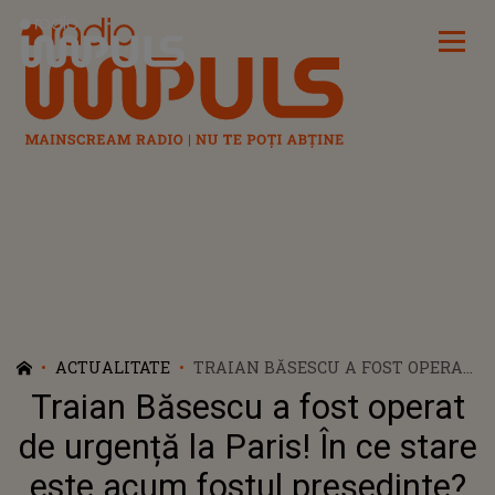
Radio Impuls
ACTUALITATE
TRAIAN BĂSESCU A FOST OPERAT
DE URGENȚĂ LA PARIS! ÎN CE
Traian Băsescu a fost operat
STARE ESTE ACUM FOSTUL
PREȘEDINTE?
de urgență la Paris! În ce stare
este acum fostul președinte?