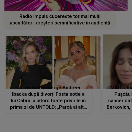
Radio Impuls cucerește tot mai mulți
ascultători: creșteri semnificative în audiență
Cât de bine îi merge Andreei
MĂRTURIA
Ibacka după divorț! Fosta soție a
Pușcău!
lui Cabral a întors toate privirile în
cancer dato
prima zi de UNTOLD: „Parcă ai altă
Berkovich, 
strălucire, emani putere,
accident ru
încredere, siguranță...”
Dacă nu 