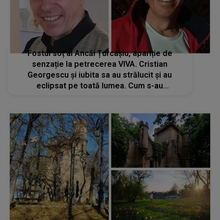
Fostul soț al Ancăi Țurcașiu, apariție de
senzație la petrecerea VIVA. Cristian
Georgescu și iubita sa au strălucit și au
eclipsat pe toată lumea. Cum s-au
fotografiat