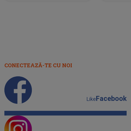
neașteptată îi dă planurile peste
la
cap
CONECTEAZĂ-TE CU NOI
Facebook
Like