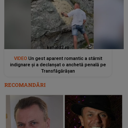
kanald2.ro
VIDEO
Un gest aparent romantic a stârnit
indignare și a declanșat o anchetă penală pe
Transfăgărășan
RECOMANDĂRI