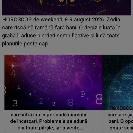
Emanuel a ținut ACEST DETALIU ASCUNS până
acum! În fața Alexandrei, concurentul din Casa Iubirii
face o MĂRTURISIRE NEAȘTEPTATĂ despre mama
sa: "I-am spus și ei în față, eu nu te iubesc pentru
că..."
HOROSCOP 7 august 2026. Zodia
HOROSCOP 
care intră într-o perioadă marcată
care are șa
de încercări. Problemele se adună
bani. O opo
din toate părțile, iar o veste
poate schi