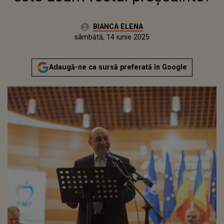
Autor:
BIANCA ELENA
Publicat:
sâmbătă, 14 iunie 2025
Actualizat:
sâmbătă, 14 iunie 2025
Adaugă-ne ca sursă preferată în Google