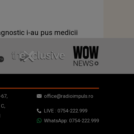
agnostic i-au pus medicii
-67,
office@radioimpuls.ro
 C,
LIVE : 0754-222.999
1
WhatsApp: 0754-222.999