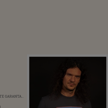
ATE GARANTA
NESFÂRȘITĂ”
a
L PENTRU