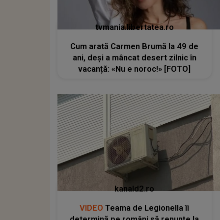
tvmania.libertatea.ro
Cum arată Carmen Brumă la 49 de
ani, deși a mâncat desert zilnic în
vacanță: «Nu e noroc!» [FOTO]
kanald2.ro
VIDEO
Teama de Legionella îi
determină pe români să renunțe la