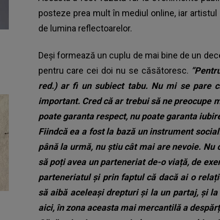
posteze prea mult în mediul online, iar artistul
de lumina reflectoarelor.
Deși formează un cuplu de mai bine de un decen
pentru care cei doi nu se căsătoresc.
”Pentru
red.) ar fi un subiect tabu. Nu mi se pare 
important. Cred că ar trebui să ne preocupe m
poate garanta respect, nu poate garanta iubire
Fiindcă ea a fost la bază un instrument socia
până la urmă, nu știu cât mai are nevoie. Nu c
să poți avea un parteneriat de-o viață, de e
parteneriatul și prin faptul că dacă ai o rela
să aibă aceleași drepturi și la un partaj, și 
aici, în zona aceasta mai mercantilă a despărți