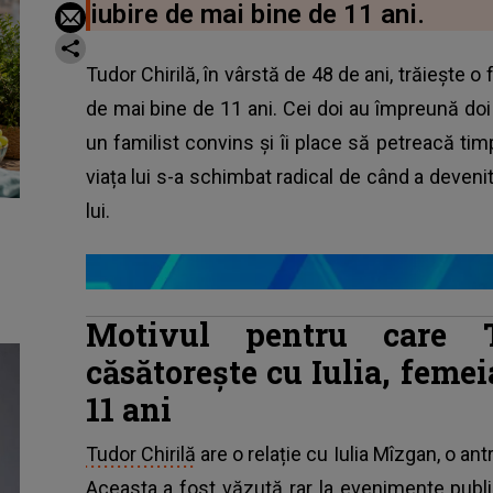
iubire de mai bine de 11 ani.
Tudor Chirilă, în vârstă de 48 de ani, trăiește o
de mai bine de 11 ani. Cei doi au împreună doi bă
un familist convins și îi place să petreacă timpu
viața lui s-a schimbat radical de când a devenit t
lui.
Motivul pentru care 
căsătorește cu Iulia, femei
11 ani
Tudor Chirilă
are o relație cu Iulia Mîzgan, o an
Aceasta a fost văzută rar la evenimente public