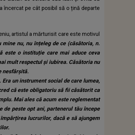
 a încercat pe cât posibil să o țină departe
iu, artistul a mărturisit care este motivul
 mine nu, nu înțeleg de ce (căsătoria, n.
că este o instituție care mai aduce ceva
ai mult respectul și iubirea. Căsătoria nu
 nesfârșită.
l. Era un instrument social de care lumea,
red că este obligatoriu să fii căsătorit ca
xemplu. Mai ales că acum este reglementat
ție de peste opt ani, partenerul tău începe
la împărțirea lucrurilor, dacă e să ajungem
lor.