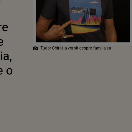
DOR CHIRILĂ
ĂSĂTOREȘTE
A, FEMEIA CU
E O RELAȚIE DE
re
e
Tudor Chirilă a vorbit despre familia sa
ia,
e o