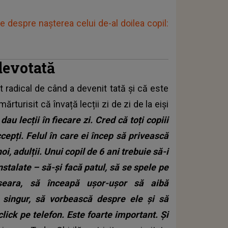
e despre nașterea celui de-al doilea copil:
devotată
t radical de când a devenit tată și că este
ărturisit că învață lecții zi de zi de la eiși
dau lecții în fiecare zi. Cred că toți copiii
ccepți. Felul în care ei încep să privească
i, adulții. Unui copil de 6 ani trebuie să-i
instalate – să-și facă patul, să se spele pe
seara, să înceapă ușor-ușor să aibă
ă singur, să vorbească despre ele și să
click pe telefon. Este foarte important. Și