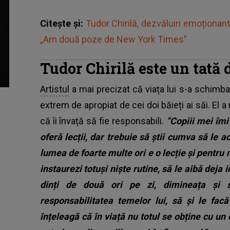
Citește și:
Tudor Chirilă, dezvăluiri emoționant
„Am două poze de New York Times”
Tudor Chirilă este un tată 
Artistul
a mai precizat că viața lui s-a schimba
extrem de apropiat de cei doi băieți ai săi. El a m
că îi învață să fie responsabili.
”Copiii mei îmi 
oferă lecții, dar trebuie să știi cumva să le a
lumea de foarte multe ori e o lecție și pentru no
instaurezi totuși niște rutine, să le aibă deja 
dinți de două ori pe zi, dimineața și 
responsabilitatea temelor lui, să și le fac
înțeleagă că în viață nu totul se obține cu un 