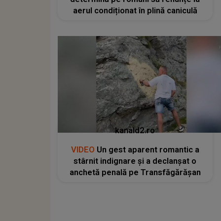
aerul condiționat în plină caniculă
kanald2.ro
VIDEO
Un gest aparent romantic a
stârnit indignare și a declanșat o
anchetă penală pe Transfăgărășan