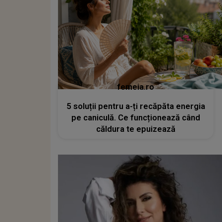
femeia.ro
5 soluții pentru a-ți recăpăta energia
pe caniculă. Ce funcționează când
căldura te epuizează