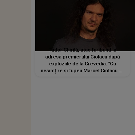
Tudor Chirilă, atac furibund la
adresa premierului Ciolacu după
exploziile de la Crevedia: "Cu
nesimțire și tupeu Marcel Ciolacu ne
spune că s-a intervenit exemplar"