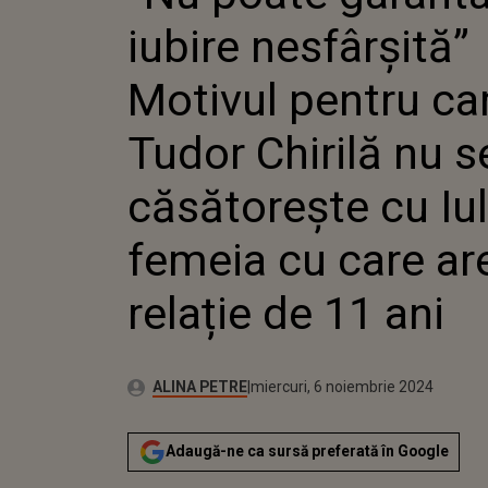
CARE TU
iubire nesfârșită”
NU SE C
CU IULI
CARE AR
Motivul pentru ca
11 ANI
Tudor Chirilă nu s
căsătorește cu Iul
femeia cu care ar
relație de 11 ani
Publicat:
Autor:
luni, 6 noiembrie 2023
Actualizat:
ALINA PETRE
miercuri, 6 noiembrie 2024
Adaugă-ne ca sursă preferată în Google