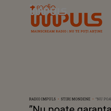
Radio Impuls
RADIO IMPULS
STIRI MONDENE
”NU PO
IUBIRE 
”Nu poate garant
MOTIVU