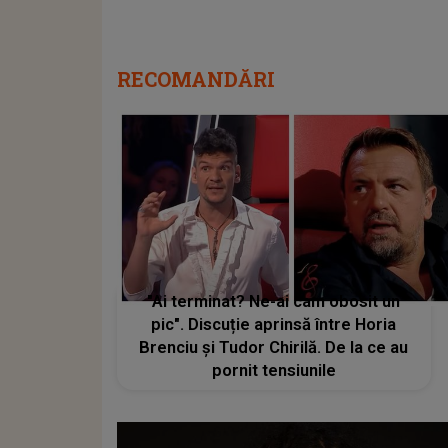
RECOMANDĂRI
"Ai terminat? Ne-ai cam obosit un
pic". Discuție aprinsă între Horia
Brenciu și Tudor Chirilă. De la ce au
pornit tensiunile