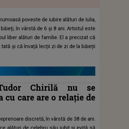
 frumoasă poveste de iubire alături de Iulia,
ieți, în vârstă de 6 și 8 ani. Artistul este
l liber alături de familie. El a precizat că
ată și că învață lecții zi de zi de la băieții
Tudor Chirilă nu se
a cu care are o relație de
treprenoare discretă, în vârstă de 38 de ani.
e alături de celebru său iubit și evită să