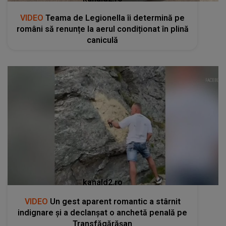
VIDEO
Teama de Legionella îi determină pe
români să renunțe la aerul condiționat în plină
caniculă
kanald2.ro
VIDEO
Un gest aparent romantic a stârnit
indignare și a declanșat o anchetă penală pe
Transfăgărășan