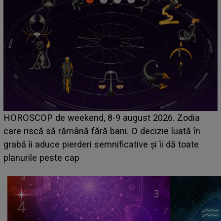
Emanuel a ținut ACEST DETALIU ASCUNS până
acum! În fața Alexandrei, concurentul din Casa Iubirii
face o MĂRTURISIRE NEAȘTEPTATĂ despre mama
sa: "I-am spus și ei în față, eu nu te iubesc pentru
că..."