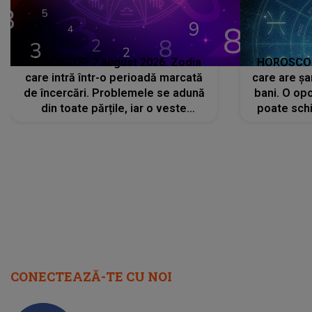
HOROSCOP 7 august 2026. Zodia
HOROSCOP 
care intră într-o perioadă marcată
care are șa
de încercări. Problemele se adună
bani. O opo
din toate părțile, iar o veste
poate schi
neașteptată îi dă planurile peste
la
cap
CONECTEAZĂ-TE CU NOI