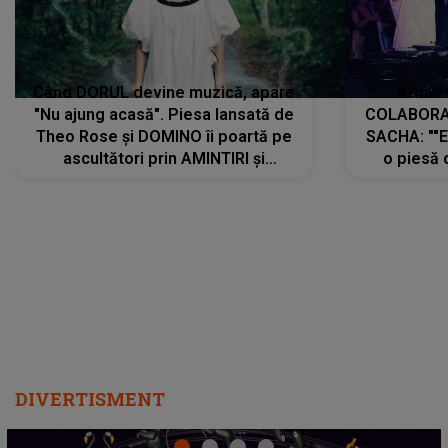
Când DORUL devine muzică, apare
Armin 
"Nu ajung acasă". Piesa lansată de
COLABORAR
Theo Rose și DOMINO îi poartă pe
SACHA: ""E
ascultători prin AMINTIRI și
o piesă 
REGĂSIRI, iar drumul emoțiilor
imediat pre
trece prin sufletul publicului:
cu mine șt
"Pentru toți cei care au plecat
păstrăm do
departe ca să le fie mai bine"
DIVERTISMENT