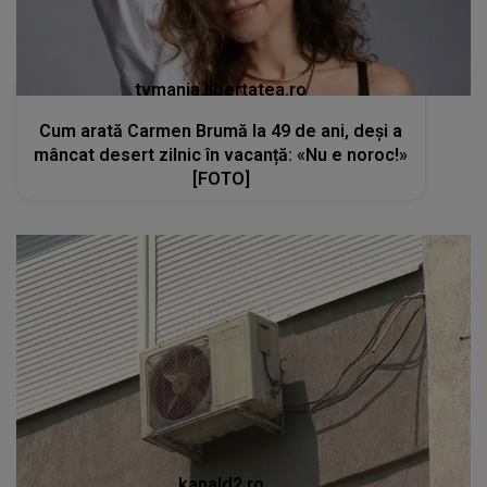
tvmania.libertatea.ro
Cum arată Carmen Brumă la 49 de ani, deși a
mâncat desert zilnic în vacanță: «Nu e noroc!»
[FOTO]
kanald2.ro