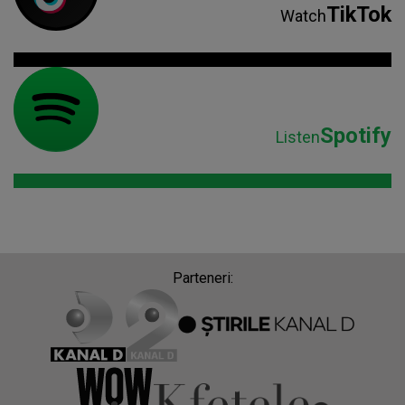
TikTok
Watch
Spotify
Listen
Parteneri: