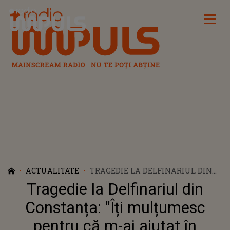
Radio Impuls
ACTUALITATE
TRAGEDIE LA DELFINARIUL DIN
CONSTANȚA: "ÎȚI MULȚUMESC
Tragedie la Delfinariul din
PENTRU CĂ M-AI AJUTAT ÎN
ACEASTĂ CĂLĂTORIE. O SĂ-MI
Constanța: "Îți mulțumesc
LIPSEȘTI!”
pentru că m-ai ajutat în