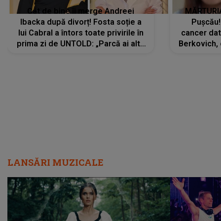
Cât de bine îi merge Andreei
MĂRTURIA
Ibacka după divorț! Fosta soție a
Pușcău!
lui Cabral a întors toate privirile în
cancer dato
prima zi de UNTOLD: „Parcă ai altă
Berkovich, 
strălucire, emani putere,
accident ru
încredere, siguranță...”
Dacă nu 
LANSĂRI MUZICALE