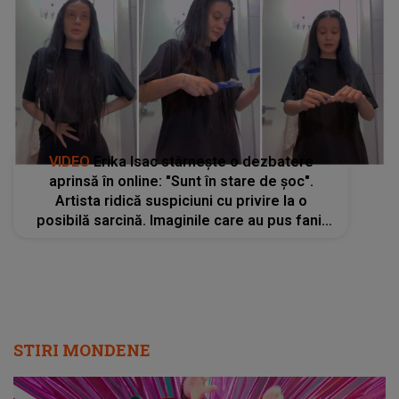
VIDEO
Erika Isac stârnește o dezbatere
aprinsă în online: "Sunt în stare de șoc".
Artista ridică suspiciuni cu privire la o
posibilă sarcină. Imaginile care au pus fanii
pe jar
STIRI MONDENE