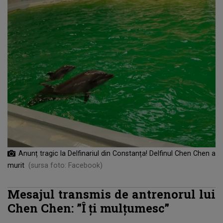
Anunț tragic la Delfinariul din Constanța! Delfinul Chen Chen a
murit
(sursa foto: Facebook)
Mesajul transmis de antrenorul lui
Chen Chen: ”Î
ți mulțumesc”