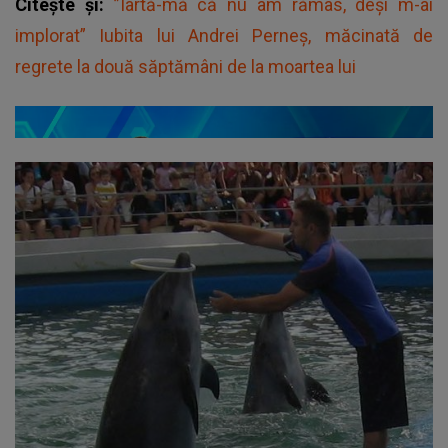
Citește și:
”Iartă-mă că nu am rămas, deși m-ai
implorat” Iubita lui Andrei Perneș, măcinată de
regrete la două săptămâni de la moartea lui