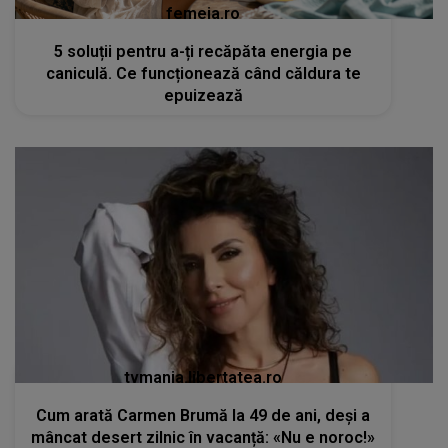
femeia.ro
5 soluții pentru a-ți recăpăta energia pe
caniculă. Ce funcționează când căldura te
epuizează
tvmania.libertatea.ro
Cum arată Carmen Brumă la 49 de ani, deși a
mâncat desert zilnic în vacanță: «Nu e noroc!»