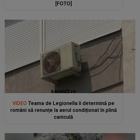
[FOTO]
kanald2.ro
VIDEO
Teama de Legionella îi determină pe
români să renunțe la aerul condiționat în plină
caniculă