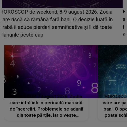
Emanuel a ținut ACEST DETALIU ASCUNS până
acum! În fața Alexandrei, concurentul din Casa Iubirii
face o MĂRTURISIRE NEAȘTEPTATĂ despre mama
sa: "I-am spus și ei în față, eu nu te iubesc pentru
că..."
HOROSCOP 7 august 2026. Zodia
HOROSCOP 
care intră într-o perioadă marcată
care are șa
de încercări. Problemele se adună
bani. O opo
din toate părțile, iar o veste
poate schi
neașteptată îi dă planurile peste
la