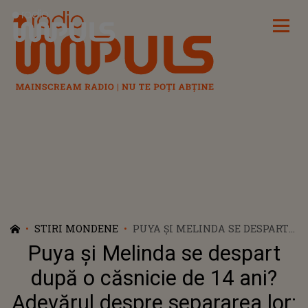
Radio Impuls
STIRI MONDENE
PUYA ȘI MELINDA SE DESPART
DUPĂ O CĂSNICIE DE 14 ANI?
Puya și Melinda se despart
ADEVĂRUL DESPRE SEPARAREA
LOR: „NICI NU ȘTIU CUM SĂ
după o căsnicie de 14 ani?
ÎNCEP”
Adevărul despre separarea lor: