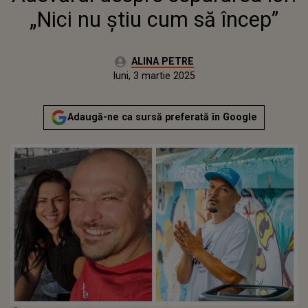
„Nici nu știu cum să încep”
Autor:
ALINA PETRE
Publicat:
luni, 3 martie 2025
Actualizat:
luni, 3 martie 2025
Adaugă-ne ca sursă preferată în Google