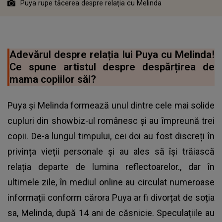
Puya rupe tăcerea despre relația cu Melinda
Adevărul despre relația lui Puya cu Melinda!
Ce spune artistul despre despărțirea de
mama copiilor săi?
Puya și Melinda formează unul dintre cele mai solide
cupluri din showbiz-ul românesc și au împreună trei
copii. De-a lungul timpului, cei doi au fost discreți în
privința vieții personale și au ales să își trăiască
relația departe de lumina reflectoarelor., dar în
ultimele zile, în mediul online au circulat numeroase
informații conform cărora Puya ar fi divorțat de soția
sa, Melinda, după 14 ani de căsnicie. Speculațiile au