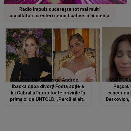
Radio Impuls cucerește tot mai mulți
ascultători: creșteri semnificative în audiență
Cât de bine îi merge Andreei
MĂRTURIA
Ibacka după divorț! Fosta soție a
Pușcău!
lui Cabral a întors toate privirile în
cancer dato
prima zi de UNTOLD: „Parcă ai altă
Berkovich, 
strălucire, emani putere,
accident ru
încredere, siguranță...”
Dacă nu 