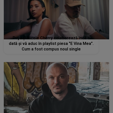
Puya și ‪Nicole Cherry‬ colaborează încă o
dată și vă aduc în playlist piesa "E Vina Mea".
Cum a fost compus noul single