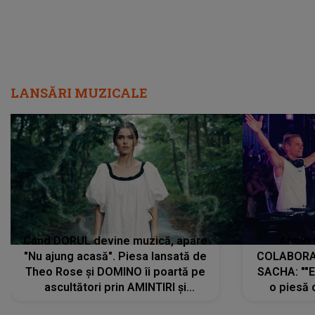
LANSĂRI MUZICALE
Când DORUL devine muzică, apare
Armin 
"Nu ajung acasă". Piesa lansată de
COLABORAR
Theo Rose și DOMINO îi poartă pe
SACHA: ""E
ascultători prin AMINTIRI și
o piesă 
REGĂSIRI, iar drumul emoțiilor
imediat pre