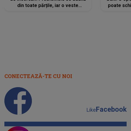
din toate părțile, iar o veste
poate schi
neașteptată îi dă planurile peste
la
cap
CONECTEAZĂ-TE CU NOI
Facebook
Like