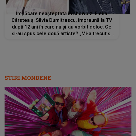
Împăcare neașteptată în showbiz! Elena
Cârstea și Silvia Dumitrescu, împreună la TV
după 12 ani în care nu și-au vorbit deloc. Ce
și-au spus cele două artiste? „Mi-a trecut și
mie după atâția ani. Merită să ne mai distrăm
și noi”
STIRI MONDENE