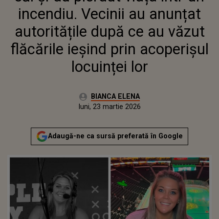
VĂZUT FLĂCĂRILE IEȘIND PRIN
incendiu. Vecinii au anunțat
ACOPERIȘUL LOCUINȚEI LOR
autoritățile după ce au văzut
flăcările ieșind prin acoperișul
locuinței lor
Autor:
BIANCA ELENA
Publicat:
luni, 23 martie 2026
Adaugă-ne ca sursă preferată în Google