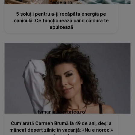
femeia.ro
5 soluții pentru a-ți recăpăta energia pe
caniculă. Ce funcționează când căldura te
epuizează
tvmania.libertatea.ro
Cum arată Carmen Brumă la 49 de ani, deși a
mâncat desert zilnic în vacanță: «Nu e noroc!»