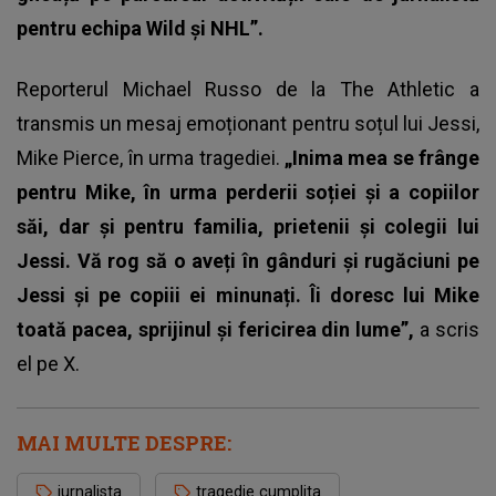
pentru echipa Wild și NHL”.
Reporterul Michael Russo de la The Athletic a
transmis un mesaj emoționant pentru soțul lui Jessi,
Mike Pierce, în urma tragediei.
„Inima mea se frânge
pentru Mike, în urma perderii soției și a copiilor
săi, dar și pentru familia, prietenii și colegii lui
Jessi. Vă rog să o aveți în gânduri și rugăciuni pe
Jessi și pe copiii ei minunați. Îi doresc lui Mike
toată pacea, sprijinul și fericirea din lume”,
a scris
el pe X.
MAI MULTE DESPRE:
jurnalista
tragedie cumplita