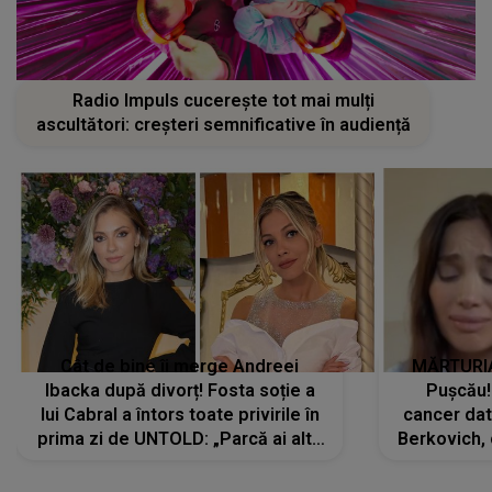
Radio Impuls cucerește tot mai mulți
ascultători: creșteri semnificative în audiență
Cât de bine îi merge Andreei
MĂRTURIA
Ibacka după divorț! Fosta soție a
Pușcău!
lui Cabral a întors toate privirile în
cancer dato
prima zi de UNTOLD: „Parcă ai altă
Berkovich, 
strălucire, emani putere,
accident ru
încredere, siguranță...”
Dacă nu 