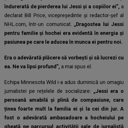
îndurerată de pierderea lui Jessi și a copiilor ei”,
a
declarat Bill Price, vicepreședinte și redactor-șef al
NHL.com, într-un comunicat.
„Dragostea lui Jessi
pentru familie și hochei era evidentă în energia și
pasiunea pe care le aducea în munca ei pentru noi.
Era o adevărată plăcere să vorbești și să lucrezi cu
ea. Ne va lipsi profund”,
a mai spus el.
Echipa Minnesota Wild i-a adus duminică un omagiu
jurnalistei
pe rețelele de socializare:
„Jessi era o
persoană amabilă și plină de compasiune, care
ținea foarte mult la familia ei și la cei din jur. A
fost o adevărată ambasadoare a hocheiului pe
gheață pe parcursul activității sale de jurnalistă