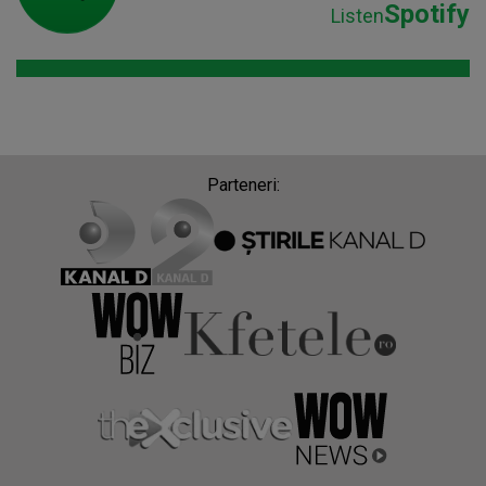
Spotify
Listen
Parteneri: