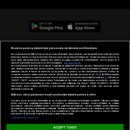
© 2019-2026 DOGAN MEDIA INTERNATIONAL SA, Toate
Nouă ne pasă ca datele tale personale să rămână confidențiale
drepturile rezervate.
Noi și partenerii noștri
589
stocăm și/sau accesăm informații pe dispozitivul dvs., precum identificatorii cookie unici pentru
prelucrarea datelor cu caracter personal. Puteți accepta sau gestiona preferințele dvs. făcând clic mai jos, respectiv vă
puteți opune utilizării unui interes legitim în orice moment pe pagina cu politica de confidențialitate. Aceste alegeri vor fi
raportate partenerilor noștri și nu vă vor afecta navigarea.
Mai multe detalii
Noi si partenerii nostri (retelele de socializare si agentiile de publicitate partenere, precum si furnizorii nostri de servicii de
date analitice) prelucram date pentru a permite website-ului sa functioneze, pentru a personaliza continutul si anunturile
publicitare afisate in functie de interesele si/sau profilul dvs., pentru a va oferi functionalitati aferente retelelor de
socializare si pentru a analiza traficul pe website. Beneficiati de drepturile prevazute de art. 15-22 din GDPR in legatura
cu prelucrarea datelor cu caracter personal. Aceste drepturi pot fi exercitate prin modalitatea indicata
aici
. Prin click pe
“ACCEPT TOATE”, acceptati folosirea tuturor Tehnologiilor de tip Cookie, care implica inclusiv acceptul dvs. cu privire la
stocarea/accesarea informatiilor de catre Vendor-ii cu care colaboram. Prin click pe “VREAU SA MODIFIC SETARILE
INDIVIDUAL” puteti schimba preferintele in mod individual, mai putin cele legate de cookie strict necesare pentru
functionarea website-ului.
Atât noi, cât și partenerii noștri prelucrăm datele pentru a oferi:
Stocarea și/sau accesarea informațiilor de pe un dispozitiv. Măsurarea performanței reclamelor. Utilizarea profilurilor
pentru selectarea conținutului personalizat. Dezvoltarea și îmbunătățirea serviciilor. Crearea profilurilor de conținut
personalizat. Utilizarea profilurilor pentru selectarea publicității personalizate. Crearea profilurilor pentru publicitate
personalizată. Măsurarea performanței conținutului. Înțelegerea publicului prin statistici sau combinații de date din surse
diferite. Utilizarea de date limitate pentru a selecta publicitatea. Utilizarea datelor limitate pentru a selecta conținutul.
Loading...
Date precise de geolocație și identificarea prin scanarea dispozitivului.
Listă parteneri (furnizori)
MUSIC NON STOP
ACCEPT TOATE