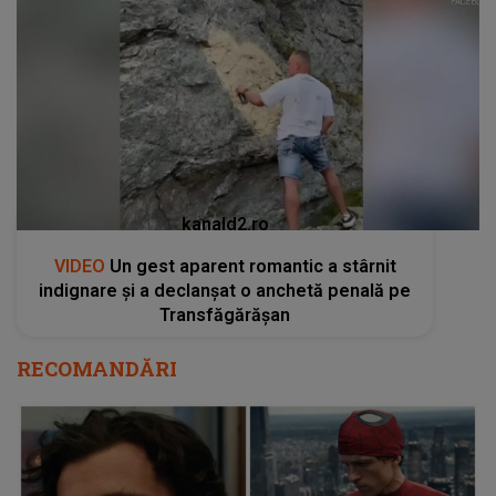
kanald2.ro
VIDEO
Un gest aparent romantic a stârnit
indignare și a declanșat o anchetă penală pe
Transfăgărășan
RECOMANDĂRI