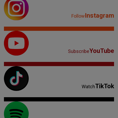
Instagram
Follow
YouTube
Subscribe
TikTok
Watch