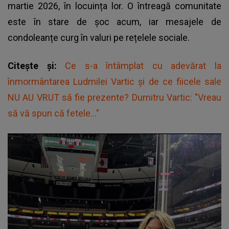
martie 2026, în locuința lor. O întreagă comunitate
este în stare de șoc acum, iar mesajele de
condoleanțe curg în valuri pe rețelele sociale.
Citește și:
Ce s-a întâmplat cu adevărat la
înmormântarea Ludmilei Vartic și de ce fiicele sale
NU AU VRUT să fie prezente? Dumitru Vartic: "Vreau
să vă spun că fetele..."