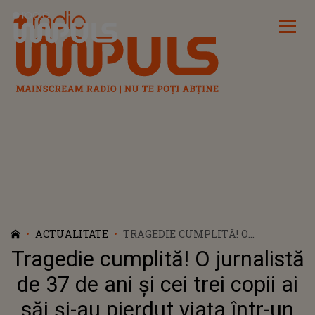
Radio Impuls
ACTUALITATE
TRAGEDIE CUMPLITĂ! O
JURNALISTĂ DE 37 DE ANI ȘI CEI
Tragedie cumplită! O jurnalistă
TREI COPII AI SĂI ȘI-AU PIERDUT
VIAȚA ÎNTR-UN INCENDIU.
de 37 de ani și cei trei copii ai
VECINII AU ANUNȚAT
săi și-au pierdut viața într-un
AUTORITĂȚILE DUPĂ CE AU