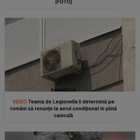
[FOTO]
kanald2.ro
VIDEO
Teama de Legionella îi determină pe
români să renunțe la aerul condiționat în plină
caniculă