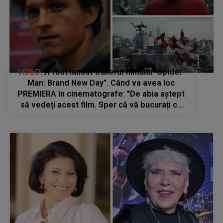
VIDEO
: A fost lansat trailerul filmului ”Spider-
Man: Brand New Day”. Când va avea loc
PREMIERA în cinematografe: "De abia aștept
să vedeți acest film. Sper că vă bucurați cu
toții de lansarea trailer-ului oficial"