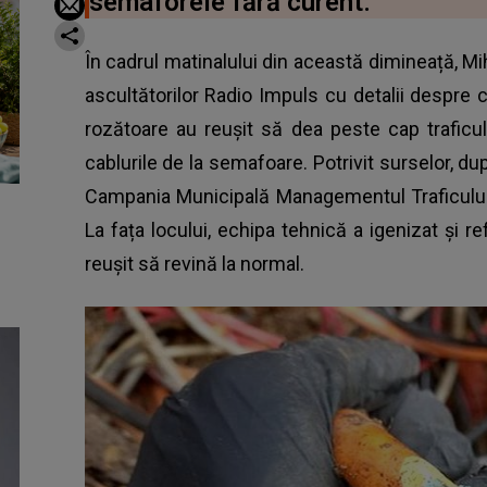
semaforele fără curent.
În cadrul matinalului din această dimineață, Mih
ascultătorilor Radio Impuls cu detalii despre 
rozătoare au reușit să dea peste cap traficul
cablurile de la semafoare
. Potrivit surselor, 
Campania Municipală Managementul Traficului
La fața locului, echipa tehnică a igenizat și ref
reușit să revină la normal.