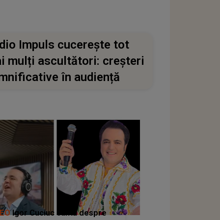
dio Impuls cucerește tot
i mulți ascultători: creșteri
mnificative în audiență
DEO
Igor Cuciuc cântă despre