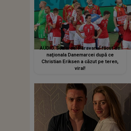
AUDIO. Scularea! Paravanul făcut de
naţionala Danemarcei după ce
Christian Eriksen a căzut pe teren,
viral!