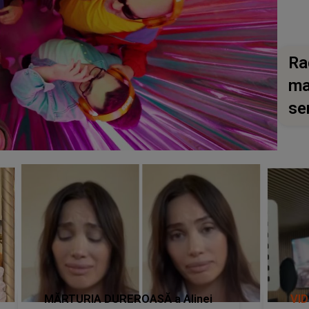
Ra
ma
se
MĂRTURIA DUREROASĂ a Alinei
VI