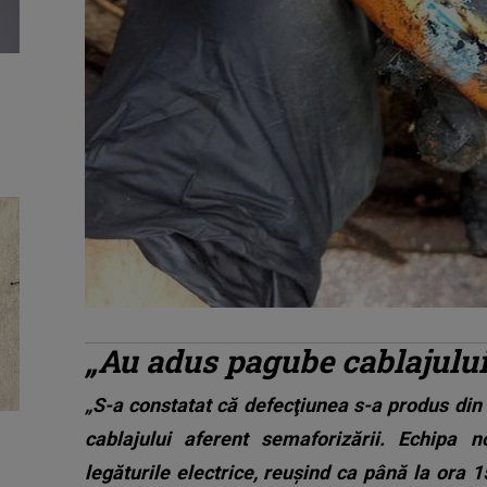
„Au adus pagube cablajului
„S-a constatat că defecţiunea s-a produs di
cablajului aferent semaforizării. Echipa n
legăturile electrice, reuşind ca până la ora 