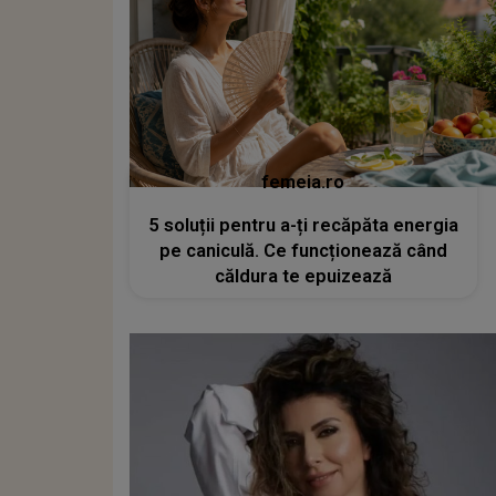
femeia.ro
5 soluții pentru a-ți recăpăta energia
pe caniculă. Ce funcționează când
căldura te epuizează