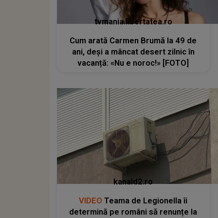
tvmania.libertatea.ro
Cum arată Carmen Brumă la 49 de
ani, deși a mâncat desert zilnic în
vacanță: «Nu e noroc!» [FOTO]
kanald2.ro
VIDEO
Teama de Legionella îi
determină pe români să renunțe la