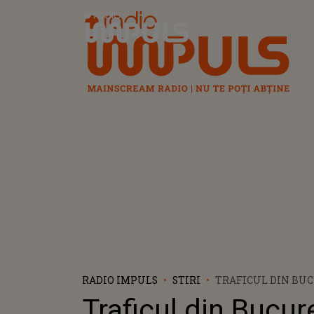
Radio Impuls
RADIO IMPULS
STIRI
TRAFICUL DIN BUC
PESTE CAP DE ȘOB
Traficul din Bucure
ROS CABLURILE S