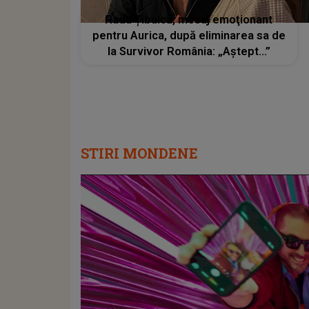
Radu Țibulcă, mesaj emoţionant
pentru Aurica, după eliminarea sa de
la Survivor România: „Aștept...”
STIRI MONDENE