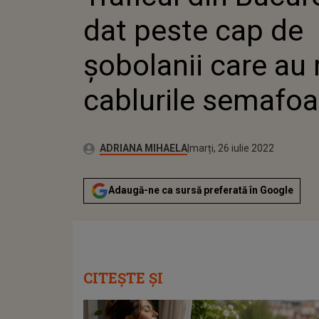
dat peste cap de
șobolanii care au 
cablurile semafoa
Publicat:
Autor:
vineri, 18 iunie 2021
Actualizat:
ADRIANA MIHAELA
marți, 26 iulie 2022
Adaugă-ne ca sursă preferată în Google
CITEȘTE ȘI