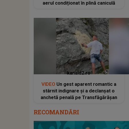
aerul condiționat în plină caniculă
kanald2.ro
VIDEO
Un gest aparent romantic a
stârnit indignare și a declanșat o
anchetă penală pe Transfăgărășan
RECOMANDĂRI