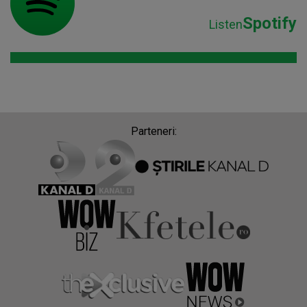
Spotify
Listen
Parteneri: