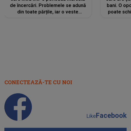
de încercări. Problemele se adună
bani. O opo
din toate părțile, iar o veste
poate schi
neașteptată îi dă planurile peste
la
cap
CONECTEAZĂ-TE CU NOI
Facebook
Like