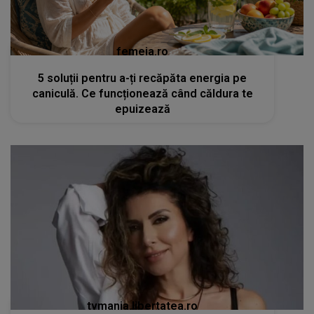
femeia.ro
5 soluții pentru a-ți recăpăta energia pe
caniculă. Ce funcționează când căldura te
epuizează
tvmania.libertatea.ro