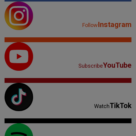
Instagram
Follow
YouTube
Subscribe
TikTok
Watch