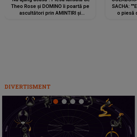
Theo Rose și DOMINO îi poartă pe
SACHA: ""E
ascultători prin AMINTIRI și
o piesă 
REGĂSIRI, iar drumul emoțiilor
imediat pre
trece prin sufletul publicului:
cu mine șt
"Pentru toți cei care au plecat
păstrăm do
departe ca să le fie mai bine"
DIVERTISMENT