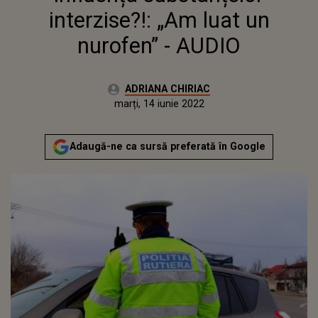
interzise?!: „Am luat un
nurofen” - AUDIO
Autor:
ADRIANA CHIRIAC
Publicat:
luni, 13 iunie 2022
Actualizat:
marți, 14 iunie 2022
Adaugă-ne ca sursă preferată în Google