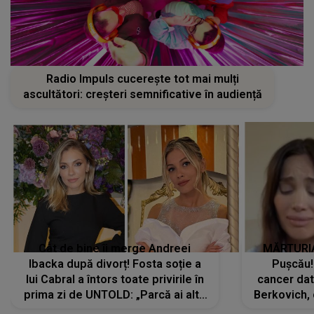
Radio Impuls cucerește tot mai mulți
ascultători: creșteri semnificative în audiență
Cât de bine îi merge Andreei
MĂRTURIA
Ibacka după divorț! Fosta soție a
Pușcău!
lui Cabral a întors toate privirile în
cancer dato
prima zi de UNTOLD: „Parcă ai altă
Berkovich, 
strălucire, emani putere,
accident ru