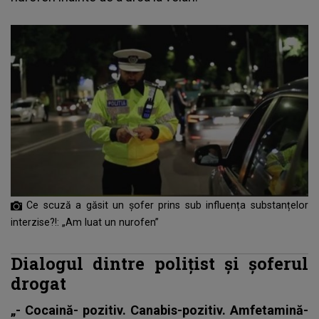
Ce scuză a găsit un șofer prins sub influența substanțelor
interzise?!: „Am luat un nurofen”
Dialogul dintre poliţist şi şoferul
drogat
„- Cocaină- pozitiv. Canabis-pozitiv. Amfetamină-