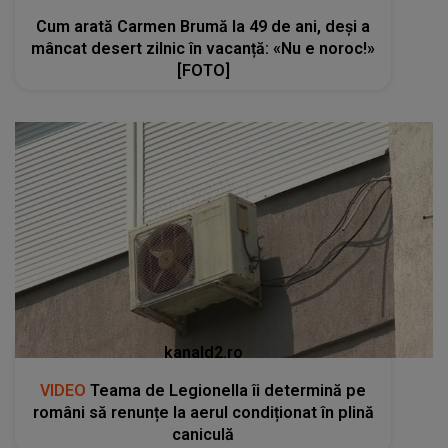
Cum arată Carmen Brumă la 49 de ani, deși a
mâncat desert zilnic în vacanță: «Nu e noroc!»
[FOTO]
kanald2.ro
VIDEO
Teama de Legionella îi determină pe
români să renunțe la aerul condiționat în plină
caniculă