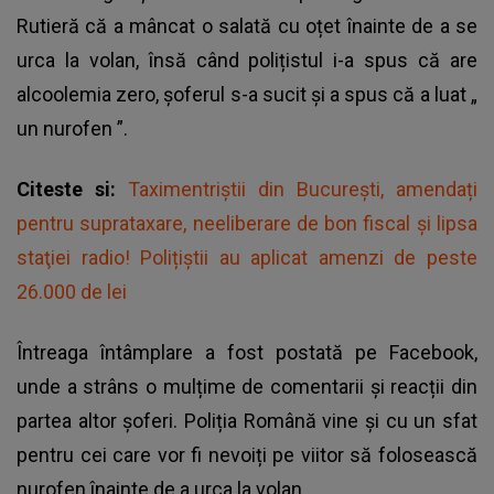
Rutieră că a mâncat o salată cu oțet înainte de a se
urca la volan, însă când polițistul i-a spus că are
alcoolemia zero, șoferul s-a sucit și a spus că a luat „
un nurofen
”.
Citeste si:
Taximentriștii din București, amendați
pentru suprataxare, neeliberare de bon fiscal și lipsa
staţiei radio! Polițiștii au aplicat amenzi de peste
26.000 de lei
Întreaga întâmplare a fost postată pe Facebook,
unde a strâns o mulțime de comentarii și reacții din
partea altor șoferi. Poliția Română vine și cu un sfat
pentru cei care vor fi nevoiți pe viitor să folosească
nurofen înainte de a urca la volan.