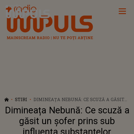
Radio Impuls
STIRI
DIMINEAȚA NEBUNĂ: CE SCUZĂ A GĂSIT
UN ȘOFER PRINS SUB INFLUENȚA
Dimineața Nebună: Ce scuză a
SUBSTANȚELOR INTERZISE?!: „AM LUAT
UN NUROFEN” - AUDIO
găsit un șofer prins sub
influența substanțelor