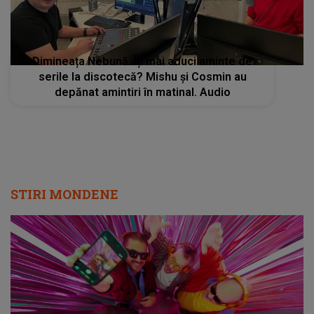
Dimineața Nebună. Îți mai aduci aminte de
serile la discotecă? Mishu și Cosmin au
depănat amintiri în matinal. Audio
STIRI MONDENE