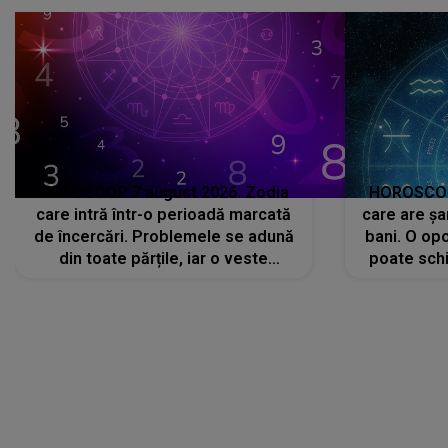
avut..."
HOROSCOP 7 august 2026. Zodia
HOROSCOP 
care intră într-o perioadă marcată
care are șa
de încercări. Problemele se adună
bani. O opo
din toate părțile, iar o veste
poate schi
neașteptată îi dă planurile peste
la
cap