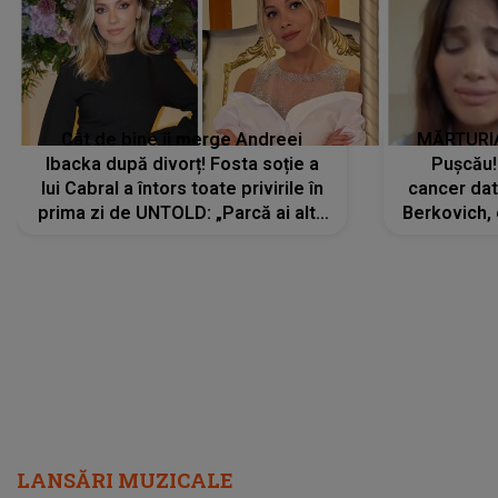
Cât de bine îi merge Andreei
MĂRTURIA
Ibacka după divorț! Fosta soție a
Pușcău!
lui Cabral a întors toate privirile în
cancer dato
prima zi de UNTOLD: „Parcă ai altă
Berkovich, 
strălucire, emani putere,
accident ru
încredere, siguranță...”
Dacă nu 
LANSĂRI MUZICALE