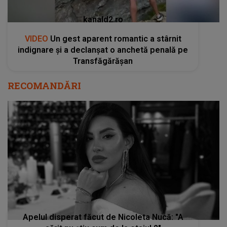
kanald2.ro
VIDEO
Un gest aparent romantic a stârnit
indignare și a declanșat o anchetă penală pe
Transfăgărășan
RECOMANDĂRI
Apelul disperat făcut de Nicoleta Nucă: "A