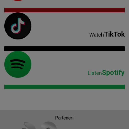
TikTok
Watch
Spotify
Listen
Parteneri: