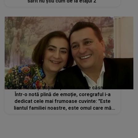
sărit nu știu cum de la etajul 2"
Nea Mărin și soția sa, 45 de ani de căsnicie.
Într-o notă plină de emoție, coregraful i-a
dedicat cele mai frumoase cuvinte: "Este
liantul familiei noastre, este omul care mă
susține în tot ceea ce fac"