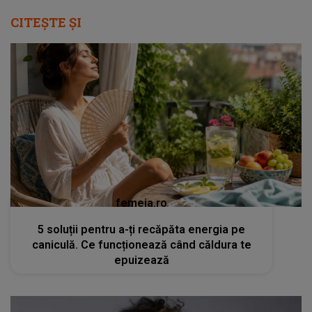
CITEȘTE ȘI
femeia.ro
5 soluții pentru a-ți recăpăta energia pe
caniculă. Ce funcționează când căldura te
epuizează