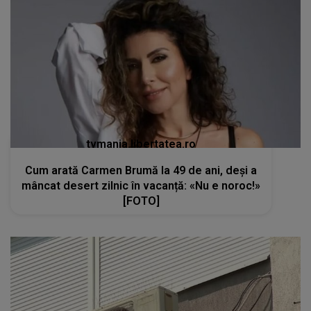
tvmania.libertatea.ro
Cum arată Carmen Brumă la 49 de ani, deși a
mâncat desert zilnic în vacanță: «Nu e noroc!»
[FOTO]