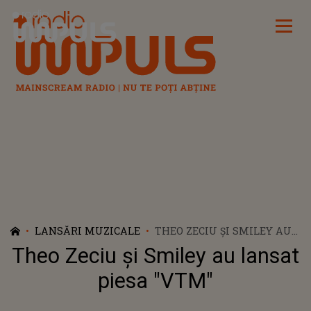
Radio Impuls
LANSĂRI MUZICALE
THEO ZECIU ȘI SMILEY AU
LANSAT PIESA "VTM"
Theo Zeciu și Smiley au lansat
piesa "VTM"