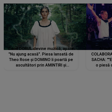
Când DORUL devine muzică, apare
Armin 
"Nu ajung acasă". Piesa lansată de
COLABORAR
Theo Rose și DOMINO îi poartă pe
SACHA: ""E
ascultători prin AMINTIRI și
o piesă 
REGĂSIRI, iar drumul emoțiilor
imediat pre
trece prin sufletul publicului:
cu mine șt
"Pentru toți cei care au plecat
păstrăm do
departe ca să le fie mai bine"