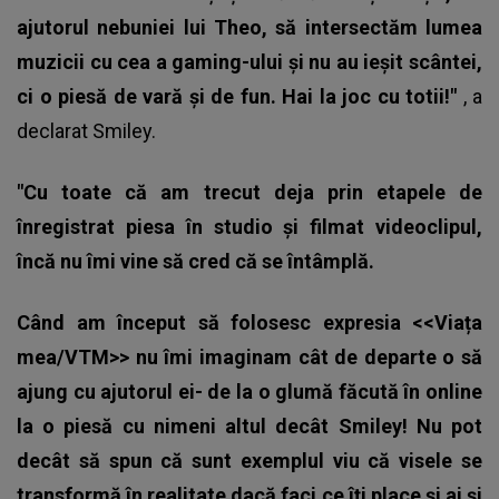
ajutorul nebuniei lui Theo, să intersectăm lumea
muzicii cu cea a gaming-ului și nu au ieșit scântei,
ci o piesă de vară și de fun. Hai la joc cu totii!"
, a
declarat
Smiley
.
"Cu toate că am trecut deja prin etapele de
înregistrat piesa în studio și filmat videoclipul,
încă nu îmi vine să cred că se întâmplă.
Când am început să folosesc expresia <<Viața
mea/VTM>> nu îmi imaginam cât de departe o să
ajung cu ajutorul ei- de la o glumă făcută în online
la o piesă cu nimeni altul decât Smiley! Nu pot
decât să spun că sunt exemplul viu că visele se
transformă în realitate dacă faci ce îți place și ai și