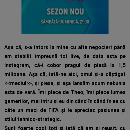
Așa că, s-a întors la mine cu alte negocieri până
am stabilit împreună tot live, de data asta pe
Instagram, că-i cobor pragul de piesă la 1,5
milioane. Așa că, iată-ne aici, omul și-a câștigat
<<meciul>>, și piesa, și așa lansăm acum nebunia
asta de vară. Îmi place de Theo, îmi place lumea
gamerilor, mai intru și eu din când în când în ea cu
câte un meci de FIFA și le apreciez pasiunea și
stilul tehnico-strategic.
Sunt foarte cool toți și iată că am și reușit, cu