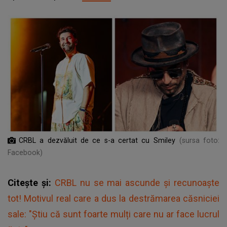
CRBL a dezvăluit de ce s-a certat cu Smiley
(sursa foto:
Facebook)
Citește și:
CRBL nu se mai ascunde și recunoaște
tot! Motivul real care a dus la destrămarea căsniciei
sale: "Știu că sunt foarte mulți care nu ar face lucrul