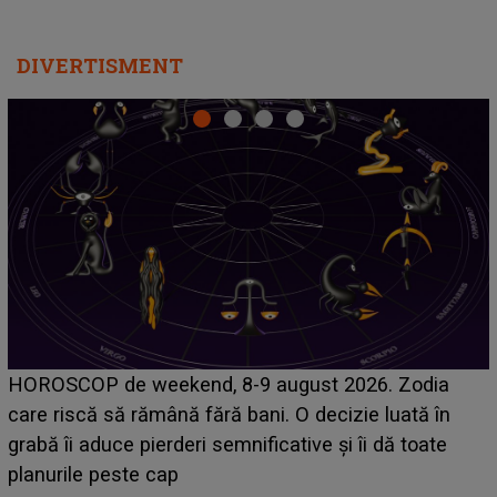
DIVERTISMENT
Emanuel a ținut ACEST DETALIU ASCUNS până
acum! În fața Alexandrei, concurentul din Casa Iubirii
face o MĂRTURISIRE NEAȘTEPTATĂ despre mama
sa: "I-am spus și ei în față, eu nu te iubesc pentru