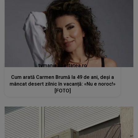
tvmania.libertatea.ro
Cum arată Carmen Brumă la 49 de ani, deși a
mâncat desert zilnic în vacanță: «Nu e noroc!»
[FOTO]