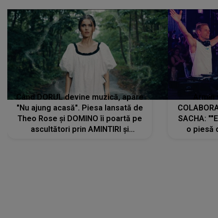
Când DORUL devine muzică, apare
Armin 
"Nu ajung acasă". Piesa lansată de
COLABORAR
Theo Rose și DOMINO îi poartă pe
SACHA: ""E
ascultători prin AMINTIRI și
o piesă 
REGĂSIRI, iar drumul emoțiilor
imediat pre
trece prin sufletul publicului:
cu mine șt
"Pentru toți cei care au plecat
păstrăm do
departe ca să le fie mai bine"