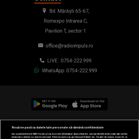
Bd. Mărăști 65-67,
Romexpo Intrarea C,
Pavilion T, sector 1
office@radioimpuls.ro
LIVE : 0754-222.999
WhatsApp: 0754-222.999
© 2019-2026 DOGAN MEDIA INTERNATIONAL SA, Toate
Nouă ne pasă ca datele tale personale să rămână confidențiale
drepturile rezervate.
Noi și partenerii noștri
589
stocăm și/sau accesăm informații pe dispozitivul dvs., precum identificatorii cookie unici pentru
prelucrarea datelor cu caracter personal. Puteți accepta sau gestiona preferințele dvs. făcând clic mai jos, respectiv vă