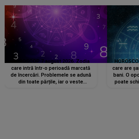
că..."
HOROSCOP 7 august 2026. Zodia
HOROSCOP 
care intră într-o perioadă marcată
care are șa
de încercări. Problemele se adună
bani. O opo
din toate părțile, iar o veste
poate schi
neașteptată îi dă planurile peste
la
cap