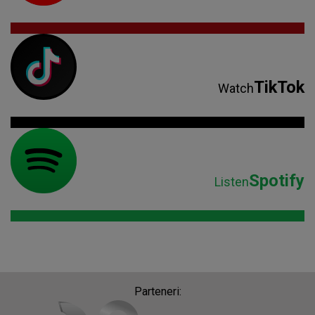
TikTok
Watch
Spotify
Listen
Parteneri: