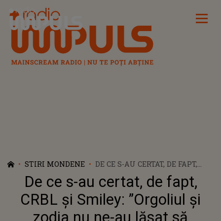
Radio Impuls
STIRI MONDENE
DE CE S-AU CERTAT, DE FAPT,
CRBL ȘI SMILEY: ”ORGOLIUL ȘI
De ce s-au certat, de fapt,
ZODIA NU NE-AU LĂSAT SĂ
TRECEM AȘA UȘOR"
CRBL și Smiley: ”Orgoliul și
zodia nu ne-au lăsat să