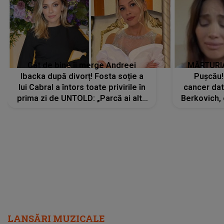
Cât de bine îi merge Andreei
MĂRTURIA
Ibacka după divorț! Fosta soție a
Pușcău!
lui Cabral a întors toate privirile în
cancer dato
prima zi de UNTOLD: „Parcă ai altă
Berkovich, 
strălucire, emani putere,
accident ru
încredere, siguranță...”
Dacă nu 
LANSĂRI MUZICALE