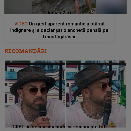
kanald2.ro
VIDEO
Un gest aparent romantic a stârnit
indignare și a declanșat o anchetă penală pe
Transfăgărășan
RECOMANDĂRI
CRBL nu se mai ascunde și recunoaște tot!