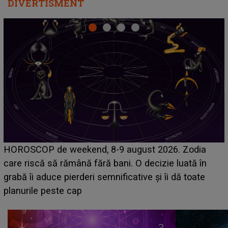
DIVERTISMENT
Emanuel a ținut ACEST DETALIU ASCUNS până
acum! În fața Alexandrei, concurentul din Casa Iubirii
face o MĂRTURISIRE NEAȘTEPTATĂ despre mama
sa: "I-am spus și ei în față, eu nu te iubesc pentru
că..."