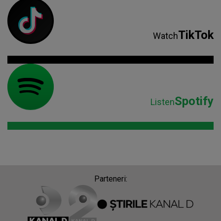
TikTok
Watch
Spotify
Listen
Parteneri: