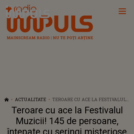
Radio Impuls
ACTUALITATE
TEROARE CU ACE LA FESTIVALUL
MUZICII! 145 DE PERSOANE,
Teroare cu ace la Festivalul
ÎNȚEPATE CU SERINGI
MISTERIOSE ÎN PLINA STRADĂ
Muzicii! 145 de persoane,
CHIAR SUB OCHII POLIȚIEI
înțepate cu seringi misteriose