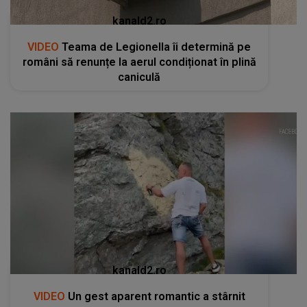
kanald2.ro
VIDEO
Teama de Legionella îi determină pe
români să renunțe la aerul condiționat în plină
caniculă
kanald2.ro
VIDEO
Un gest aparent romantic a stârnit