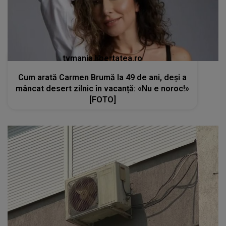
tvmania.libertatea.ro
Cum arată Carmen Brumă la 49 de ani, deși a
mâncat desert zilnic în vacanță: «Nu e noroc!»
[FOTO]