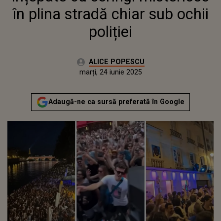
în plina stradă chiar sub ochii
poliției
Autor:
ALICE POPESCU
Publicat:
marți, 24 iunie 2025
Adaugă-ne ca sursă preferată în Google