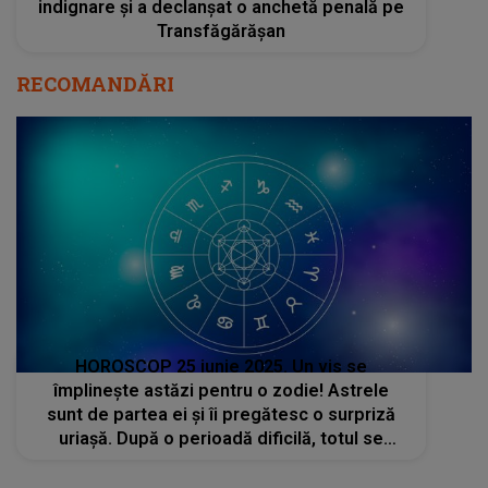
indignare și a declanșat o anchetă penală pe
Transfăgărășan
RECOMANDĂRI
HOROSCOP 25 iunie 2025. Un vis se
împlinește astăzi pentru o zodie! Astrele
sunt de partea ei și îi pregătesc o surpriză
uriașă. După o perioadă dificilă, totul se
schimbă în bine pentru ea