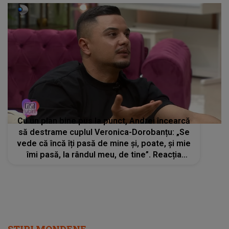
Cu un plan bine pus la punct, Andrei încearcă
să destrame cuplul Veronica-Dorobanțu: „Se
vede că încă îți pasă de mine și, poate, și mie
îmi pasă, la rândul meu, de tine”. Reacția
concurentei din Casa Iubirii l-a lăsat fără
cuvinte
STIRI MONDENE