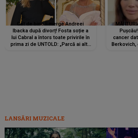
Cât de bine îi merge Andreei
MĂRTURIA
Ibacka după divorț! Fosta soție a
Pușcău!
lui Cabral a întors toate privirile în
cancer dato
prima zi de UNTOLD: „Parcă ai altă
Berkovich, 
strălucire, emani putere,
accident ru
încredere, siguranță...”
Dacă nu 
LANSĂRI MUZICALE