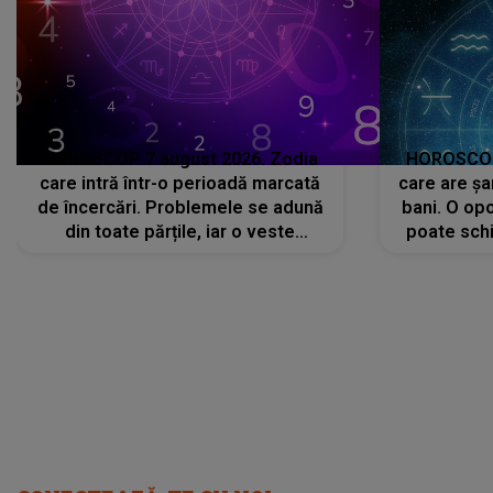
HOROSCOP 7 august 2026. Zodia
HOROSCOP 
care intră într-o perioadă marcată
care are șa
de încercări. Problemele se adună
bani. O opo
din toate părțile, iar o veste
poate schi
neașteptată îi dă planurile peste
la
cap