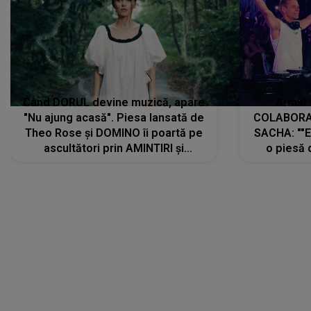
Când DORUL devine muzică, apare
Armin 
"Nu ajung acasă". Piesa lansată de
COLABORAR
Theo Rose și DOMINO îi poartă pe
SACHA: ""E
ascultători prin AMINTIRI și
o piesă 
REGĂSIRI, iar drumul emoțiilor
imediat pre
trece prin sufletul publicului:
cu mine șt
"Pentru toți cei care au plecat
păstrăm do
departe ca să le fie mai bine"