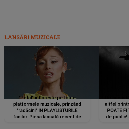
LANSĂRI MUZICALE
"Petal" înflorește pe toate
De această 
platformele muzicale, prinzând
altfel prin
"rădăcini" ÎN PLAYLISTURILE
POATE FI
fanilor. Piesa lansată recent de
de public!
Ariana Grande îi face pe
a lansat V