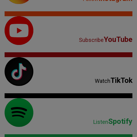
YouTube
Subscribe
TikTok
Watch
Spotify
Listen