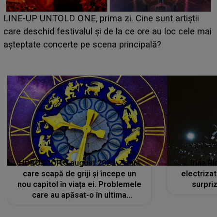
LINE-UP UNTOLD ONE, prima zi. Cine sunt artiștii
care deschid festivalul și de la ce ore au loc cele mai
așteptate concerte pe scena principală?
a
HOROSCOP 5 august 2026. Zodia
Irina R
care scapă de griji și începe un
electriza
nou capitol în viața ei. Problemele
surpri
care au apăsat-o în ultima
perioadă își găsesc, în sfârșit,
rezolvarea