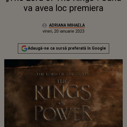
va avea loc premiera
Autor:
ADRIANA MIHAELA
Publicat:
joi, 20 ianuarie 2022
Actualizat:
vineri, 20 ianuarie 2023
Adaugă-ne ca sursă preferată în Google