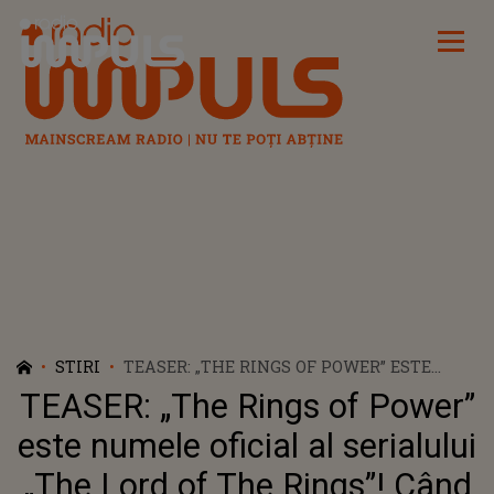
Radio Impuls
STIRI
TEASER: „THE RINGS OF POWER” ESTE
NUMELE OFICIAL AL SERIALULUI „THE
TEASER: „The Rings of Power”
LORD OF THE RINGS”! CÂND VA AVEA LOC
PREMIERA
este numele oficial al serialului
„The Lord of The Rings”! Când