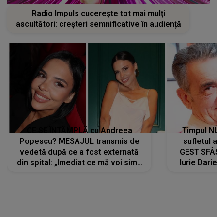
Radio Impuls cucerește tot mai mulți
ascultători: creșteri semnificative în audiență
CE SE ÎNTÂMPLĂ cu Andreea
Timpul N
Popescu? MESAJUL transmis de
sufletul 
vedetă după ce a fost externată
GEST SFÂȘ
din spital: „Imediat ce mă voi simți
Iurie Dari
mai bine...”
măsură ce