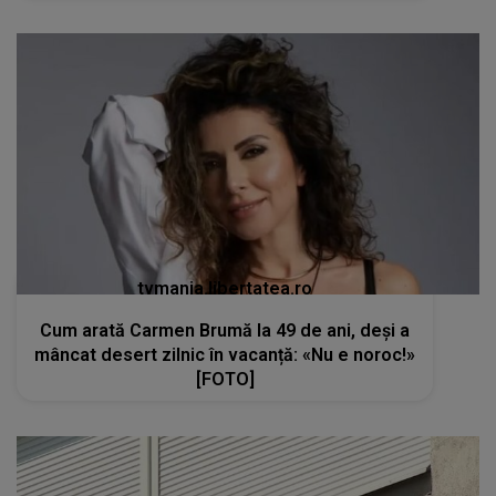
tvmania.libertatea.ro
Cum arată Carmen Brumă la 49 de ani, deși a
mâncat desert zilnic în vacanță: «Nu e noroc!»
[FOTO]