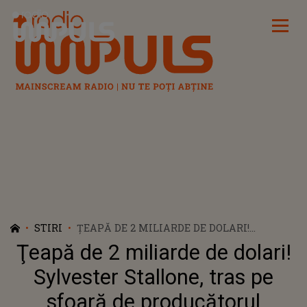
Radio Impuls
STIRI
ŢEAPĂ DE 2 MILIARDE DE DOLARI!
SYLVESTER STALLONE, TRAS PE SFOARĂ DE
Ţeapă de 2 miliarde de dolari!
PRODUCĂTORUL FILMELOR "ROCKY"? "ÎMI
MĂNÂNCĂ SUFLETUL, AŞ VREA SĂ LE LAS
Sylvester Stallone, tras pe
CEVA COPIILOR MEI"
sfoară de producătorul