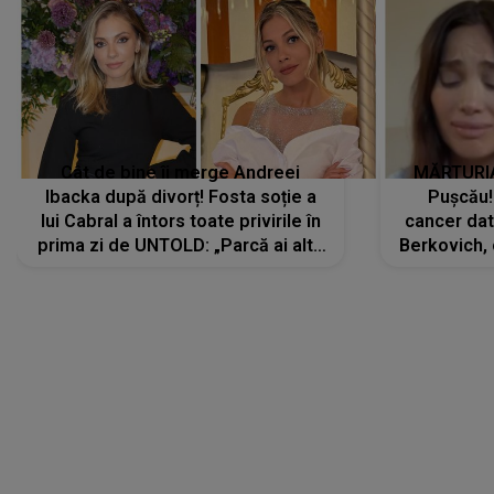
Cât de bine îi merge Andreei
MĂRTURIA
Ibacka după divorț! Fosta soție a
Pușcău!
lui Cabral a întors toate privirile în
cancer dato
prima zi de UNTOLD: „Parcă ai altă
Berkovich, 
strălucire, emani putere,
accident ru
încredere, siguranță...”
Dacă nu 