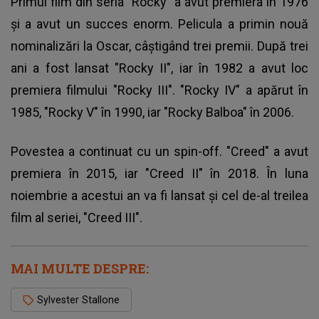
Primul film din seria "Rocky" a avut premiera în 1976
şi a avut un succes enorm. Pelicula a primin nouă
nominalizări la Oscar, câştigând trei premii. După trei
ani a fost lansat "Rocky II", iar în 1982 a avut loc
premiera filmului "Rocky III". "Rocky IV" a apărut în
1985, "Rocky V" în 1990, iar "Rocky Balboa" în 2006.
Povestea a continuat cu un spin-off.
"Creed" a avut
premiera în 2015
, iar "Creed II" în 2018. În luna
noiembrie a acestui an va fi lansat şi cel de-al treilea
film al seriei, "Creed III".
MAI MULTE DESPRE:
Sylvester Stallone