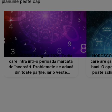
sa: "I-am spus și ei în față, eu nu te iubesc pentru
că..."
HOROSCOP 7 august 2026. Zodia
HOROSCOP 
care intră într-o perioadă marcată
care are șa
de încercări. Problemele se adună
bani. O opo
din toate părțile, iar o veste
poate schi
neașteptată îi dă planurile peste
la
cap