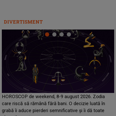
DIVERTISMENT
Emanuel a ținut ACEST DETALIU ASCUNS până
acum! În fața Alexandrei, concurentul din Casa Iubirii
face o MĂRTURISIRE NEAȘTEPTATĂ despre mama