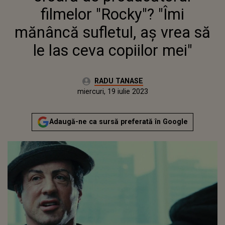
filmelor "Rocky"? "Îmi
mănâncă sufletul, aş vrea să
le las ceva copiilor mei"
Autor:
RADU TANASE
Publicat:
marți, 19 iulie 2022
Actualizat:
miercuri, 19 iulie 2023
Adaugă-ne ca sursă preferată în Google