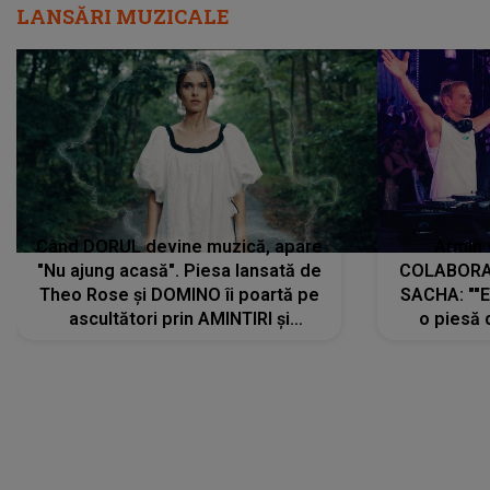
LANSĂRI MUZICALE
Când DORUL devine muzică, apare
Armin 
"Nu ajung acasă". Piesa lansată de
COLABORAR
Theo Rose și DOMINO îi poartă pe
SACHA: ""E
ascultători prin AMINTIRI și
o piesă 
REGĂSIRI, iar drumul emoțiilor
imediat pre
trece prin sufletul publicului:
cu mine șt
"Pentru toți cei care au plecat
păstrăm do
departe ca să le fie mai bine"