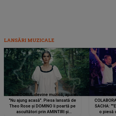
LANSĂRI MUZICALE
Când DORUL devine muzică, apare
Armin 
"Nu ajung acasă". Piesa lansată de
COLABORAR
Theo Rose și DOMINO îi poartă pe
SACHA: ""E
ascultători prin AMINTIRI și
o piesă 