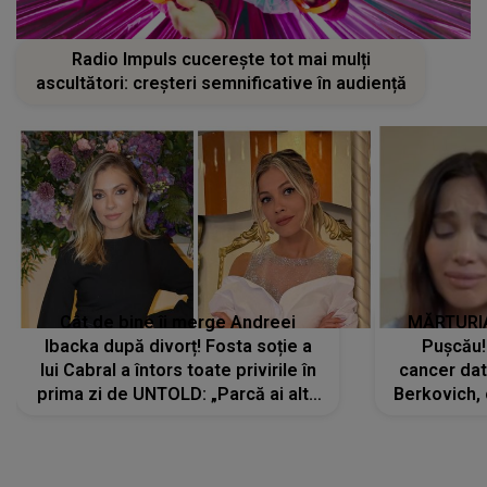
Radio Impuls cucerește tot mai mulți
ascultători: creșteri semnificative în audiență
Cât de bine îi merge Andreei
MĂRTURIA
Ibacka după divorț! Fosta soție a
Pușcău!
lui Cabral a întors toate privirile în
cancer dato
prima zi de UNTOLD: „Parcă ai altă
Berkovich, 
strălucire, emani putere,
accident ru
încredere, siguranță...”
Dacă nu 