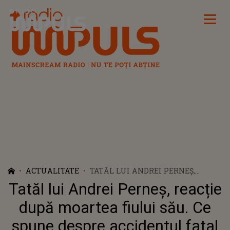
Radio Impuls
ACTUALITATE
TATĂL LUI ANDREI PERNEŞ,
REACȚIE DUPĂ MOARTEA FIULUI
Tatăl lui Andrei Perneş, reacție
SĂU. CE SPUNE DESPRE
ACCIDENTUL FATAL
după moartea fiului său. Ce
spune despre accidentul fatal