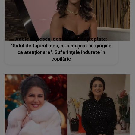
Adela Popescu, destăinuiri neașteptate:
"Sătul de tupeul meu, m-a mușcat cu gingiile
ca atenționare". Suferinţele îndurate în
copilărie