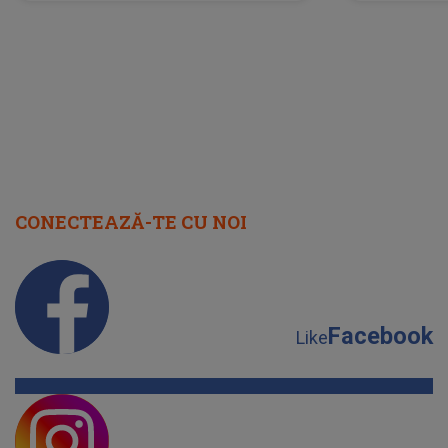
neașteptată îi dă planurile peste
la
cap
CONECTEAZĂ-TE CU NOI
Facebook
Like