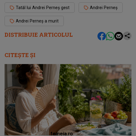
Tatăl lui Andrei Perneş gest
Andrei Perneș
Andrei Perneș a murit
DISTRIBUIE ARTICOLUL
CITEȘTE ȘI
femeia.ro