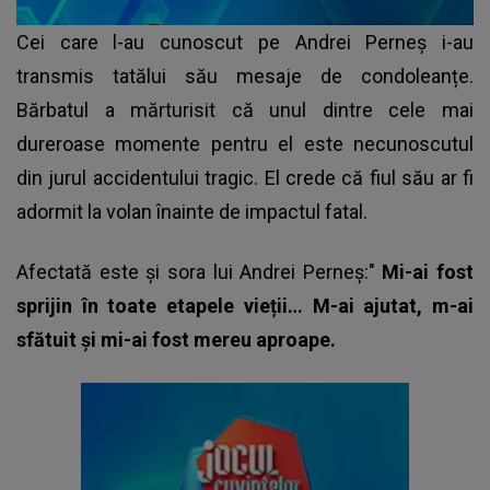
Cei care l-au cunoscut pe Andrei Perneș i-au
transmis tatălui său mesaje de condoleanțe.
Bărbatul a mărturisit că unul dintre cele mai
dureroase momente pentru el este necunoscutul
din jurul accidentului tragic. El crede că fiul său ar fi
adormit la volan înainte de impactul fatal.
Afectată este și
sora lui Andrei Perneş
:"
Mi-ai fost
sprijin în toate etapele vieții… M-ai ajutat, m-ai
sfătuit și mi-ai fost mereu aproape.