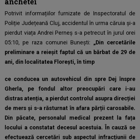
anchetei
Potrivit informațiilor furnizate de Inspectoratul de
Poliție Județeană Cluj,
accidentul în urma căruia și-a
pierdut viața Andrei Perneș
s-a petrecut în jurul orei
05:10, pe raza comunei Bunești:
„Din cercetările
preliminare a reieșit faptul că un bărbat de 29 de
ani, din localitatea Florești, în timp
ce conducea un autovehicul din
spre Dej înspre
Gherla, pe fondul altor preocupări care i-au
distras atenția, a pierdut controlul asupra direcției
de mers și s-a răsturnat în afara părții carosabile.
Din păcate, personalul medical prezent la fața
locului a constatat decesul acestuia. În cauză se
efectuează cercetări sub aspectul infracțiunii de