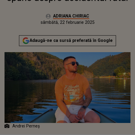
Autor:
ADRIANA CHIRIAC
Publicat:
sâmbătă, 22 februarie 2025
Actualizat:
sâmbătă, 22 februarie 2025
Adaugă-ne ca sursă preferată în Google
Andrei Perneş