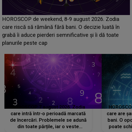
Emanuel a ținut ACEST DETALIU ASCUNS până
acum! În fața Alexandrei, concurentul din Casa Iubirii
face o MĂRTURISIRE NEAȘTEPTATĂ despre mama
sa: "I-am spus și ei în față, eu nu te iubesc pentru
că..."
HOROSCOP 7 august 2026. Zodia
HOROSCOP 
care intră într-o perioadă marcată
care are șa
de încercări. Problemele se adună
bani. O opo
din toate părțile, iar o veste
poate schi