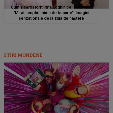
Cum a sărbătorit Irina Loghin cei 86 de ani:
"Mi-ați umplut inima de bucurie". Imagini
senzaționale de la ziua de naștere
STIRI MONDENE