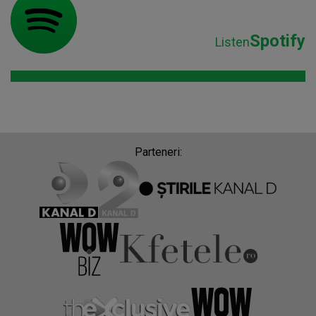
Spotify
Listen
Parteneri: