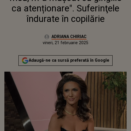
ca atenționare". Suferinţele
îndurate în copilărie
Autor:
ADRIANA CHIRIAC
Publicat:
vineri, 21 februarie 2025
Actualizat:
vineri, 21 februarie 2025
Adaugă-ne ca sursă preferată în Google