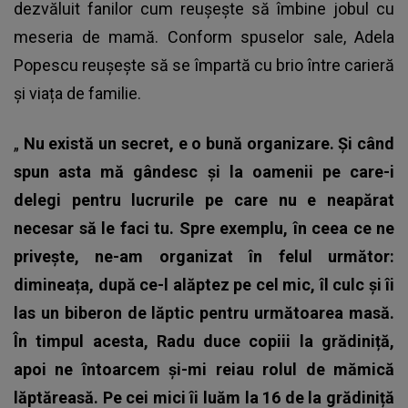
dezvăluit fanilor cum reușește să îmbine jobul cu
meseria de mamă. Conform spuselor sale,
Adela
Popescu
reușește să se împartă cu brio între carieră
și viața de familie.
„
Nu există un secret, e o bună organizare. Și când
spun asta mă gândesc și la oamenii pe care-i
delegi pentru lucrurile pe care nu e neapărat
necesar să le faci tu. Spre exemplu, în ceea ce ne
privește, ne-am organizat în felul următor:
dimineața, după ce-l alăptez pe cel mic, îl culc și îi
las un biberon de lăptic pentru următoarea masă.
În timpul acesta, Radu duce copiii la grădiniță,
apoi ne întoarcem și-mi reiau rolul de mămică
lăptăreasă. Pe cei mici îi luăm la 16 de la grădiniță