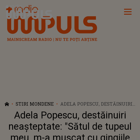
Radio Impuls
STIRI MONDENE
ADELA POPESCU, DESTĂINUIRI
NEAȘTEPTATE: "SĂTUL DE
Adela Popescu, destăinuiri
TUPEUL MEU, M-A MUȘCAT CU
GINGIILE CA ATENȚIONARE".
neașteptate: "Sătul de tupeul
SUFERINŢELE ÎNDURATE ÎN
meu, m-a mușcat cu gingiile
COPILĂRIE