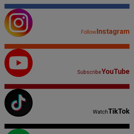
Instagram
Follow
YouTube
Subscribe
TikTok
Watch