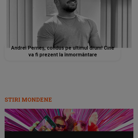
Andrei Perneș, condus pe ultimul drum! Cine
va fi prezent la înmormântare
STIRI MONDENE