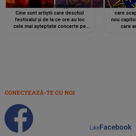
LINE-UP UNTOLD ONE, prima zi.
HOROSCOP 
Cine sunt artiștii care deschid
care scap
festivalul și de la ce ore au loc
nou capitol
cele mai așteptate concerte pe
care a
scena principală?
perioadă 
CONECTEAZĂ-TE CU NOI
Facebook
Like