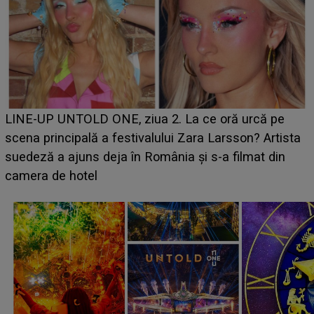
Ce a dezvăluit noua concurentă din "Casa Iubirii" l-a
luat prin surprindere pe Emanuel. CINE ESTE
BĂIATUL VIZAT de Alexandra?! Aflându-se în fața
faptului împlinit, A RECUNOSCUT IMEDIAT: "Am
avut..."