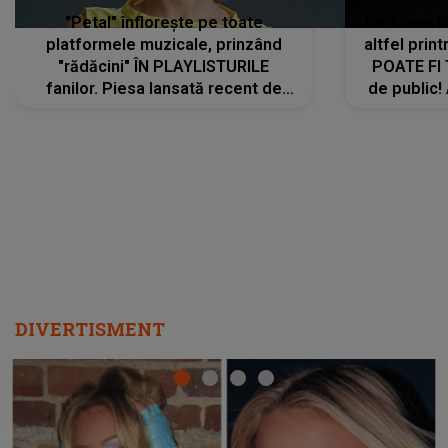
"Petal" înflorește pe toate
De această 
platformele muzicale, prinzând
altfel prin
"rădăcini" ÎN PLAYLISTURILE
POATE FI
fanilor. Piesa lansată recent de
de public!
Ariana Grande îi face pe
a lansat V
ascultători SĂ O ASCULTE PE
REPEAT
DIVERTISMENT