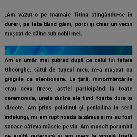
„Am văzut-o pe mamaie Titina stingându-se în
dureri, pe tata tăind găini, porci și chiar un vecin
mușcat de câine sub ochii mei.
Am un umăr mai șubred după ce calul lui tataie
Gheorghe, sătul de tupeul meu, m-a mușcat cu
gingiile ca atenționare. La țară, înmormântările
erau ceva firesc, astfel participând la toate
ceremoniile, unele dintre ele fiind foarte dure și
directe. Am prins polidinul și penicilina în serii
îndelungi, mi-am rupt noada la săniuș și mi-au fost
scoase câteva măsele pe viu. Am muncit porumbii
pe arșiță puternică și am mers la școală toată