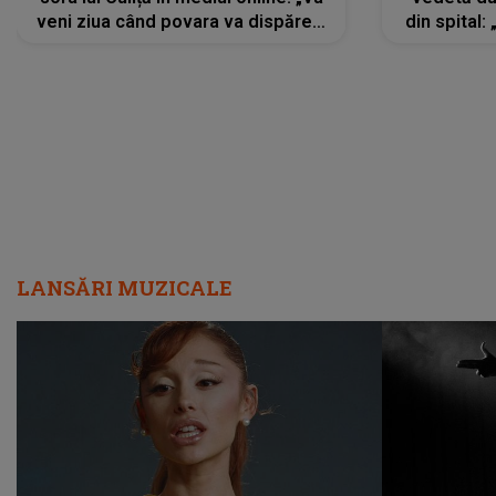
veni ziua când povara va dispărea,
din spital:
iar lacrimile...”
LANSĂRI MUZICALE