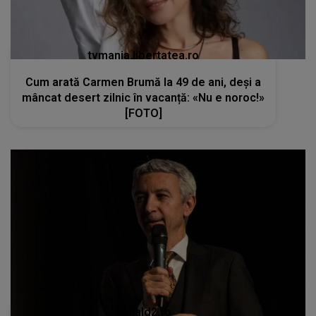
tvmania.libertatea.ro
Cum arată Carmen Brumă la 49 de ani, deși a
mâncat desert zilnic în vacanță: «Nu e noroc!»
[FOTO]
kanald2.ro