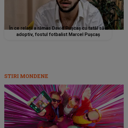
În ce relații a rămas David Pușcaș cu tatăl său
adoptiv, fostul fotbalist Marcel Pușcaș
STIRI MONDENE