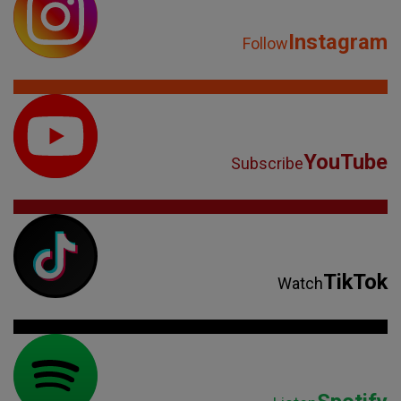
Instagram
Follow
YouTube
Subscribe
TikTok
Watch