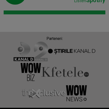
Spotify
Listen
Parteneri: