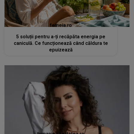
femeia.ro
5 soluții pentru a-ți recăpăta energia pe
caniculă. Ce funcționează când căldura te
epuizează
tvmania.libertatea.ro