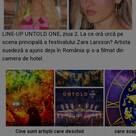
Ce a dezvăluit noua concurentă din "Casa Iubirii" l-a
luat prin surprindere pe Emanuel. CINE ESTE
BĂIATUL VIZAT de Alexandra?! Aflându-se în fața
faptului împlinit, A RECUNOSCUT IMEDIAT: "Am
avut..."
LINE-UP UNTOLD ONE, prima zi.
HOROSCOP 
Cine sunt artiștii care deschid
care scap