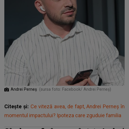
Andrei Perneș
(sursa foto: Facebook/ Andrei Perneș)
Citește și:
Ce viteză avea, de fapt, Andrei Perneș în
momentul impactului? Ipoteza care zguduie familia