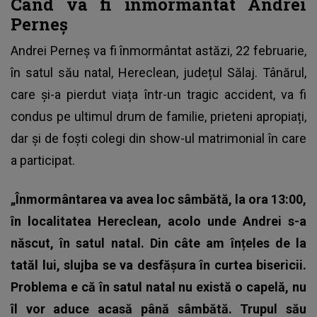
Când va fi înmormântat Andrei
Perneș
Andrei Perneș
va fi înmormântat astăzi, 22 februarie,
în satul său natal, Hereclean, județul Sălaj. Tânărul,
care și-a pierdut viața într-un tragic accident, va fi
condus pe ultimul drum de familie, prieteni apropiați,
dar și de foști colegi din show-ul matrimonial în care
a participat.
„Înmormântarea va avea loc sâmbătă, la ora 13:00,
în localitatea Hereclean, acolo unde Andrei s-a
născut, în satul natal. Din câte am înțeles de la
tatăl lui, slujba se va desfășura în curtea bisericii.
Problema e că în satul natal nu există o capelă, nu
îl vor aduce acasă până sâmbătă. Trupul său