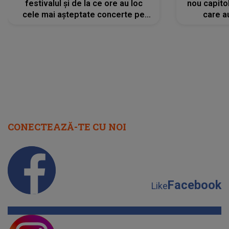
festivalul și de la ce ore au loc
nou capitol
cele mai așteptate concerte pe
care a
scena principală?
perioadă 
CONECTEAZĂ-TE CU NOI
Facebook
Like