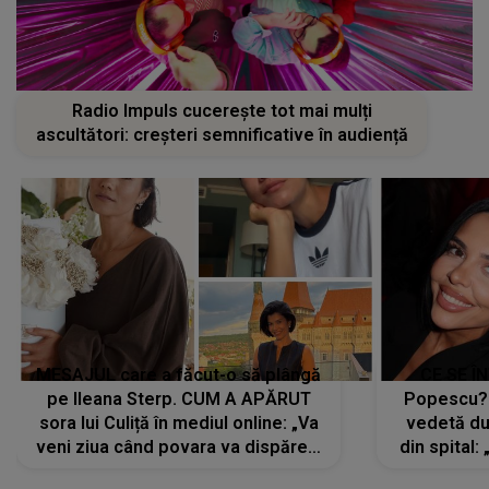
Radio Impuls cucerește tot mai mulți
ascultători: creșteri semnificative în audiență
MESAJUL care a făcut-o să plângă
CE SE Î
pe Ileana Sterp. CUM A APĂRUT
Popescu?
sora lui Culiță în mediul online: „Va
vedetă du
veni ziua când povara va dispărea,
din spital:
iar lacrimile...”