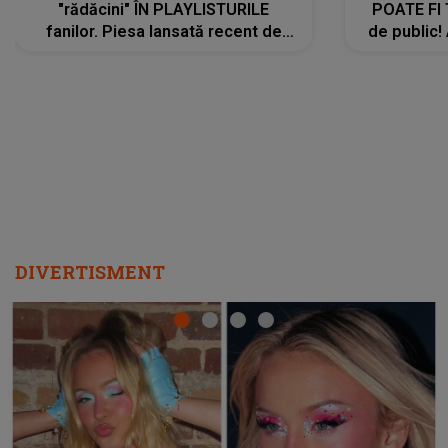
"rădăcini" ÎN PLAYLISTURILE
POATE FI
fanilor. Piesa lansată recent de
de public!
Ariana Grande îi face pe
a lansat V
ascultători SĂ O ASCULTE PE
REPEAT
DIVERTISMENT