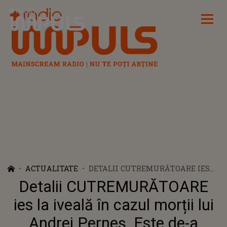
Radio Impuls
ACTUALITATE
DETALII CUTREMURĂTOARE IES
LA IVEALĂ ÎN CAZUL MORȚII LUI
Detalii CUTREMURĂTOARE
ANDREI PERNEȘ. ESTE DE-A
DREPTUL HALUCINANT
ies la iveală în cazul morții lui
Andrei Perneș. Este de-a