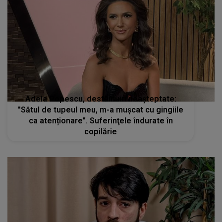
Adela Popescu, destăinuiri neașteptate:
"Sătul de tupeul meu, m-a mușcat cu gingiile
ca atenționare". Suferinţele îndurate în
copilărie