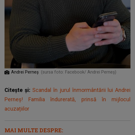
Andrei Perneș
(sursa foto: Facebook/ Andrei Perneș)
Citește și:
Scandal în jurul înmormântării lui Andrei
Perneș! Familia îndurerată, prinsă în mijlocul
acuzațiilor
MAI MULTE DESPRE: