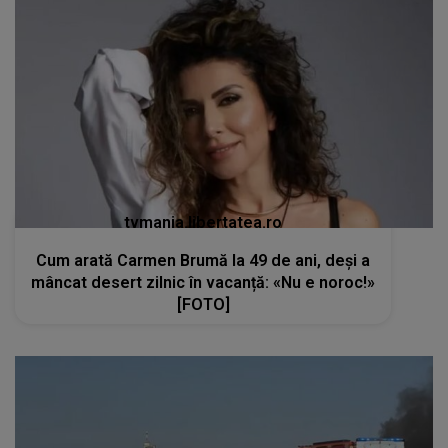
tvmania.libertatea.ro
Cum arată Carmen Brumă la 49 de ani, deși a
mâncat desert zilnic în vacanță: «Nu e noroc!»
[FOTO]