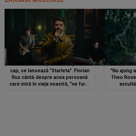
Când IUBIREA îți dă lumea peste
Când DORUL
cap, se lansează "Starleta". Florian
"Nu ajung 
Rus cântă despre acea persoană
Theo Rose 
care intră în viața noastră, "ne fură"
ascultă
toate PRIVIRILE, toate GÂNDURILE,
REGĂSIRI
tot UNIVERSUL și fără să ne dăm
trece pr
seama, ajunge să fie motivul
"Pentru t
pentru care zâmbim
departe 