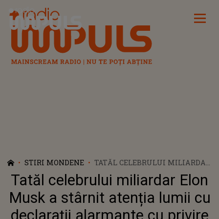
Radio Impuls
STIRI MONDENE
TATĂL CELEBRULUI MILIARDAR
ELON MUSK A STÂRNIT
Tatăl celebrului miliardar Elon
ATENȚIA LUMII CU DECLARAȚII
ALARMANTE CU PRIVIRE LA
Musk a stârnit atenția lumii cu
SIGURANȚA FIULUI SĂU. ERROL
declarații alarmante cu privire
MUSK SE TEME CĂ