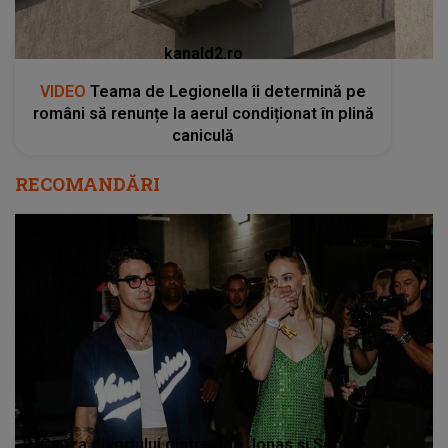
kanald2.ro
VIDEO
Teama de Legionella îi determină pe
români să renunțe la aerul condiționat în plină
caniculă
RECOMANDĂRI
Cauza divorțului dintre Joe Jonas și Sophie