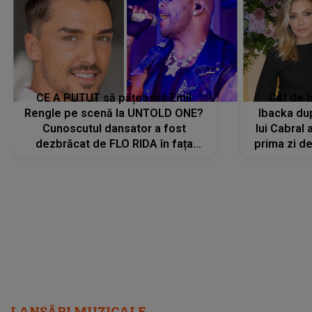
CE A PUTUT să pățească Emil
Cât de b
Rengle pe scenă la UNTOLD ONE?
Ibacka dup
Cunoscutul dansator a fost
lui Cabral a
dezbrăcat de FLO RIDA în fața
prima zi d
tuturor: „Mi-a dat hainele lui. Ce s-a
strălu
întâmplat mai exact...”
încre
LANSĂRI MUZICALE