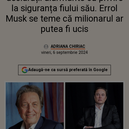
MILIONARUL AR PUTEA FI UCIS
la siguranța fiului său. Errol
Musk se teme că milionarul ar
putea fi ucis
Autor:
ADRIANA CHIRIAC
Publicat:
miercuri, 6 septembrie 2023
Actualizat:
vineri, 6 septembrie 2024
Adaugă-ne ca sursă preferată în Google