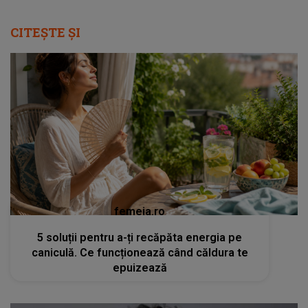
CITEȘTE ȘI
femeia.ro
5 soluții pentru a-ți recăpăta energia pe
caniculă. Ce funcționează când căldura te
epuizează