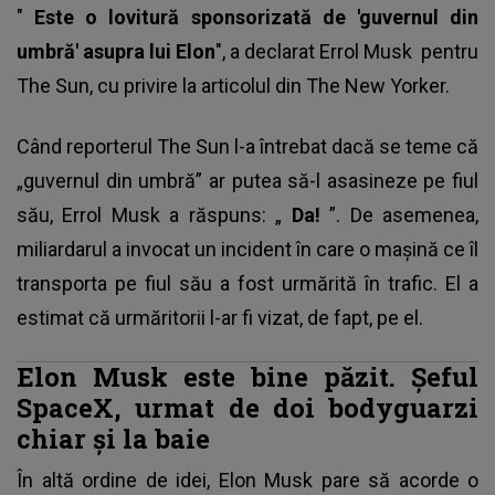
"
Este o lovitură sponsorizată de 'guvernul din
umbră' asupra lui Elon
", a declarat
Errol Musk
pentru
The Sun, cu privire la articolul din The New Yorker.
Când reporterul The Sun l-a întrebat dacă se teme că
„guvernul din umbră” ar putea să-l asasineze pe fiul
său, Errol Musk a răspuns: „
Da!
”. De asemenea,
miliardarul a invocat un incident în care o mașină ce îl
transporta pe fiul său a fost urmărită în trafic. El a
estimat că urmăritorii l-ar fi vizat, de fapt, pe el.
Elon Musk este bine păzit. Șeful
SpaceX, urmat de doi bodyguarzi
chiar și la baie
În altă ordine de idei,
Elon Musk
pare să acorde o