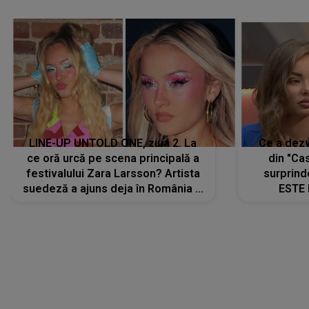
LINE-UP UNTOLD ONE, ziua 2. La
Ce a dezv
ce oră urcă pe scena principală a
din "Cas
festivalului Zara Larsson? Artista
surprind
suedeză a ajuns deja în România și
ESTE 
s-a filmat din camera de hotel
Alexandr
faptului 
IMED