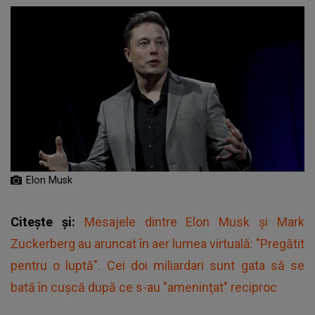
Elon Musk
Citește și:
Mesajele dintre Elon Musk și Mark
Zuckerberg au aruncat în aer lumea virtuală: "Pregătit
pentru o luptă". Cei doi miliardari sunt gata să se
bată în cușcă după ce s-au "ameninţat" reciproc