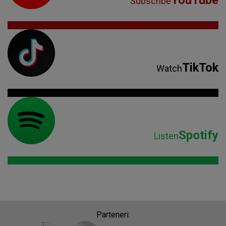
YouTube
Subscribe
TikTok
Watch
Spotify
Listen
Parteneri: