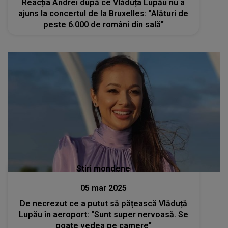
Reacția Andrei după ce Vlăduța Lupău nu a
ajuns la concertul de la Bruxelles: "Alături de
peste 6.000 de români din sală"
Stiri mondene
05 mar 2025
De necrezut ce a putut să pățească Vlăduță
Lupău în aeroport: "Sunt super nervoasă. Se
poate vedea pe camere"