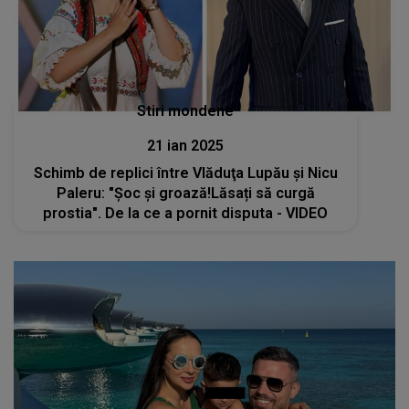
Stiri mondene
21 ian 2025
Schimb de replici între Vlăduţa Lupău şi Nicu
Paleru: "Șoc și groază!Lăsați să curgă
prostia". De la ce a pornit disputa - VIDEO