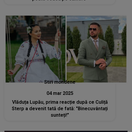
Stiri mondene
04 mar 2025
Vlăduța Lupău, prima reacție după ce Culiță
Sterp a devenit tată de fată: "Binecuvântați
sunteți!"