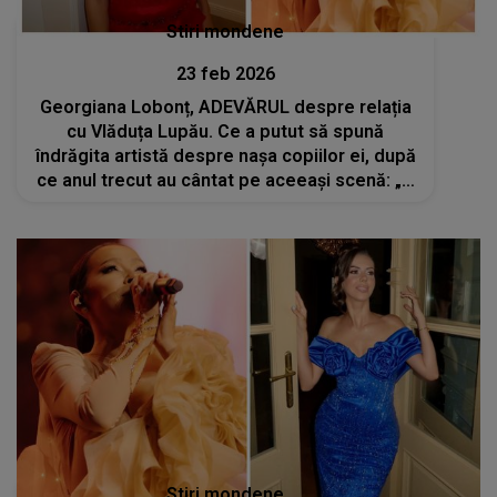
Stiri mondene
23 feb 2026
Georgiana Lobonț, ADEVĂRUL despre relația
cu Vlăduța Lupău. Ce a putut să spună
îndrăgita artistă despre nașa copiilor ei, după
ce anul trecut au cântat pe aceeași scenă: „A
fost într-adevăr un moment...”
Stiri mondene