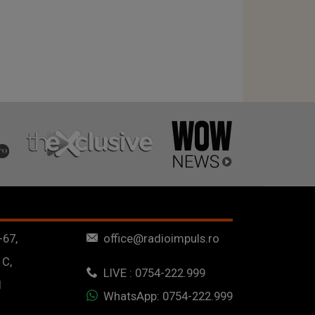
-67,
office@radioimpuls.ro
 C,
LIVE : 0754-222.999
1
WhatsApp: 0754-222.999