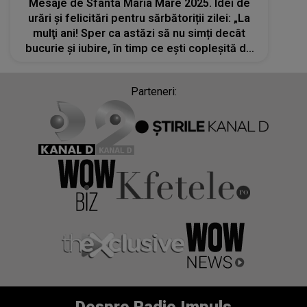
Mesaje de Sfânta Maria Mare 2025. Idei de
urări și felicitări pentru sărbătoriții zilei: „La
mulţi ani! Sper ca astăzi să nu simți decât
bucurie și iubire, în timp ce eşti copleşită de
daruri și binecuvântări”
Parteneri: