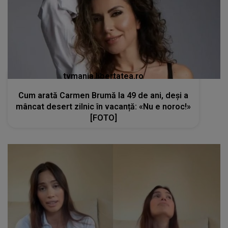
tvmania.libertatea.ro
Cum arată Carmen Brumă la 49 de ani, deși a
mâncat desert zilnic în vacanță: «Nu e noroc!»
[FOTO]