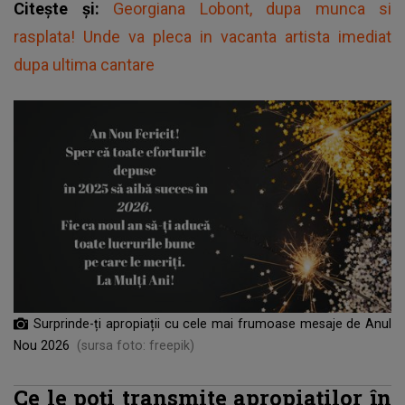
Citește și:
Georgiana Lobont, dupa munca si
rasplata! Unde va pleca in vacanta artista imediat
dupa ultima cantare
Surprinde-ți apropiații cu cele mai frumoase mesaje de Anul
Nou 2026
(sursa foto: freepik)
Ce le poți transmite apropiaților în