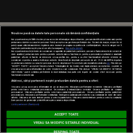
Nouă ne pasă ca datele tale personale să rămână confidențiale
Noi și partenerii noștri
589
stocăm și/sau accesăm informații pe dispozitivul dvs., precum identificatorii cookie unici pentru
prelucrarea datelor cu caracter personal. Puteți accepta sau gestiona preferințele dvs. făcând clic mai jos, respectiv vă
puteți opune utilizării unui interes legitim în orice moment pe pagina cu politica de confidențialitate. Aceste alegeri vor fi
raportate partenerilor noștri și nu vă vor afecta navigarea.
Mai multe detalii
Noi si partenerii nostri (retelele de socializare si agentiile de publicitate partenere, precum si furnizorii nostri de servicii de
date analitice) prelucram date pentru a permite website-ului sa functioneze, pentru a personaliza continutul si anunturile
publicitare afisate in functie de interesele si/sau profilul dvs., pentru a va oferi functionalitati aferente retelelor de
socializare si pentru a analiza traficul pe website. Beneficiati de drepturile prevazute de art. 15-22 din GDPR in legatura
cu prelucrarea datelor cu caracter personal. Aceste drepturi pot fi exercitate prin modalitatea indicata
aici
. Prin click pe
“ACCEPT TOATE”, acceptati folosirea tuturor Tehnologiilor de tip Cookie, care implica inclusiv acceptul dvs. cu privire la
stocarea/accesarea informatiilor de catre Vendor-ii cu care colaboram. Prin click pe “VREAU SA MODIFIC SETARILE
INDIVIDUAL” puteti schimba preferintele in mod individual, mai putin cele legate de cookie strict necesare pentru
functionarea website-ului.
Atât noi, cât și partenerii noștri prelucrăm datele pentru a oferi:
Stocarea și/sau accesarea informațiilor de pe un dispozitiv. Măsurarea performanței reclamelor. Utilizarea profilurilor
pentru selectarea conținutului personalizat. Dezvoltarea și îmbunătățirea serviciilor. Crearea profilurilor de conținut
personalizat. Utilizarea profilurilor pentru selectarea publicității personalizate. Crearea profilurilor pentru publicitate
personalizată. Măsurarea performanței conținutului. Înțelegerea publicului prin statistici sau combinații de date din surse
diferite. Utilizarea de date limitate pentru a selecta publicitatea. Utilizarea datelor limitate pentru a selecta conținutul.
Date precise de geolocație și identificarea prin scanarea dispozitivului.
Listă parteneri (furnizori)
HIT SIESTA
ACCEPT TOATE
Loading...
THE SECOND VOICE - Let Me Be
VREAU SA MODIFIC SETARILE INDIVIDUAL
RESPING TOATE