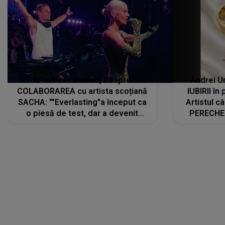
Armin van Buuren, despre
Andrei U
COLABORAREA cu artista scoțiană
IUBIRII în
SACHA: ""Everlasting"a început ca
Artistul 
o piesă de test, dar a devenit
PERECHE 
imediat preferata fanilor. Sacha și
care aleg
cu mine știam că nu am putea să o
același dr
păstrăm doar pentru noi prea mult
R
timp"