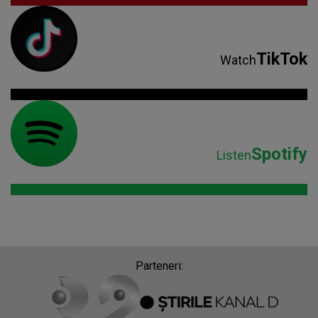
TikTok
Watch
Spotify
Listen
Parteneri: