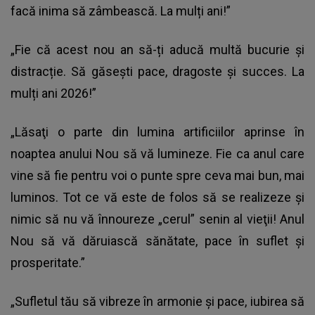
facă inima să zâmbească. La mulți ani!”
„Fie că acest nou an să-ți aducă multă bucurie și
distracție. Să găsești pace, dragoste și succes. La
mulți ani 2026!”
„Lăsaţi o parte din lumina artificiilor aprinse în
noaptea anului Nou să vă lumineze. Fie ca anul care
vine să fie pentru voi o punte spre ceva mai bun, mai
luminos. Tot ce vă este de folos să se realizeze şi
nimic să nu vă înnoureze „cerul” senin al vieţii! Anul
Nou să vă dăruiască sănătate, pace în suflet şi
prosperitate.”
„Sufletul tău să vibreze în armonie şi pace, iubirea să