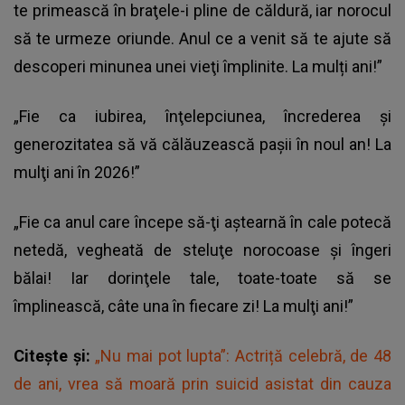
te primească în braţele-i pline de căldură, iar norocul
să te urmeze oriunde. Anul ce a venit să te ajute să
descoperi minunea unei vieţi împlinite. La mulți ani!”
„Fie ca iubirea, înţelepciunea, încrederea şi
generozitatea să vă călăuzească paşii în noul an! La
mulţi ani în 2026!”
„Fie ca anul care începe să-ţi aştearnă în cale potecă
netedă, vegheată de steluţe norocoase şi îngeri
bălai! Iar dorinţele tale, toate-toate să se
împlinească, câte una în fiecare zi! La mulţi ani!”
Citește și:
„Nu mai pot lupta”: Actriță celebră, de 48
de ani, vrea să moară prin suicid asistat din cauza