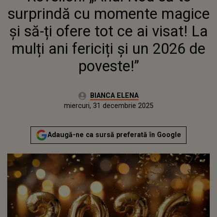
UN 2026 DE POVESTE!”
surprindă cu momente magice
și să-ți ofere tot ce ai visat! La
mulți ani fericiți și un 2026 de
poveste!”
Autor:
BIANCA ELENA
Publicat:
miercuri, 31 decembrie 2025
Adaugă-ne ca sursă preferată în Google