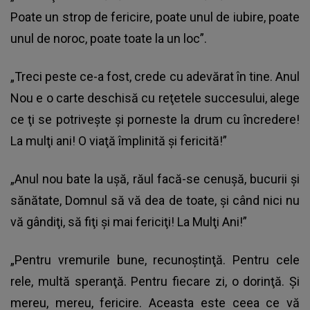
Poate un strop de fericire, poate unul de iubire, poate
unul de noroc, poate toate la un loc”.
„Treci peste ce-a fost, crede cu adevărat în tine. Anul
Nou e o carte deschisă cu reţetele succesului, alege
ce ţi se potriveşte şi porneste la drum cu încredere!
La mulţi ani! O viaţă împlinită şi fericită!”
„Anul nou bate la uşă, răul facă-se cenuşă, bucurii şi
sănătate, Domnul să vă dea de toate, şi când nici nu
vă gândiţi, să fiţi şi mai fericiţi! La Mulţi Ani!”
„Pentru vremurile bune, recunoştinţă. Pentru cele
rele, multă speranţă. Pentru fiecare zi, o dorinţă. Şi
mereu, mereu, fericire. Aceasta este ceea ce vă