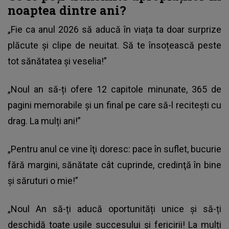
noaptea dintre ani?
„Fie ca anul 2026 să aducă în viața ta doar surprize
plăcute și clipe de neuitat. Să te însoțească peste
tot sănătatea și veselia!”
„Noul an să-ți ofere 12 capitole minunate, 365 de
pagini memorabile și un final pe care să-l recitești cu
drag. La mulți ani!”
„Pentru anul ce vine îţi doresc: pace în suflet, bucurie
fără margini, sănătate cât cuprinde, credinţă în bine
şi săruturi o mie!”
„Noul An să-ți aducă oportunități unice și să-ți
deschidă toate ușile succesului și fericirii! La mulți