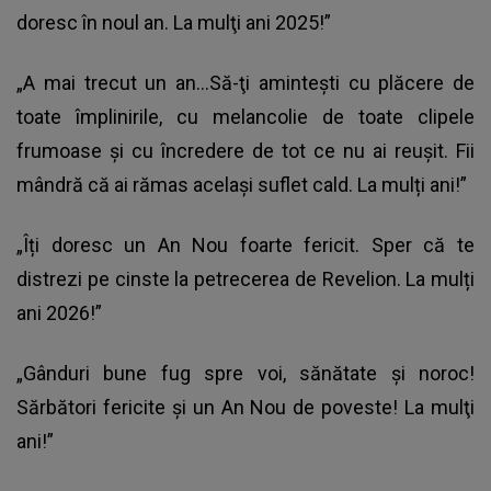
doresc în noul an. La mulţi ani 2025!”
„A mai trecut un an...Să-ţi aminteşti cu plăcere de
toate împlinirile, cu melancolie de toate clipele
frumoase şi cu încredere de tot ce nu ai reuşit. Fii
mândră că ai rămas acelaşi suflet cald. La mulți ani!”
„Îți doresc un An Nou foarte fericit. Sper că te
distrezi pe cinste la petrecerea de
Revelion
. La mulți
ani 2026!”
„Gânduri bune fug spre voi, sănătate şi noroc!
Sărbători fericite şi un An Nou de poveste! La mulţi
ani!”