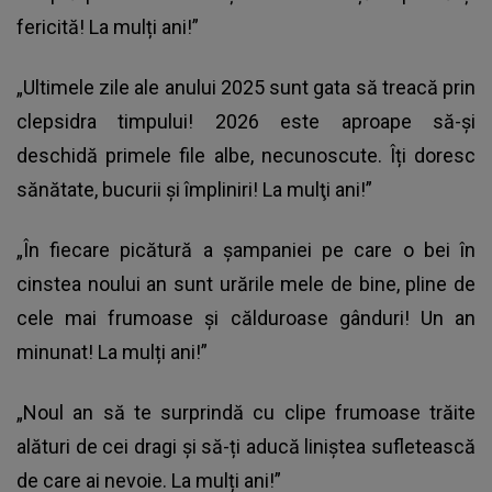
fericită! La mulți ani!”
„Ultimele zile ale anului 2025 sunt gata să treacă prin
clepsidra timpului! 2026 este aproape să-şi
deschidă primele file albe, necunoscute. Îți doresc
sănătate, bucurii şi împliniri! La mulţi ani!”
„În fiecare picătură a şampaniei pe care o bei în
cinstea noului an sunt urările mele de bine, pline de
cele mai frumoase şi călduroase gânduri! Un an
minunat! La mulți ani!”
„Noul an să te surprindă cu clipe frumoase trăite
alături de cei dragi și să-ți aducă liniștea sufletească
de care ai nevoie. La mulți ani!”