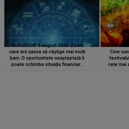
HOROSCOP 6 august 2026. Zodia
LINE-UP 
care are șansa să câștige mai mulți
Cine sunt
bani. O oportunitate neașteptată îi
festivalu
poate schimba situația financiară
cele mai 
la început de lună
sc