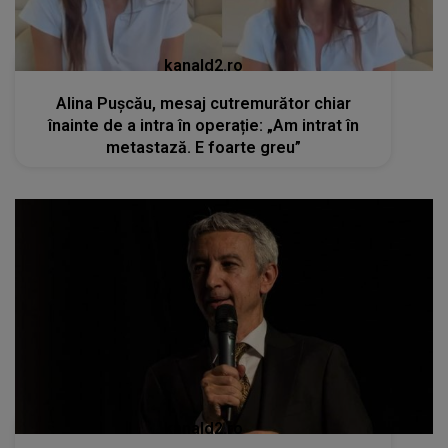
kanald2.ro
Alina Pușcău, mesaj cutremurător chiar
înainte de a intra în operație: „Am intrat în
metastază. E foarte greu”
kanald2.ro