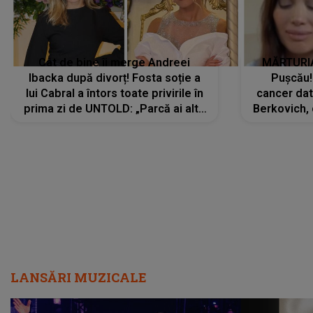
Cât de bine îi merge Andreei
MĂRTURIA
Ibacka după divorț! Fosta soție a
Pușcău!
lui Cabral a întors toate privirile în
cancer dato
prima zi de UNTOLD: „Parcă ai altă
Berkovich, 
strălucire, emani putere,
accident ru
încredere, siguranță...”
Dacă nu 
LANSĂRI MUZICALE