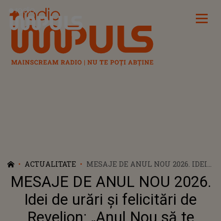
Radio Impuls
ACTUALITATE
MESAJE DE ANUL NOU 2026. IDEI
DE URĂRI ŞI FELICITĂRI DE
MESAJE DE ANUL NOU 2026.
REVELION: „ANUL NOU SĂ TE
SURPRINDĂ CU MOMENTE
Idei de urări şi felicitări de
MAGICE ȘI SĂ-ȚI OFERE TOT CE AI
Revelion: „Anul Nou să te
VISAT! LA MULȚI ANI FERICIȚI ȘI