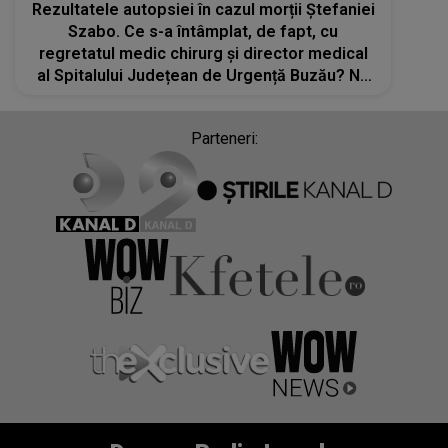
Rezultatele autopsiei în cazul morții Ștefaniei
Szabo. Ce s-a întâmplat, de fapt, cu
regretatul medic chirurg și director medical
al Spitalului Județean de Urgență Buzău? Nu
ar fi făcut infarct și nici AVC
Parteneri: