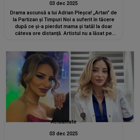
03 dec 2025
Drama ascunsă a lui Adrian Pleșca! „Artan” de
la Partizan și Timpuri Noi a suferit în tăcere
după ce și-a pierdut mama și tatăl la doar
câteva ore distanță. Artistul nu a lăsat pe
nimeni să vadă durerea uriașă din sufletul lui
Actualitate
03 dec 2025