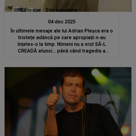
Stiri mondene
04 dec 2025
În ultimele mesaje ale lui Adrian Pleșca era o
tristețe adâncă pe care apropiații n-au
înțeles-o la timp. Nimeni nu a vrut SĂ-L
CREADĂ atunci... până când tragedia a
confirmat totul: "Să vii acum. După ce mor o
să..."Ce s-a întâmplat apoi e greu de spus