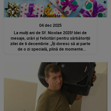
Actualitate
04 dec 2025
La mulți ani de Sf. Nicolae 2025! Idei de
mesaje, urări și felicitări pentru sărbătoriții
zilei de 6 decembrie: „Îți doresc să ai parte
de o zi specială, plină de momente
memorabile. Fie ca drumul vieții să îți fie
presărat cu bucurii și împliniri!”