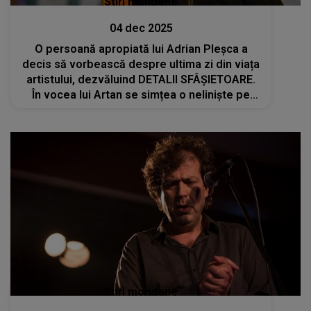
Stiri mondene
04 dec 2025
O persoană apropiată lui Adrian Pleșca a
decis să vorbească despre ultima zi din viața
artistului, dezvăluind DETALII SFÂȘIETOARE.
În vocea lui Artan se simțea o neliniște pe
care NU O POATE UITA: "Era așa, ceva, ca și
cum, nu știu, era o disperare"
Stiri mondene