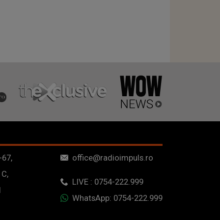
-67,
office@radioimpuls.ro
 C,
LIVE : 0754-222.999
1
WhatsApp: 0754-222.999