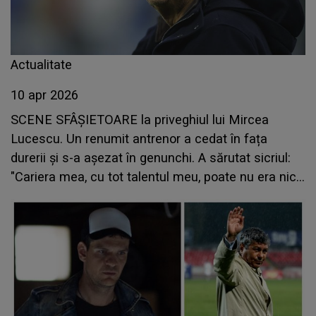
Actualitate
10 apr 2026
SCENE SFÂȘIETOARE la priveghiul lui Mircea
Lucescu. Un renumit antrenor a cedat în fața
durerii şi s-a așezat în genunchi. A sărutat sicriul:
"Cariera mea, cu tot talentul meu, poate nu era nici
la jumătate dacă nu era el"