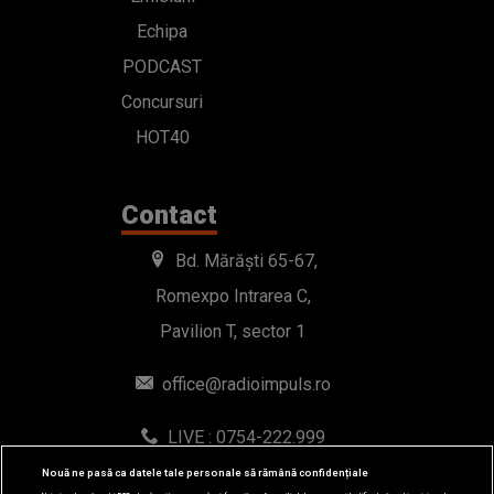
Echipa
PODCAST
Concursuri
HOT40
Contact
Bd. Mărăști 65-67,
Romexpo Intrarea C,
Pavilion T, sector 1
office@radioimpuls.ro
LIVE : 0754-222.999
WhatsApp: 0754-222.999
Nouă ne pasă ca datele tale personale să rămână confidențiale