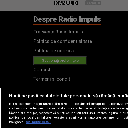
Despre Radio Impuls
Frecvențe Radio Impuls
Politica de confidentialitate
Politica de cookies
Gestionați preferințele
Contact
Termeni si conditii
Cod deontologic
Nouă ne pasă ca datele tale personale să rămână confi
Regulamente
Noi și partenerii noștri
589
stocăm și/sau accesăm informații pe dispozitivul dvs.
cookie unici pentru prelucrarea datelor cu caracter personal. Puteți accepta sau g
făcând clic mai jos, respectiv vă puteți opune utilizării unui interes legitim în 
politica de confidențialitate. Aceste alegeri vor fi raportate partenerilor no
navigarea.
Mai multe detalii