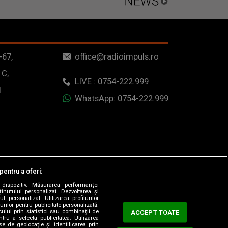
-67,
office@radioimpuls.ro
 C,
LIVE : 0754-222.999
1
WhatsApp: 0754-222.999
pentru a oferi:
dispozitiv. Măsurarea performanței
ținutului personalizat. Dezvoltarea și
t personalizat. Utilizarea profilurilor
urilor pentru publicitate personalizată.
ului prin statistici sau combinații de
ACCEPT TOATE
tru a selecta publicitatea. Utilizarea
se de geolocație și identificarea prin