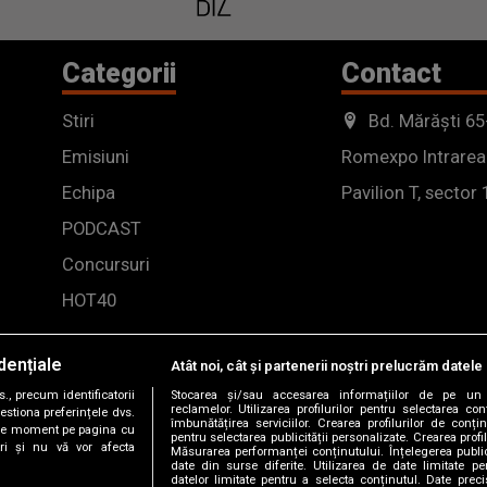
Categorii
Contact
Stiri
Bd. Mărăști 65
Emisiuni
Romexpo Intrarea
Echipa
Pavilion T, sector 
PODCAST
Concursuri
HOT40
dențiale
Atât noi, cât și partenerii noștri prelucrăm datele 
, precum identificatorii
Stocarea și/sau accesarea informațiilor de pe un 
reclamelor. Utilizarea profilurilor pentru selectarea con
estiona preferințele dvs.
îmbunătățirea serviciilor. Crearea profilurilor de conținu
orice moment pe pagina cu
pentru selectarea publicității personalizate. Crearea profil
ștri și nu vă vor afecta
Măsurarea performanței conținutului. Înțelegerea public
date din surse diferite. Utilizarea de date limitate pen
datelor limitate pentru a selecta conținutul. Date preci