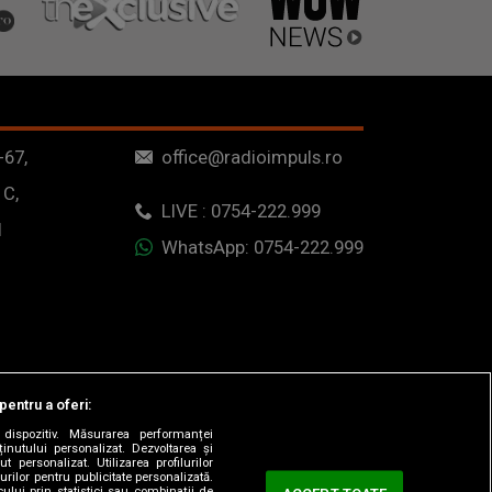
-67,
office@radioimpuls.ro
 C,
LIVE : 0754-222.999
1
WhatsApp: 0754-222.999
pentru a oferi:
dispozitiv. Măsurarea performanței
ținutului personalizat. Dezvoltarea și
t personalizat. Utilizarea profilurilor
urilor pentru publicitate personalizată.
ului prin statistici sau combinații de