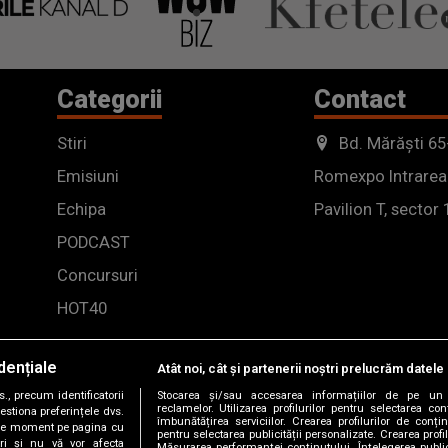
Categorii
Contact
Stiri
Bd. Mărăști 65
Emisiuni
Romexpo Intrarea
Echipa
Pavilion T, sector 
PODCAST
Concursuri
HOT40
dențiale
Atât noi, cât și partenerii noștri prelucrăm datele 
, precum identificatorii
Stocarea și/sau accesarea informațiilor de pe un 
reclamelor. Utilizarea profilurilor pentru selectarea con
estiona preferințele dvs.
îmbunătățirea serviciilor. Crearea profilurilor de conținu
orice moment pe pagina cu
pentru selectarea publicității personalizate. Crearea profil
ștri și nu vă vor afecta
Măsurarea performanței conținutului. Înțelegerea public