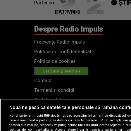
Parteneri:
Despre Radio Impuls
Frecvențe Radio Impuls
Politica de confidentialitate
Politica de cookies
Gestionați preferințele
Contact
Termeni si conditii
Cod deontologic
Nouă ne pasă ca datele tale personale să rămână confi
Regulamente
Noi și partenerii noștri
589
stocăm și/sau accesăm informații pe dispozitivul dvs.
cookie unici pentru prelucrarea datelor cu caracter personal. Puteți accepta sau g
făcând clic mai jos, respectiv vă puteți opune utilizării unui interes legitim în 
politica de confidențialitate. Aceste alegeri vor fi raportate partenerilor no