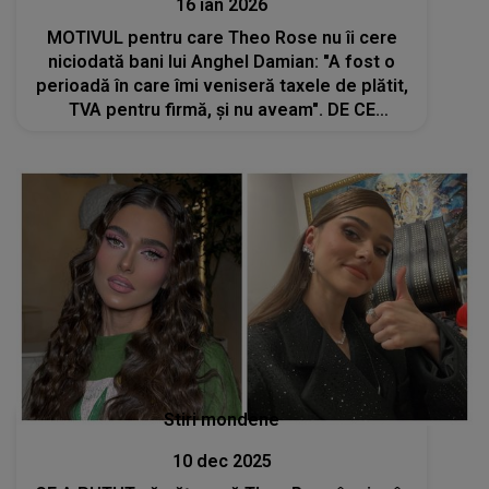
16 ian 2026
MOTIVUL pentru care Theo Rose nu îi cere
niciodată bani lui Anghel Damian: "A fost o
perioadă în care îmi veniseră taxele de plătit,
TVA pentru firmă, și nu aveam". DE CE
REFUZĂ artista ajutorul financiar al soțului ei
Stiri mondene
10 dec 2025