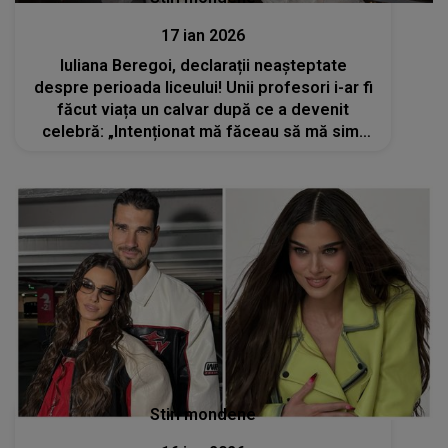
17 ian 2026
Iuliana Beregoi, declarații neașteptate
despre perioada liceului! Unii profesori i-ar fi
făcut viața un calvar după ce a devenit
celebră: „Intenționat mă făceau să mă simt
prost”
Stiri mondene