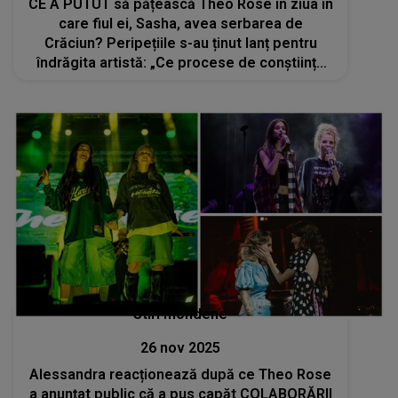
CE A PUTUT să pățească Theo Rose în ziua în
care fiul ei, Sasha, avea serbarea de
Crăciun? Peripețiile s-au ținut lanț pentru
îndrăgita artistă: „Ce procese de conștiință
mi-am făcut...”
Stiri mondene
26 nov 2025
Alessandra reacționează după ce Theo Rose
a anunțat public că a pus capăt COLABORĂRII