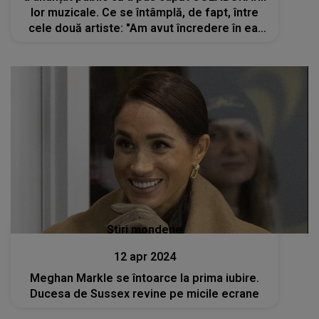
lor muzicale. Ce se întâmplă, de fapt, între
cele două artiste: "Am avut încredere în ea,
dar m-am trezit schimbând lucruri pentru că
intuiția mea știa că ea le va..."
Stiri mondene
12 apr 2024
Meghan Markle se întoarce la prima iubire.
Ducesa de Sussex revine pe micile ecrane