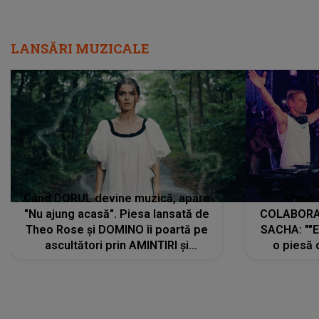
LANSĂRI MUZICALE
Când DORUL devine muzică, apare
Armin 
"Nu ajung acasă". Piesa lansată de
COLABORAR
Theo Rose și DOMINO îi poartă pe
SACHA: ""E
ascultători prin AMINTIRI și
o piesă 
REGĂSIRI, iar drumul emoțiilor
imediat pre
trece prin sufletul publicului:
cu mine șt
"Pentru toți cei care au plecat
păstrăm do
departe ca să le fie mai bine"