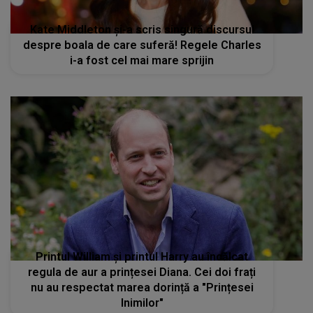
Kate Middleton și-a scris singură discursul
despre boala de care suferă! Regele Charles
i-a fost cel mai mare sprijin
Printul William și printul Harry au încălcat
regula de aur a prințesei Diana. Cei doi frați
nu au respectat marea dorință a "Prințesei
Inimilor"