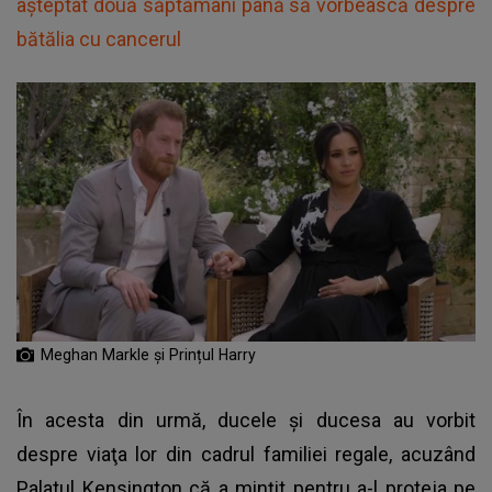
așteptat două săptămâni până să vorbească despre
bătălia cu cancerul
Meghan Markle și Prințul Harry
În acesta din urmă, ducele şi ducesa au vorbit
despre viaţa lor din cadrul familiei regale, acuzând
Palatul Kensington că a minţit pentru a-l proteja pe