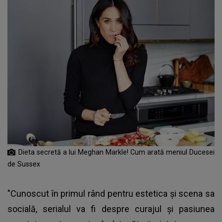
Dieta secretă a lui Meghan Markle! Cum arată meniul Ducesei
de Sussex
"Cunoscut în primul rând pentru estetica şi scena sa
socială, serialul va fi despre curajul şi pasiunea