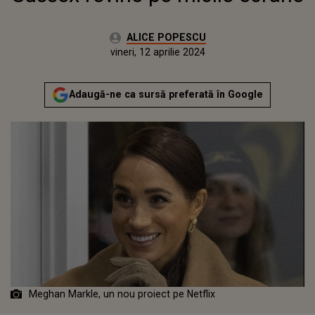
Autor:
ALICE POPESCU
Publicat:
vineri, 12 aprilie 2024
Actualizat:
vineri, 12 aprilie 2024
Adaugă-ne ca sursă preferată în Google
Meghan Markle, un nou proiect pe Netflix