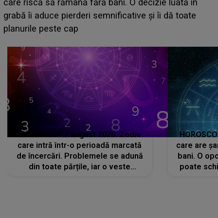
acum! În fața Alexandrei, concurentul din Casa Iubirii
face o MĂRTURISIRE NEAȘTEPTATĂ despre mama
sa: "I-am spus și ei în față, eu nu te iubesc pentru
că..."
HOROSCOP 7 august 2026. Zodia
HOROSCOP 
care intră într-o perioadă marcată
care are șa
de încercări. Problemele se adună
bani. O opo
din toate părțile, iar o veste
poate schi
neașteptată îi dă planurile peste
la
cap