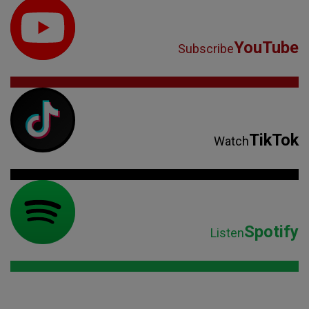
YouTube
Subscribe
TikTok
Watch
Spotify
Listen