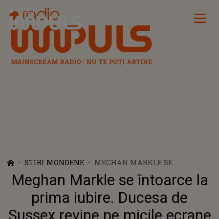
Radio Impuls
STIRI MONDENE
MEGHAN MARKLE SE
ÎNTOARCE LA PRIMA IUBIRE.
Meghan Markle se întoarce la
DUCESA DE SUSSEX REVINE PE
MICILE ECRANE
prima iubire. Ducesa de
Sussex revine pe micile ecrane