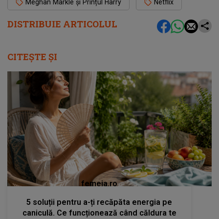
Meghan Markle și Prințul Harry
Netflix
DISTRIBUIE ARTICOLUL
CITEȘTE ȘI
femeia.ro
5 soluții pentru a-ți recăpăta energia pe
caniculă. Ce funcționează când căldura te