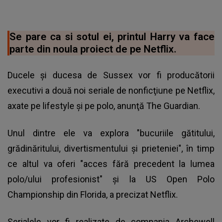
Se pare ca si sotul ei, printul Harry va face
parte din noula proiect de pe Netflix.
Ducele şi ducesa de Sussex vor fi producătorii
executivi a două noi seriale de nonficţiune pe Netflix,
axate pe lifestyle şi pe polo, anunţă The Guardian.
Unul dintre ele va explora "bucuriile gătitului,
grădinăritului, divertismentului şi prieteniei", în timp
ce altul va oferi "acces fără precedent la lumea
polo/ului profesionist" şi la US Open Polo
Championship din Florida, a precizat Netflix.
Serialele vor fi realizate de compania Archewell