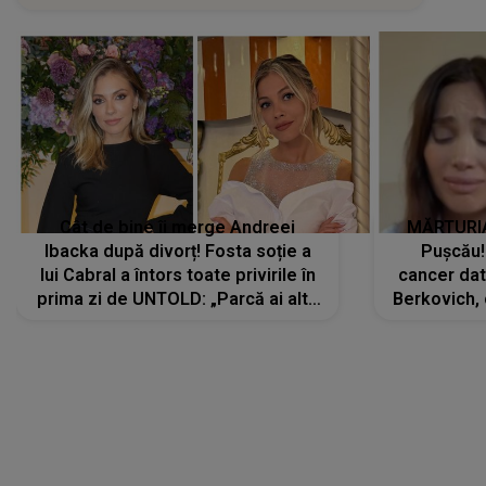
Cât de bine îi merge Andreei
MĂRTURIA
Ibacka după divorț! Fosta soție a
Pușcău!
lui Cabral a întors toate privirile în
cancer dato
prima zi de UNTOLD: „Parcă ai altă
Berkovich, 
strălucire, emani putere,
accident ru
încredere, siguranță...”
Dacă nu 