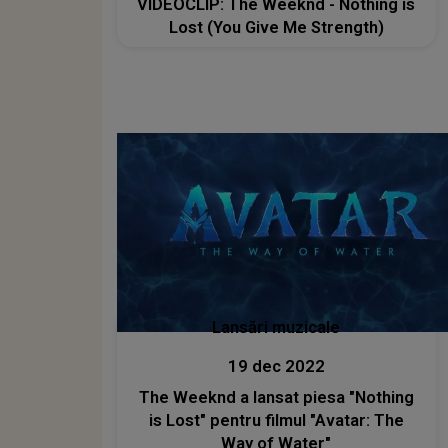
VIDEOCLIP: The Weeknd - Nothing is
Lost (You Give Me Strength)
Lansări muzicale
19 dec 2022
The Weeknd a lansat piesa "Nothing
is Lost" pentru filmul "Avatar: The
Way of Water"