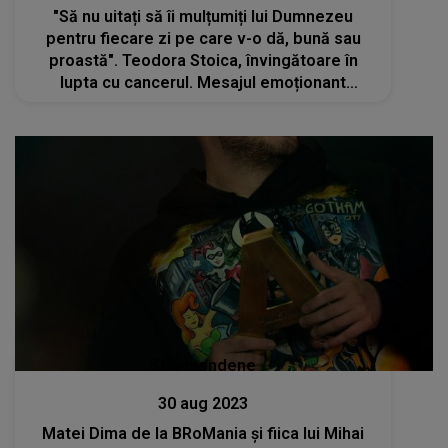
"Să nu uitați să îi mulțumiți lui Dumnezeu
pentru fiecare zi pe care v-o dă, bună sau
proastă". Teodora Stoica, învingătoare în
lupta cu cancerul. Mesajul emoționant
transmis de fiica lui Mihai Stoica - VIDEO
Stiri mondene
30 aug 2023
Matei Dima de la BRoMania și fiica lui Mihai